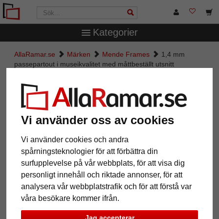
Kategorier
AllaRamar.se
Märken
Mende Frames
1,4 mm
passepartout i museikvalitet med måttbeställt utsnitt
1,4 mm passepartout i
museikvalitet med måttbeställt
utsnitt
Vi använder oss av cookies
Pictures
Preview
Vi använder cookies och andra
spårningsteknologier för att förbättra din
surfupplevelse på vår webbplats, för att visa dig
personligt innehåll och riktade annonser, för att
analysera vår webbplatstrafik och för att förstå var
våra besökare kommer ifrån.
Jag accepterar