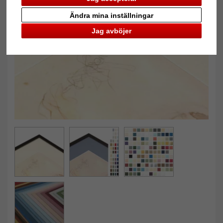
Ändra mina inställningar
Tillbaka
Näst
Jag avböjer