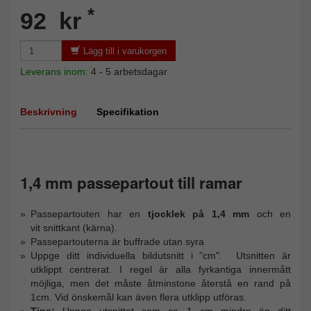
*
92 kr
Lägg till i varukorgen
Leverans inom:
4 - 5 arbetsdagar
Beskrivning
Specifikation
1,4 mm passepartout till ramar
Passepartouten har en
tjocklek på 1,4 mm
och en
vit snittkant (kärna).
Passepartouterna är buffrade utan syra
Uppge ditt individuella bildutsnitt i "cm". Utsnitten är
utklippt centrerat. I regel är alla fyrkantiga innermått
möjliga, men det måste åtminstone återstå en rand på
1cm. Vid önskemål kan även flera utklipp utföras.
Tips
:
Uppge
utsnittet som ca 1 cm mindre än ditt