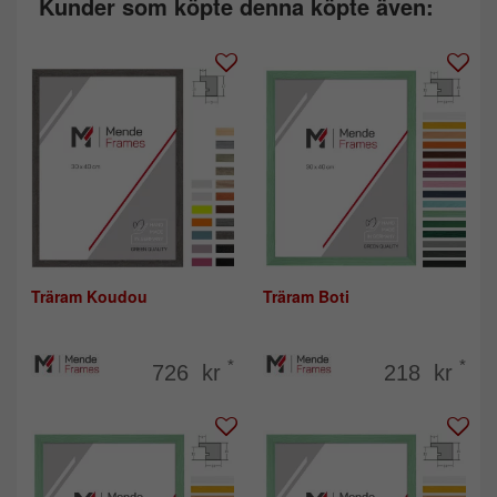
Kunder som köpte denna köpte även:
Träram Koudou
Träram Boti
*
*
726 kr
218 kr