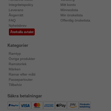
Integritetspolicy
Mitt konto
Leverans
Minneslista
Ångerrätt
Min önskelista
FAQ
Offentlig önskelista
Nyhetsbrev
Återkalla avtalet
Kategorier
Ramtyp
Övriga produkter
Ramstorlek
Märken
Ramar efter mått
Passepartouter
Tillbehör
Säkra betalningar