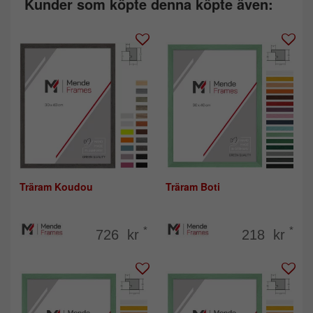
Kunder som köpte denna köpte även:
Träram Koudou
Träram Boti
*
*
726 kr
218 kr