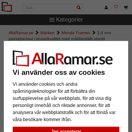
Kategorier
AllaRamar.se
Märken
Mende Frames
1,4 mm
passepartout i museikvalitet med måttbeställt utsnitt
1,4 mm passepartout i
museikvalitet med måttbeställt
utsnitt
Vi använder oss av cookies
Pictures
Preview
Vi använder cookies och andra
spårningsteknologier för att förbättra din
surfupplevelse på vår webbplats, för att visa dig
personligt innehåll och riktade annonser, för att
analysera vår webbplatstrafik och för att förstå var
våra besökare kommer ifrån.
Jag accepterar