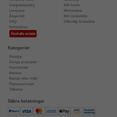
Integritetspolicy
Mitt konto
Leverans
Minneslista
Ångerrätt
Min önskelista
FAQ
Offentlig önskelista
Nyhetsbrev
Återkalla avtalet
Kategorier
Ramtyp
Övriga produkter
Ramstorlek
Märken
Ramar efter mått
Passepartouter
Tillbehör
Säkra betalningar