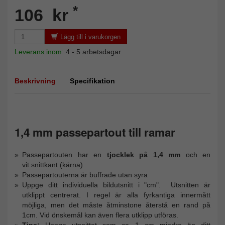
*
106 kr
Lägg till i varukorgen
Leverans inom:
4 - 5 arbetsdagar
Beskrivning
Specifikation
1,4 mm passepartout till ramar
Passepartouten har en
tjocklek på 1,4 mm
och en
vit snittkant (kärna).
Passepartouterna är buffrade utan syra
Uppge ditt individuella bildutsnitt i "cm". Utsnitten är
utklippt centrerat. I regel är alla fyrkantiga innermått
möjliga, men det måste åtminstone återstå en rand på
1cm. Vid önskemål kan även flera utklipp utföras.
Tips
:
Uppge
utsnittet som ca 1 cm mindre än ditt