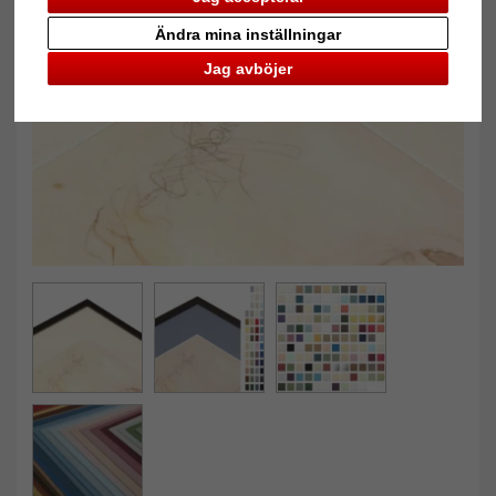
Ändra mina inställningar
Tillbaka
Näst
Jag avböjer