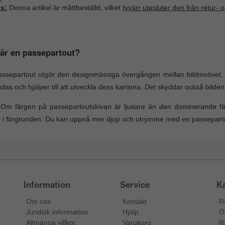
s:
Denna artikel är måttbeställd, vilket
tyvärr utesluter den från retur- 
är en passepartout?
assepartout utgör den designmässiga övergången mellan bildmotivet
ndas och hjälper till att utveckla dess karisma. Det skyddar också bilden
: Om färgen på passepartoutskivan är ljusare än den dominerande f
r i förgrunden. Du kan uppnå mer djup och utrymme med en passeparto
Information
Service
Ka
Om oss
Kontakt
R
Juridisk information
Hjälp
Ö
Allmänna villkor
Varukorg
R