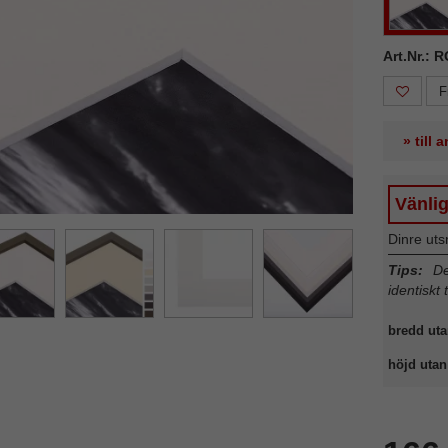
ka
Nästa
Art.Nr.: 
F
» till
Vänli
Dinre uts
Tips:
Det
identiskt 
bredd uta
höjd utan 