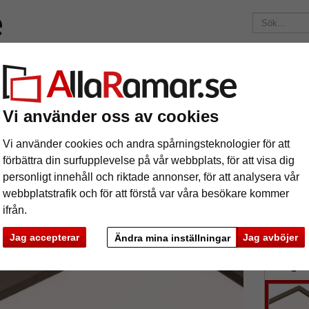
ärken
Ramar efter mått
Passepartouter
Tillbehör
Maga
195 kr
i leveranskostnad.
Oavsett hur mycket du beställer.
m passepartout
Vi använder oss av cookies
5 mm passepartout
Vi använder cookies och andra spårningsteknologier för att
förbättra din surfupplevelse på vår webbplats, för att visa dig
personligt innehåll och riktade annonser, för att analysera vår
tures
Preview
Passeparto
webbplatstrafik och för att förstå var våra besökare kommer
ifrån.
Jag accepterar
Jag avböjer
format
Ändra mina inställningar
färg:
a