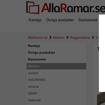
Ramtyp
Övriga produkter
Ramstorlek
M
AllaRamar.se
Märken
Roggenkamp
1,5 m
Ramtyp
1,
Övriga produkter
Ramstorlek
Pic
Märken
accent
ArtCANVAS
artvera
DEHA
Deknudt