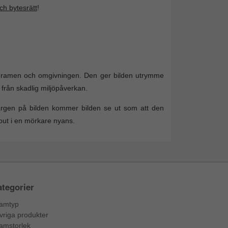
och bytesrätt
!
, ramen och omgivningen. Den ger bilden utrymme
 från skadlig miljöpåverkan.
ärgen på bilden kommer bilden se ut som att den
ut i en mörkare nyans.
tegorier
amtyp
vriga produkter
amstorlek