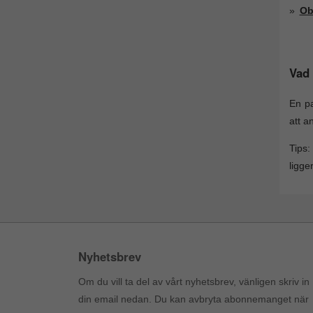
Ob
Vad 
En p
att a
Tips
ligge
Nyhetsbrev
Om du vill ta del av vårt nyhetsbrev, vänligen skriv in
din email nedan. Du kan avbryta abonnemanget när