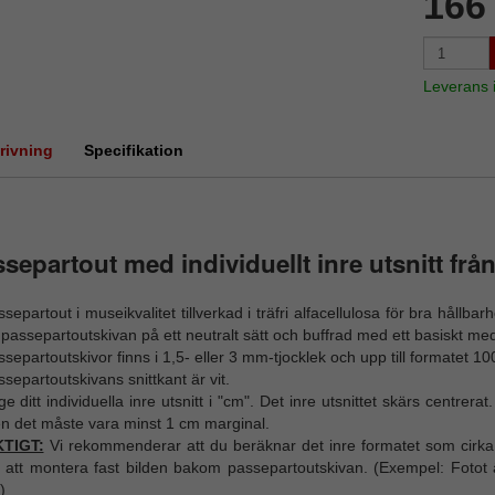
166
Leverans
rivning
Specifikation
separtout med individuellt inre utsnitt f
separtout i museikvalitet tillverkad i träfri alfacellulosa för bra håll
passepartoutskivan på ett neutralt sätt och buffrad med ett basiskt med
separtoutskivor finns i 1,5- eller 3 mm-tjocklek och upp till formatet 1
separtoutskivans snittkant är vit.
e ditt individuella inre utsnitt i "cm". Det inre utsnittet skärs centrerat
n det måste vara minst 1 cm marginal.
KTIGT:
Vi rekommenderar att du beräknar det inre formatet som cirka 
g att montera fast bilden bakom passepartoutskivan. (Exempel: Foto
)