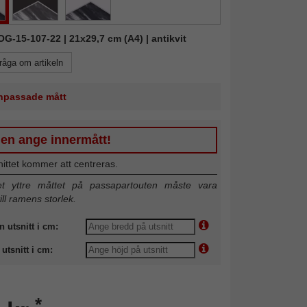
ROG-15-107-22 | 21x29,7 cm (A4) | antikvit
råga om artikeln
 anpassade mått
gen ange innermått!
nittet kommer att centreras.
 yttre måttet på passapartouten måste vara
till ramens storlek.
n utsnitt i cm:
utsnitt i cm:
*