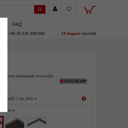
sin
FAQ
+49 30 235 949 085
14 dagars
returrätt
ut med individuellt innermått
:
21x29,7 cm (A4)
ntikvit