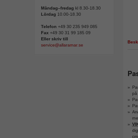
Måndag–fredag
kl 8.30-18.30
Lördag
10.00-18.30
Telefon
+49 30 235 949 085
Fax
+49 30 31 99 185 09
Eller skriv till
Besk
service@allaramar.se
Pas
Pas
på 
Pas
Pas
Ang
me
VI
di
cm