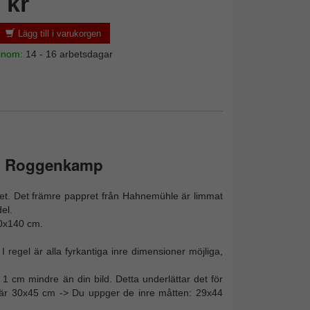
 kr
Lägg till i varukorgen
 inom:
14 - 16 arbetsdagar
rån Roggenkamp
barhet. Det främre pappret från Hahnemühle är limmat
el.
00x140 cm.
. I regel är alla fyrkantiga inre dimensioner möjliga,
1 cm mindre än din bild. Detta underlättar det för
t är 30x45 cm -> Du uppger de inre måtten: 29x44