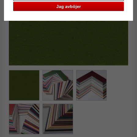
Jag avböjer
Tillbaka
Näst