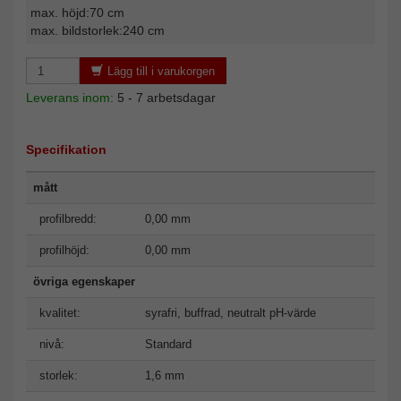
max. höjd:70 cm
max. bildstorlek:240 cm
Lägg till i varukorgen
Leverans inom:
5 - 7 arbetsdagar
Specifikation
mått
profilbredd:
0,00 mm
profilhöjd:
0,00 mm
övriga egenskaper
kvalitet:
syrafri, buffrad, neutralt pH-värde
nivå:
Standard
storlek:
1,6 mm