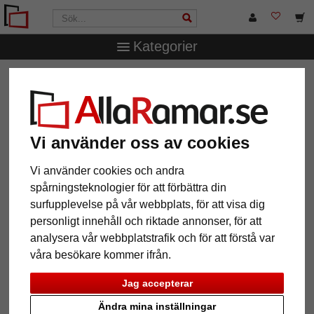
Kategorier
AllaRamar.se
Märken
Larson-Juhl
1,6 mm WhiteCore
passepartout måttbeställd
1,6 mm WhiteCore passepartout
måttbeställd
Vi använder oss av cookies
Vi använder cookies och andra
Pictures
Preview
spårningsteknologier för att förbättra din
surfupplevelse på vår webbplats, för att visa dig
personligt innehåll och riktade annonser, för att
analysera vår webbplatstrafik och för att förstå var
våra besökare kommer ifrån.
Jag accepterar
Ändra mina inställningar