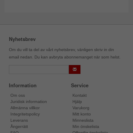
Nyhetsbrev
Om du vill ta del av vårt nyhetsbrev, vänligen skriv in din
email nedan. Du kan avbryta abonnemanget när som helst.
Information
Service
Om oss
Kontakt
Juridisk information
Hjälp
Allmänna villkor
Varukorg
Integritetspolicy
Mitt konto
Leverans
Minneslista
Ångerrätt
Min önskelista
FAQ
Offentlig önskelista