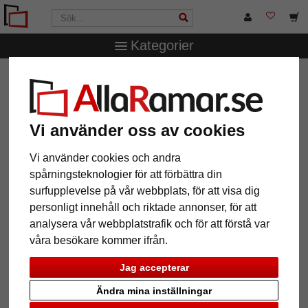
Kategorier
AllaRamar.se
Passepartouter
Yttre- och inre snitt
2,1 mm passepartout efter mått
2,1 mm passepartout efter mått
Vi använder oss av cookies
Vi använder cookies och andra
Pictures
Preview
spårningsteknologier för att förbättra din
surfupplevelse på vår webbplats, för att visa dig
personligt innehåll och riktade annonser, för att
analysera vår webbplatstrafik och för att förstå var
våra besökare kommer ifrån.
Jag accepterar
Ändra mina inställningar