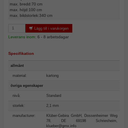
max. bredd:70 cm
max. höjd:100 cm
max. bildstorlek:340 cm
Lägg till i varukorgen
Leverans inom:
6 - 8 arbetsdagar
Specifikation
allmänt
material:
kartong
övriga egenskaper
nivå:
Standard
storlek:
2,1 mm
manufacturer:
Klüber-Gebira GmbH, Dossenheimer Weg
78, DE 69198 Schriesheim,
klueber@gmx.info