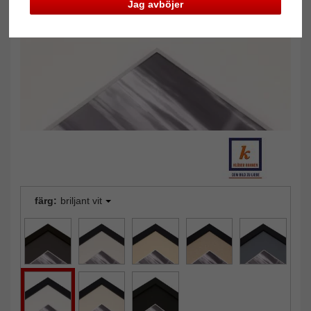
Tillbaka
Näst
Jag avböjer
färg:
briljant vit