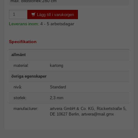
max. bildstorlek:280 cm
Lägg till i varukorgen
Leverans inom:
4 - 5 arbetsdagar
Specifikation
allmänt
material:
kartong
övriga egenskaper
nivå:
Standard
storlek:
2,3 mm
manufacturer:
artvera GmbH & Co. KG, Rückertstraße 5,
DE 10627 Berlin,
artvera@mail.gmx