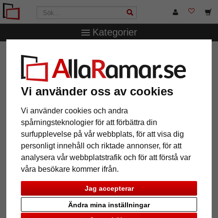
Kategorier
AllaRamar.se
Passepartouter
Yttre- och inre snitt
2,3
mm passepartout i standardkvalitet efter mått
2,3 mm passepartout i
Vi använder oss av cookies
standardkvalitet efter mått
Vi använder cookies och andra
spårningsteknologier för att förbättra din
Pictures
Preview
surfupplevelse på vår webbplats, för att visa dig
personligt innehåll och riktade annonser, för att
analysera vår webbplatstrafik och för att förstå var
våra besökare kommer ifrån.
Jag accepterar
Ändra mina inställningar