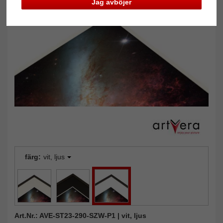
Jag avböjer
Tillbaka
Näst
färg:
vit, ljus
Art.Nr.: AVE-ST23-290-SZW-P1 | vit, ljus