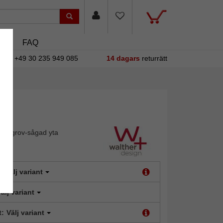
sin
FAQ
+49 30 235 949 085
14 dagars
returrätt
en grov-sågad yta
:
Välj variant
älj variant
t:
Välj variant