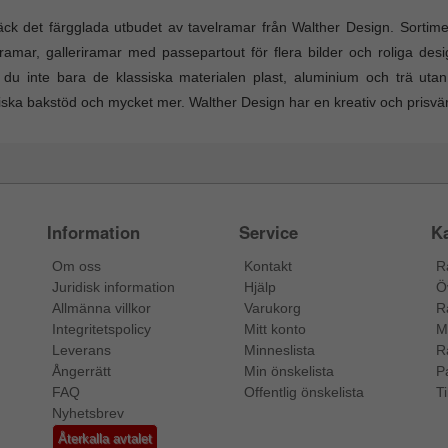
ck det färgglada utbudet av tavelramar från Walther Design. Sortim
ramar, galleriramar med passepartout för flera bilder och roliga des
r du inte bara de klassiska materialen plast, aluminium och trä ut
iska bakstöd och mycket mer. Walther Design har en kreativ och prisvär
Information
Service
Ka
Om oss
Kontakt
R
Juridisk information
Hjälp
Ö
Allmänna villkor
Varukorg
R
Integritetspolicy
Mitt konto
M
Leverans
Minneslista
R
Ångerrätt
Min önskelista
P
FAQ
Offentlig önskelista
Ti
Nyhetsbrev
Återkalla avtalet