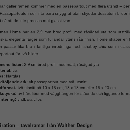
är galleriramen kommer med en passepartout med flera utsnitt – perfe
Passepartouten ser inte bara snygg ut utan skyddar dessutom bilderna
t så att de inte pressas mot glasskivan.
amen Home har en 2,9 mm bred profil med råsågad yta som utstråla
iska, eleganta färger som fulländar ytans råa finish. Home skapar en f
 passar lika bra i lantliga inredningar och shabby chic som i clas
partout för två bilder.
mens lister:
2,9 cm bred profil med matt, råsågad yta
terial
: trä
as:
klarglas
dföljande ark:
vit passepartout med två utsnitt
ldformat:
två utsnitt på 10 x 15 cm, 13 x 18 cm eller 15 x 20 cm
kstycke:
av hårdfiber med vägghängen för stående och liggande form
ntering:
vridbara clips
iration – tavelramar från Walther Design