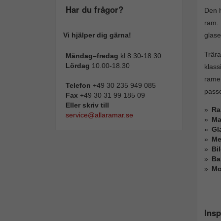
Har du frågor?
Den h
ram. 
glase
Vi hjälper dig gärna!
Trär
Måndag–fredag
kl 8.30-18.30
Lördag
10.00-18.30
klass
ramen
Telefon
+49 30 235 949 085
passe
Fax
+49 30 31 99 185 09
Eller skriv till
Ra
service@allaramar.se
Ma
Gl
Me
Bi
Ba
Mo
Insp