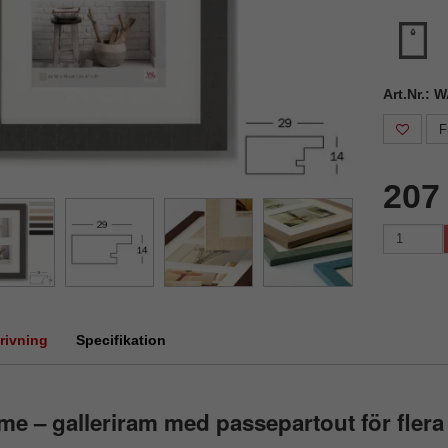
Art.Nr.:
F
207
rivning
Specifikation
e – galleriram med passepartout för flera 