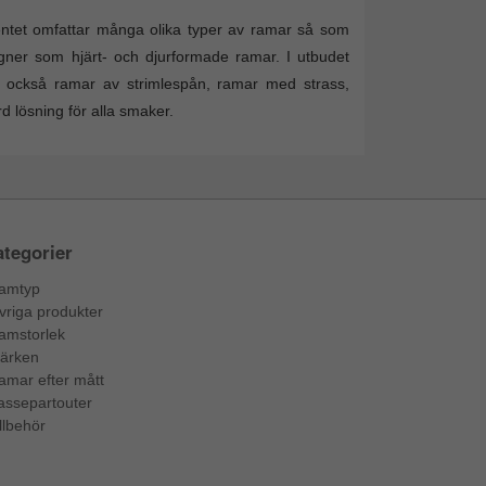
entet omfattar många olika typer av ramar så som
igner som hjärt- och djurformade ramar. I utbudet
an också ramar av strimlespån, ramar med strass,
d lösning för alla smaker.
tegorier
amtyp
vriga produkter
amstorlek
ärken
amar efter mått
assepartouter
llbehör