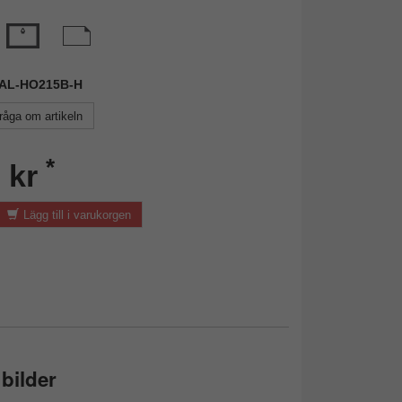
 WAL-HO215B-H
råga om artikeln
*
 kr
Lägg till i varukorgen
bilder