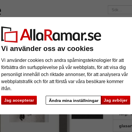
Märken
Ramar efter mått
Passepartouter
Tillbehör
Maga
195 kr
i leveranskostnad.
Oavsett hur mycket du beställer.
Vi använder oss av cookies
ram Home för 2 bilder
lleriram Home för 2 bilder
Vi använder cookies och andra spårningsteknologier för att
förbättra din surfupplevelse på vår webbplats, för att visa dig
personligt innehåll och riktade annonser, för att analysera vår
Home har 
webbplatstrafik och för att förstå var våra besökare kommer
ifrån.
Jag accepterar
Jag avböjer
Ändra mina inställningar
format
färg:
V
glasar
ka
Nästa