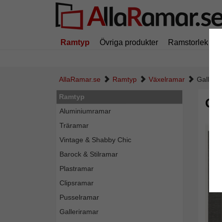
Ramtyp
Övriga produkter
Ramstorlek
AllaRamar.se
Ramtyp
Växelramar
Galleri
Ramtyp
Ga
Aluminiumramar
Träramar
Vintage & Shabby Chic
Barock & Stilramar
Plastramar
Clipsramar
Pusselramar
Galleriramar
Tillba