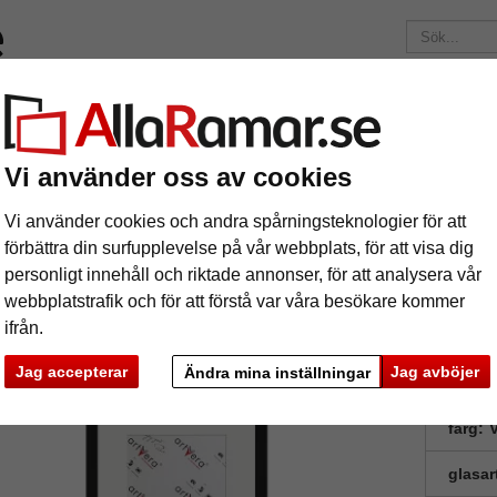
Märken
Ramar efter mått
Passepartouter
Tillbehör
Maga
195 kr
i leveranskostnad.
Oavsett hur mycket du beställer.
Vi använder oss av cookies
ollageram för 2 bilder, 25x35 cm - 10x15 cm
nd collageram för 2 bilder, 25x35 cm - 
Vi använder cookies och andra spårningsteknologier för att
förbättra din surfupplevelse på vår webbplats, för att visa dig
personligt innehåll och riktade annonser, för att analysera vår
webbplatstrafik och för att förstå var våra besökare kommer
ifrån.
Jag accepterar
Jag avböjer
Ändra mina inställningar
format
färg:
V
glasar
ka
Nästa