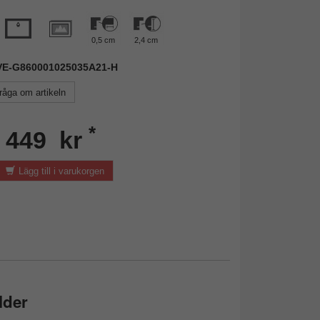
0,5 cm
2,4 cm
 AVE-G860001025035A21-H
råga om artikeln
*
n 449 kr
Lägg till i varukorgen
lder