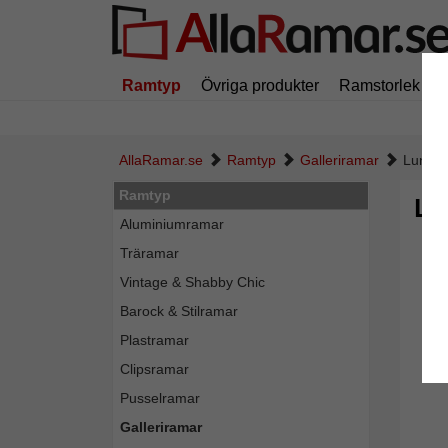
Ramtyp
Övriga produkter
Ramstorlek
AllaRamar.se
Ramtyp
Galleriramar
Lund c
Ramtyp
Lu
Aluminiumramar
Träramar
Vintage & Shabby Chic
Barock & Stilramar
Plastramar
Clipsramar
Pusselramar
Galleriramar
Tillba