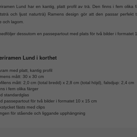
riramen Lund har en kantig, platt profil av trä. Den finns i fem olika f
tsträ och ljust naturträ) Ramens design gör att den passar perfekt 
e och lagom.
edföljer dessutom en passepartout med plats för två bilder i formatet 
eriramen Lund i korthet
ram med platt, kantig profil
mens mått: 30 x 30 cm
filens mått: 2,0 cm (total bredd) x 2,8 cm (total höjd), falsdjup: 2,4 cm
ns i fem olika färger
d standardglas
 passepartout för två bilder i formatet 10 x 15 cm
stycket fästs med clips
ngen för stående och liggande upphängning