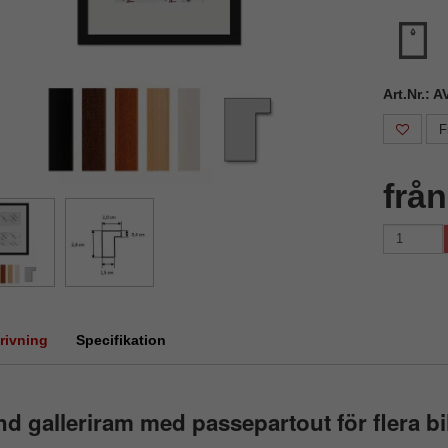
Art.Nr.:
F
frå
rivning
Specifikation
d galleriram med passepartout för flera bi