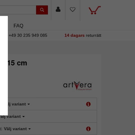
sin
FAQ
+49 30 235 949 085
14 dagars
returrätt
10x15 cm
:
Välj variant
älj variant
t:
Välj variant