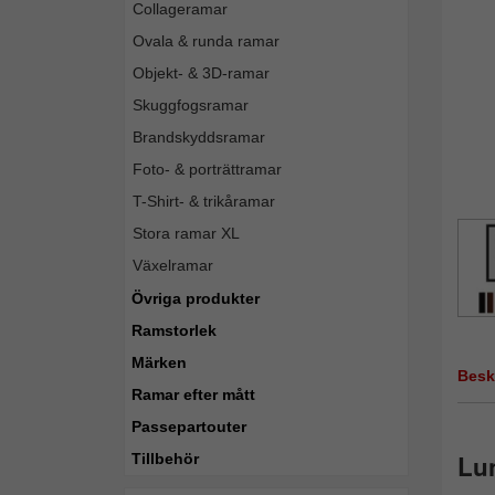
Collageramar
Ovala & runda ramar
Objekt- & 3D-ramar
Skuggfogsramar
Brandskyddsramar
Foto- & porträttramar
T-Shirt- & trikåramar
Stora ramar XL
Växelramar
Övriga produkter
Ramstorlek
Märken
Besk
Ramar efter mått
Passepartouter
Lun
Tillbehör