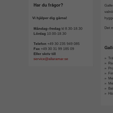
Har du frågor?
Galle
valnö
hygg
Vi hjälper dig gärna!
Det m
Måndag–fredag
kl 8.30-18.30
Lördag
10.00-18.30
Telefon
+49 30 235 949 085
Gall
Fax
+49 30 31 99 185 09
Eller skriv till
Trä
service@allaramar.se
Ra
Pro
Fin
Me
Med
Bak
Hä