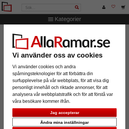
Kategorier
AllaRamar.se
Ramstorlek
25x35 cm
Uppsala
collageram för 2 bilder, 25x35 cm - 10x15 cm
Uppsala collageram för 2 bilder,
Vi använder oss av cookies
25x35 cm - 10x15 cm
Vi använder cookies och andra
spårningsteknologier för att förbättra din
surfupplevelse på vår webbplats, för att visa dig
personligt innehåll och riktade annonser, för att
analysera vår webbplatstrafik och för att förstå var
våra besökare kommer ifrån.
Jag accepterar
Ändra mina inställningar
Tillbaka
Näst