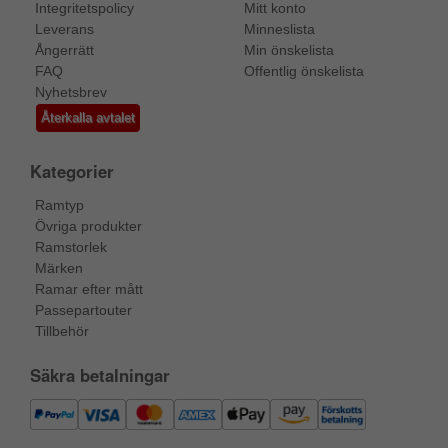
Integritetspolicy
Mitt konto
Leverans
Minneslista
Ångerrätt
Min önskelista
FAQ
Offentlig önskelista
Nyhetsbrev
Återkalla avtalet
Kategorier
Ramtyp
Övriga produkter
Ramstorlek
Märken
Ramar efter mått
Passepartouter
Tillbehör
Säkra betalningar