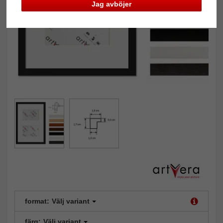
Jag avböjer
format:
Välj variant
färg:
Välj variant