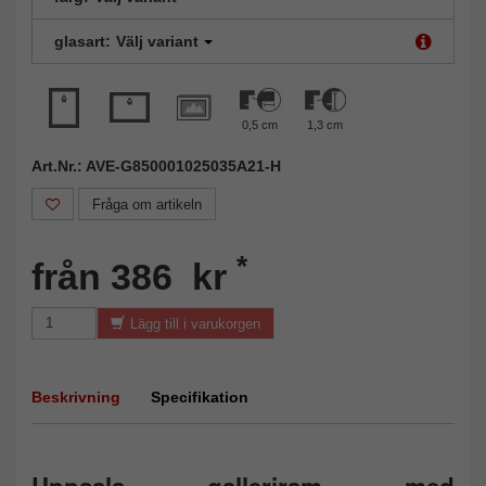
glasart:
Välj variant
0,5 cm
1,3 cm
Art.Nr.: AVE-G850001025035A21-H
Fråga om artikeln
*
från 386 kr
Lägg till i varukorgen
Beskrivning
Specifikation
Uppsala galleriram med