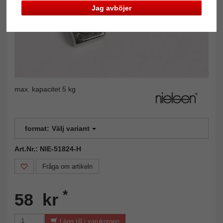
Jag avböjer
max. kapacitet 5 kg
format:
Välj variant
Art.Nr.: NIE-51824-H
Fråga om artikeln
*
58 kr
Lägg till i varukorgen