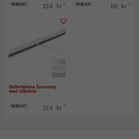
*
*
314 kr
69 kr
Galleriskena Economy
med tillbehör
*
314 kr