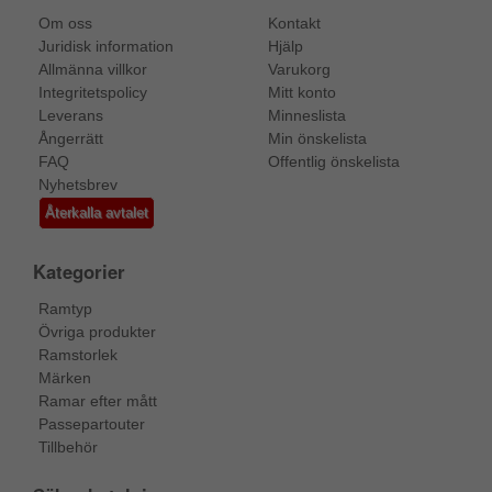
Om oss
Kontakt
Juridisk information
Hjälp
Allmänna villkor
Varukorg
Integritetspolicy
Mitt konto
Leverans
Minneslista
Ångerrätt
Min önskelista
FAQ
Offentlig önskelista
Nyhetsbrev
Återkalla avtalet
Kategorier
Ramtyp
Övriga produkter
Ramstorlek
Märken
Ramar efter mått
Passepartouter
Tillbehör