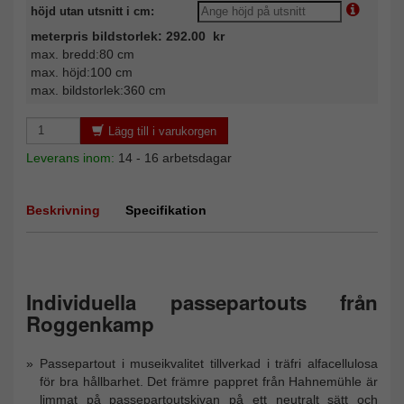
höjd utan utsnitt i cm:
meterpris bildstorlek: 292.00 kr
max. bredd:80 cm
max. höjd:100 cm
max. bildstorlek:360 cm
Lägg till i varukorgen
Leverans inom:
14 - 16 arbetsdagar
Beskrivning
Specifikation
Individuella passepartouts från
Roggenkamp
Passepartout i museikvalitet tillverkad i träfri alfacellulosa
för bra hållbarhet. Det främre pappret från Hahnemühle är
limmat på passepartoutskivan på ett neutralt sätt och