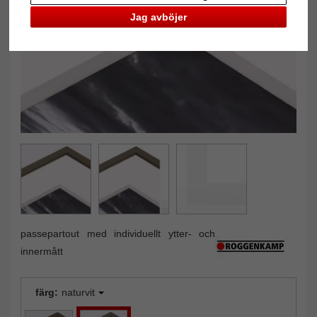
Tillbaka
Näst
Jag avböjer
passepartout med individuellt ytter- och
innermått
färg:
naturvit