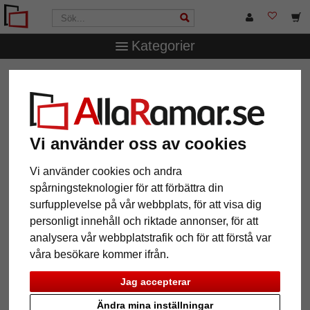
Kategorier
AllaRamar.se
Märken
Roggenkamp
3 mm
passepartout måttbeställd
3 mm passepartout måttbeställd
Vi använder oss av cookies
Pictures
Preview
Vi använder cookies och andra
spårningsteknologier för att förbättra din
surfupplevelse på vår webbplats, för att visa dig
personligt innehåll och riktade annonser, för att
analysera vår webbplatstrafik och för att förstå var
våra besökare kommer ifrån.
Jag accepterar
Ändra mina inställningar