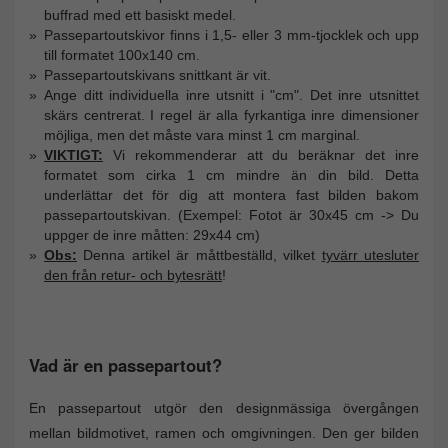
buffrad med ett basiskt medel.
Passepartoutskivor finns i 1,5- eller 3 mm-tjocklek och upp
till formatet 100x140 cm.
Passepartoutskivans snittkant är vit.
Ange ditt individuella inre utsnitt i "cm". Det inre utsnittet
skärs centrerat. I regel är alla fyrkantiga inre dimensioner
möjliga, men det måste vara minst 1 cm marginal.
VIKTIGT:
Vi rekommenderar att du beräknar det inre
formatet som cirka 1 cm mindre än din bild. Detta
underlättar det för dig att montera fast bilden bakom
passepartoutskivan. (Exempel: Fotot är 30x45 cm -> Du
uppger de inre måtten: 29x44 cm)
Obs:
Denna artikel är måttbeställd, vilket
tyvärr utesluter
den från retur- och bytesrätt
!
Vad är en passepartout?
En passepartout utgör den designmässiga övergången
mellan bildmotivet, ramen och omgivningen. Den ger bilden