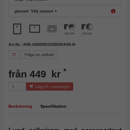
glasart:
Välj variant
0,5 cm
2,4 cm
Art.Nr.: AVE-G860001030030A40-H
Fråga om artikeln
*
från 449 kr
Lägg till i varukorgen
Beskrivning
Specifikation
Lund galleriram med passepartout