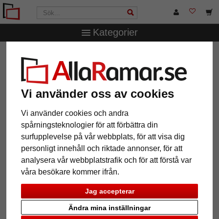
Kategorier
AllaRamar.se
Ramstorlek
Alla format
Lund collageram
för 4 bilder, 30x30 cm - 10x10 cm
Lund collageram för 4 bilder,
Vi använder oss av cookies
30x30 cm - 10x10 cm
Vi använder cookies och andra
spårningsteknologier för att förbättra din
surfupplevelse på vår webbplats, för att visa dig
personligt innehåll och riktade annonser, för att
analysera vår webbplatstrafik och för att förstå var
våra besökare kommer ifrån.
Jag accepterar
Ändra mina inställningar
Tillbaka
Näst