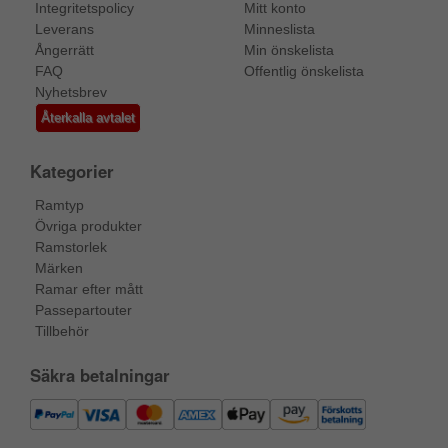
Integritetspolicy
Mitt konto
Leverans
Minneslista
Ångerrätt
Min önskelista
FAQ
Offentlig önskelista
Nyhetsbrev
Återkalla avtalet
Kategorier
Ramtyp
Övriga produkter
Ramstorlek
Märken
Ramar efter mått
Passepartouter
Tillbehör
Säkra betalningar