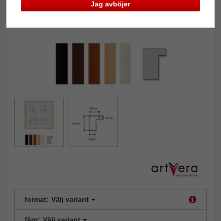
Jag avböjer
format:
Välj variant
färg:
Välj variant