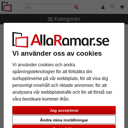
Kategorier
AllaRamar.se
Märken
artvera
Lund collageram för 4
bilder, 50x50 cm - 15x20 cm
Lund collageram för 4 bilder,
Vi använder oss av cookies
50x50 cm - 15x20 cm
Vi använder cookies och andra
spårningsteknologier för att förbättra din
surfupplevelse på vår webbplats, för att visa dig
personligt innehåll och riktade annonser, för att
analysera vår webbplatstrafik och för att förstå var
våra besökare kommer ifrån.
Jag accepterar
Ändra mina inställningar
Tillbaka
Näst