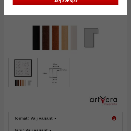
Jag avböjer
format:
Välj variant
färg:
Välj variant