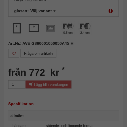
glasart:
Välj variant
0,5 cm
2,4 cm
Art.Nr.: AVE-G860001050050A45-H
Fråga om artikeln
*
från 772 kr
Lägg till i varukorgen
Specifikation
allmänt
hängare:
stående- och liggande format