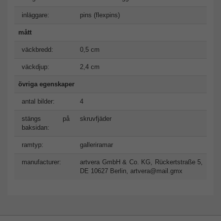
inläggare:
pins (flexpins)
mått
väckbredd:
0,5 cm
väckdjup:
2,4 cm
övriga egenskaper
antal bilder:
4
stängs på
skruvfjäder
baksidan:
ramtyp:
galleriramar
manufacturer:
artvera GmbH & Co. KG, Rückertstraße 5,
DE 10627 Berlin,
artvera@mail.gmx