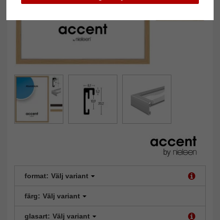
format:
Välj variant
färg:
Välj variant
glasart:
Välj variant