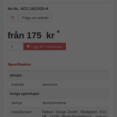
Art.Nr.: ACC-1811525-H
Fråga om artikeln
*
från 175 kr
Lägg till i varukorgen
Specifikation
allmänt
material:
aluminium
övriga egenskaper
ramtyp:
aluminiumramar
manufacturer:
Nielsen Design GmbH, Röntgenstr. 8-12,
DE 33378 Rheda-Wiedenbrück,
nielsen-