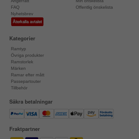
Ångerrätt
Min önskelista
FAQ
Offentlig önskelista
Nyhetsbrev
Återkalla avtalet
Kategorier
Ramtyp
Övriga produkter
Ramstorlek
Märken
Ramar efter mått
Passepartouter
Tillbehör
Säkra betalningar
Fraktpartner