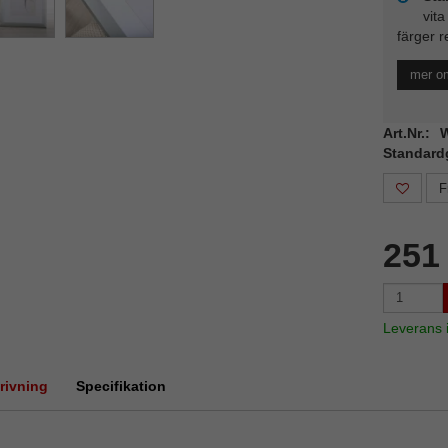
vita
färger r
mer o
Art.Nr.:
Standard
F
251
Leverans
rivning
Specifikation