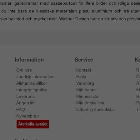
ramar, galleriramar med passepartout för flera bilder och roliga des
r du inte bara de klassiska materialen plast, aluminium och trä ut
iska bakstöd och mycket mer. Walther Design har en kreativ och prisvär
Information
Service
Ka
Om oss
Kontakt
R
Juridisk information
Hjälp
Ö
Allmänna villkor
Varukorg
R
Integritetspolicy
Mitt konto
M
Leverans
Minneslista
R
Ångerrätt
Min önskelista
P
FAQ
Offentlig önskelista
Ti
Nyhetsbrev
Återkalla avtalet