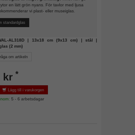
 ytor en lätt grön nyans. För tavlor med ljusa
ekommenderar vi plast- eller museiglas.
m standardglas
 WAL-AL318D | 13x18 cm (9x13 cm) | stål |
glas (2 mm)
råga om artikeln
*
 kr
Lägg till i varukorgen
 inom:
5 - 6 arbetsdagar