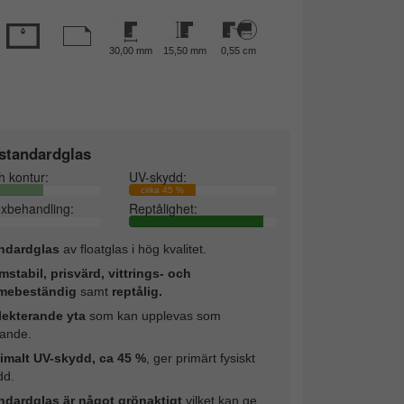
30,00 mm
15,50 mm
0,55 cm
standardglas
h kontur:
UV-skydd:
cirka 45 %
exbehandling:
Reptålighet:
ndardglas
av floatglas i hög kvalitet.
mstabil, prisvärd, vittrings- och
mebeständig
samt
reptålig.
lekterande yta
som kan upplevas som
rande.
imalt UV-skydd, ca 45 %
, ger primärt fysiskt
dd.
ndardglas är något grönaktigt
vilket kan ge