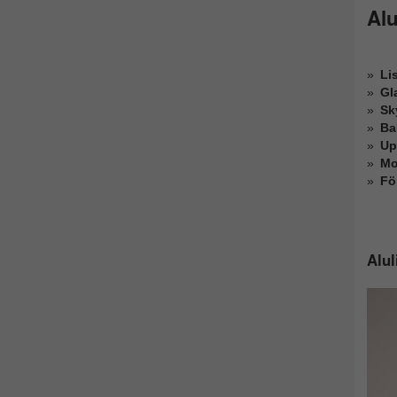
Al
Lis
Gl
Sk
Ba
Up
Mo
Fö
Alul