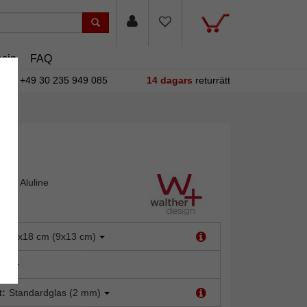
sin
FAQ
+49 30 235 949 085
14 dagars
returrätt
ram Aluline
:
13x18 cm (9x13 cm)
tål
t:
Standardglas (2 mm)