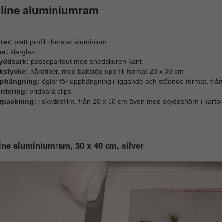
uline aluminiumram
ter:
platt profil i borstat aluminium
as:
klarglas
yddsark:
passepartout med snedskuren kant
kstycke:
hårdfiber, med bakstöd upp till format 20 x 30 cm
phängning:
öglor för upphängning i liggande och stående format, frå
ntering:
vridbara clips
rpackning:
i skyddsfilm, från 20 x 30 cm även med skyddshörn i karto
ine aluminiumram, 30 x 40 cm, silver