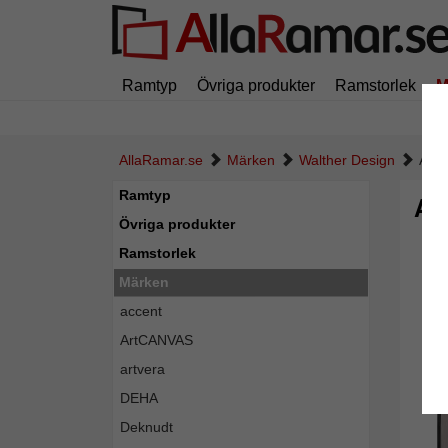
Ramtyp
Övriga produkter
Ramstorlek
M
AllaRamar.se
Märken
Walther Design
Alum
Ramtyp
Al
Övriga produkter
Ramstorlek
Märken
accent
ArtCANVAS
artvera
DEHA
Deknudt
Tillba