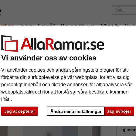
ärken
Ramar efter mått
Passepartouter
Tillbehör
Maga
195 kr
i leveranskostnad.
Oavsett hur mycket du beställer.
iniumram Aluline med passepartout
Vi använder oss av cookies
uminiumram Aluline med passepartout
Vi använder cookies och andra spårningsteknologier för att
förbättra din surfupplevelse på vår webbplats, för att visa dig
Aluminium
personligt innehåll och riktade annonser, för att analysera vår
webbplatstrafik och för att förstå var våra besökare kommer
ifrån.
format
Jag accepterar
Jag avböjer
Ändra mina inställningar
färg:
s
glasar
ka
Nästa