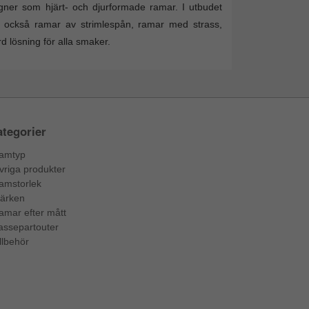
igner som hjärt- och djurformade ramar. I utbudet
an också ramar av strimlespån, ramar med strass,
d lösning för alla smaker.
tegorier
amtyp
vriga produkter
amstorlek
ärken
amar efter mått
assepartouter
llbehör