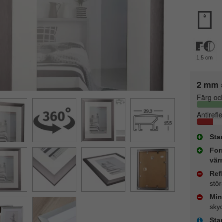
1,5 cm
2 mm 
Färg oc
Antirefl
Sta
For
vär
Ref
stö
Min
sky
Sta