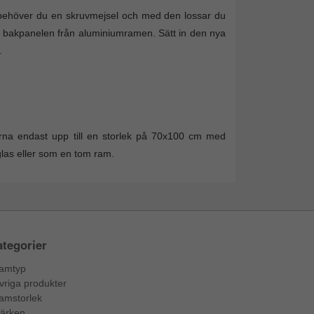
 behöver du en skruvmejsel och med den lossar du
ed bakpanelen från aluminiumramen. Sätt in den nya
.
arna endast upp till en storlek på 70x100 cm med
 glas eller som en tom ram.
tegorier
amtyp
vriga produkter
amstorlek
ärken