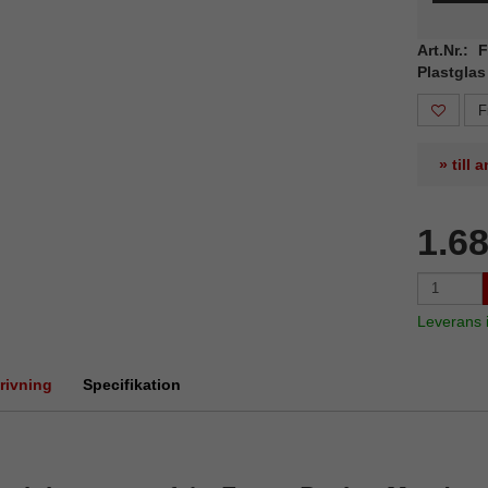
Art.Nr.:
Plastglas
F
» till
1.6
Leverans
rivning
Specifikation