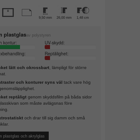
9,50 mm
26,00 mm
1,48 cm
 plastglas
av polystyren
h kontur:
UV-skydd:
exbehandling:
Reptålighet:
ket lätt och okrossbart
, lämpligt för större
mat.
traster och konturer syns väl
tack vare hög
sgenomsläpplighet.
ket reptåligt
genom skyddsfilm på båda sidor
glasskivan som måste avlägsnas före
ing.
ktrostatiskt
och drar till sig damm och små
iklar.
 plastglas och akrylglas