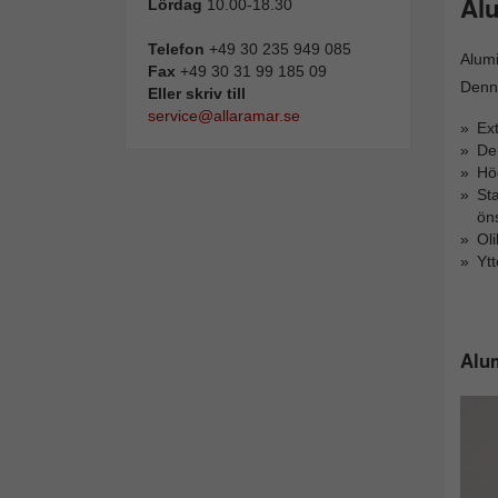
Al
Lördag
10.00-18.30
Telefon
+49 30 235 949 085
Alumi
Fax
+49 30 31 99 185 09
Denna
Eller skriv till
service@allaramar.se
Ext
De
Hög
Sta
ön
Oli
Ytt
Alum