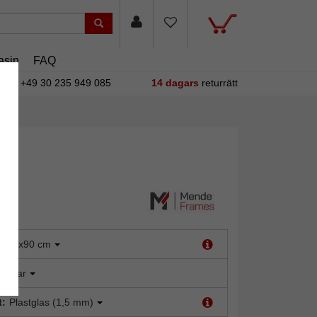
asin
FAQ
+49 30 235 949 085
14 dagars
returrätt
:
70x90 cm
koppar
t:
Plastglas (1,5 mm)