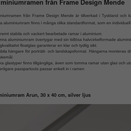
uminiumramen från Frame Design Mende
niumramen från Frame Design Mende är tillverkad i Tyskland och kän
 aluminiumram finns i många olika standardformat, som en individuell m
remt stabila och vackert bearbetade ramar i aluminium.
nna aluminiumram övertygar med sin tidlösa halvcirkelformade aluminiu
kvalitativt floatglas garanterar en klar och tydlig sikt.
bila hängare för porträtt- och landskapsformat. Hängarna monteras dir
skemål.
ka glastyper finns tillgängliga, även som tomma ramar utan glas och 
erligare passpartouts passar enkelt in i ramen
iniumram Arun, 30 x 40 cm, silver ljus