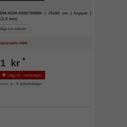
 FDM-H250-038070090K | 70x90 cm | koppar |
 (1,5 mm)
råga om artikeln
 anpassade mått
*
81 kr
Lägg till i varukorgen
 inom:
4 - 5 arbetsdagar