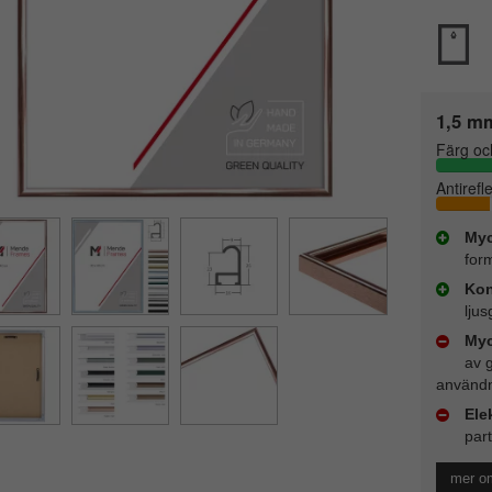
1,5 mm
Färg oc
Antirefl
Myc
for
Kon
lju
Myc
av 
användn
Ele
part
mer om