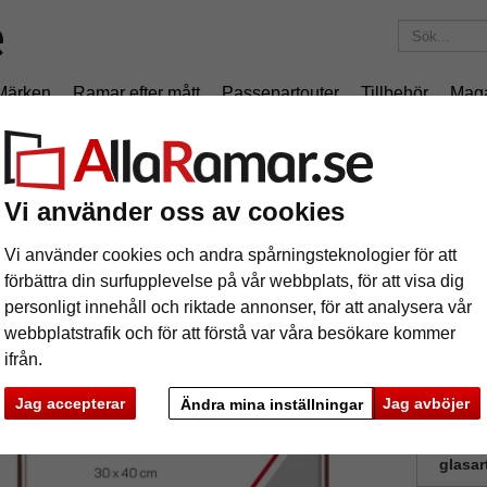
Märken
Ramar efter mått
Passepartouter
Tillbehör
Mag
195 kr
i leveranskostnad.
Oavsett hur mycket du beställer.
niumram Arun
Vi använder oss av cookies
uminiumram Arun
Vi använder cookies och andra spårningsteknologier för att
förbättra din surfupplevelse på vår webbplats, för att visa dig
personligt innehåll och riktade annonser, för att analysera vår
webbplatstrafik och för att förstå var våra besökare kommer
ifrån.
format
Jag accepterar
Jag avböjer
Ändra mina inställningar
färg:
glasar
ka
Nästa