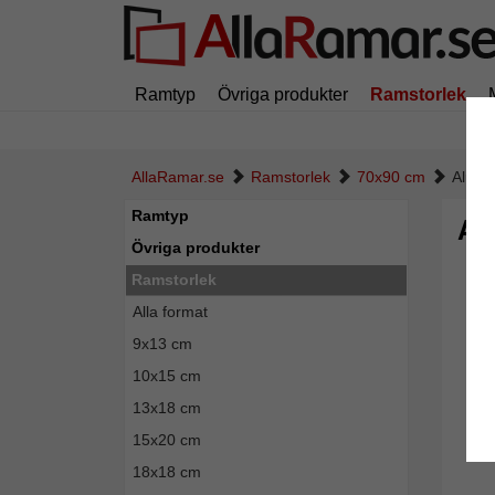
Ramtyp
Övriga produkter
Ramstorlek
AllaRamar.se
Ramstorlek
70x90 cm
Alumi
Ramtyp
Al
Övriga produkter
Ramstorlek
Alla format
9x13 cm
10x15 cm
13x18 cm
15x20 cm
18x18 cm
Tillba