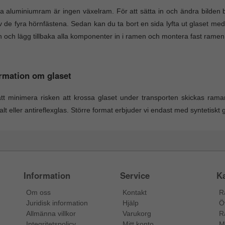
 aluminiumram är ingen växelram. För att sätta in och ändra bilden
v de fyra hörnfästena. Sedan kan du ta bort en sida lyfta ut glaset m
n och lägg tillbaka alla komponenter in i ramen och montera fast ramen
rmation om glaset
tt minimera risken att krossa glaset under transporten skickas ram
lt eller antireflexglas. Större format erbjuder vi endast med syntetiskt
Information
Service
Ka
Om oss
Kontakt
R
Juridisk information
Hjälp
Ö
Allmänna villkor
Varukorg
R
Integritetspolicy
Mitt konto
M