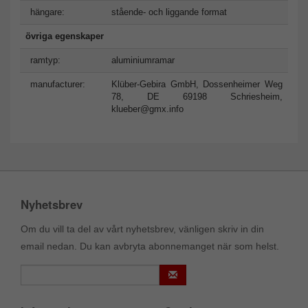
hängare:
stående- och liggande format
övriga egenskaper
ramtyp:
aluminiumramar
manufacturer:
Klüber-Gebira GmbH, Dossenheimer Weg
78, DE 69198 Schriesheim,
klueber@gmx.info
Nyhetsbrev
Om du vill ta del av vårt nyhetsbrev, vänligen skriv in din
email nedan. Du kan avbryta abonnemanget när som helst.