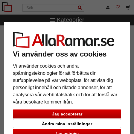
Kategorier
AllaRamar.se
Ramtyp
Aluminiumramar
Aluminiumram
Enzo efter mått
Aluminiumram Enzo efter mått
Vi använder oss av cookies
Vi använder cookies och andra
spårningsteknologier för att förbättra din
surfupplevelse på vår webbplats, för att visa dig
personligt innehåll och riktade annonser, för att
analysera vår webbplatstrafik och för att förstå var
våra besökare kommer ifrån.
Jag accepterar
Ändra mina inställningar
Tillbaka
Näst
Jag avböjer