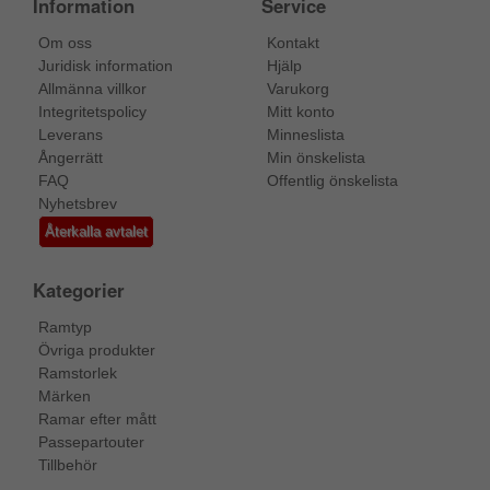
Information
Service
Om oss
Kontakt
Juridisk information
Hjälp
Allmänna villkor
Varukorg
Integritetspolicy
Mitt konto
Leverans
Minneslista
Ångerrätt
Min önskelista
FAQ
Offentlig önskelista
Nyhetsbrev
Återkalla avtalet
Kategorier
Ramtyp
Övriga produkter
Ramstorlek
Märken
Ramar efter mått
Passepartouter
Tillbehör