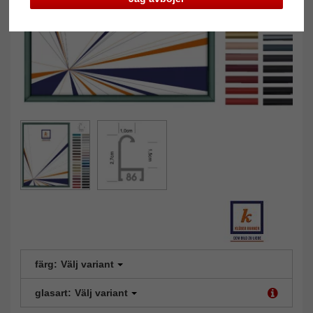
färg:
Välj variant
glasart:
Välj variant