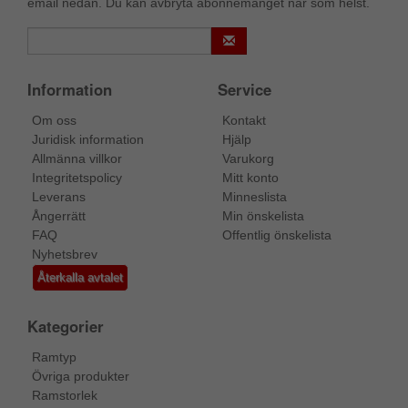
email nedan. Du kan avbryta abonnemanget när som helst.
Information
Service
Om oss
Kontakt
Juridisk information
Hjälp
Allmänna villkor
Varukorg
Integritetspolicy
Mitt konto
Leverans
Minneslista
Ångerrätt
Min önskelista
FAQ
Offentlig önskelista
Nyhetsbrev
Återkalla avtalet
Kategorier
Ramtyp
Övriga produkter
Ramstorlek