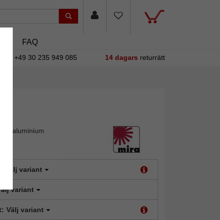
sin
FAQ
+49 30 235 949 085
14 dagars
returrätt
 av aluminium
:
Välj variant
älj variant
t:
Välj variant