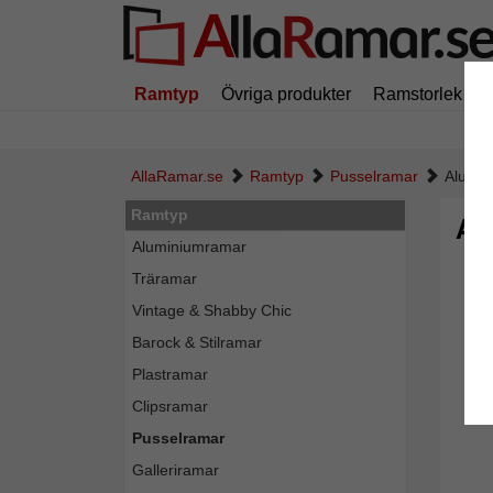
Ramtyp
Övriga produkter
Ramstorlek
AllaRamar.se
Ramtyp
Pusselramar
Alumin
Ramtyp
Al
Aluminiumramar
Träramar
Vintage & Shabby Chic
Barock & Stilramar
Plastramar
Clipsramar
Pusselramar
Galleriramar
Tillba