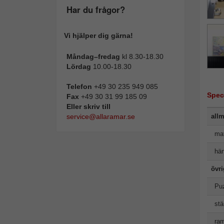
Har du frågor?
Vi hjälper dig gärna!
Måndag–fredag
kl 8.30-18.30
Lördag
10.00-18.30
Telefon
+49 30 235 949 085
Spec
Fax
+49 30 31 99 185 09
Eller skriv till
service@allaramar.se
allm
mat
hän
övr
Puz
stä
ram