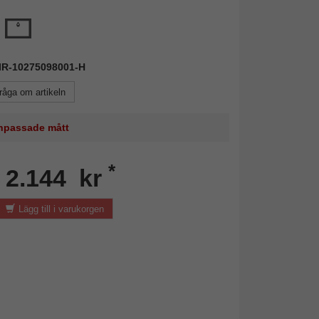
MIR-10275098001-H
råga om artikeln
 anpassade mått
*
n 2.144 kr
Lägg till i varukorgen