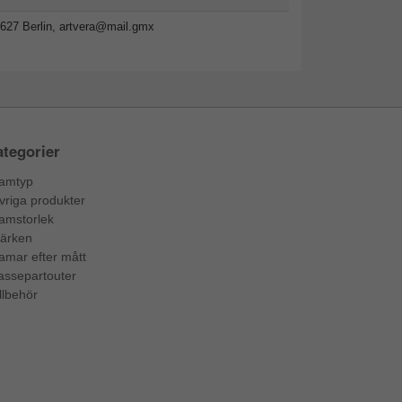
627 Berlin,
artvera@mail.gmx
tegorier
amtyp
vriga produkter
amstorlek
ärken
amar efter mått
assepartouter
llbehör