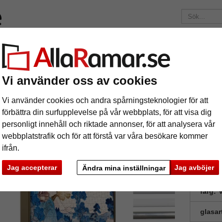
Märken
Ramar efter mått
Passepartouter
Tillbehör
Maga
195 kr
i leveranskostnad.
Oavsett hur mycket du beställer.
Vi använder oss av cookies
iumram för pussel för 2000 delar
uminiumram för pussel för 2000 delar
Vi använder cookies och andra spårningsteknologier för att
förbättra din surfupplevelse på vår webbplats, för att visa dig
personligt innehåll och riktade annonser, för att analysera vår
Pusselram
webbplatstrafik och för att förstå var våra besökare kommer
ifrån.
Jag accepterar
Jag avböjer
Ändra mina inställningar
format
färg:
V
glasar
ka
Nästa