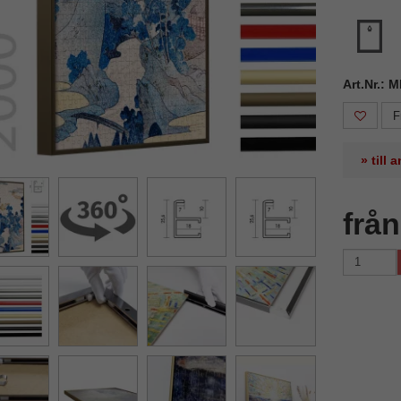
Art.Nr.: 
F
» till
frå