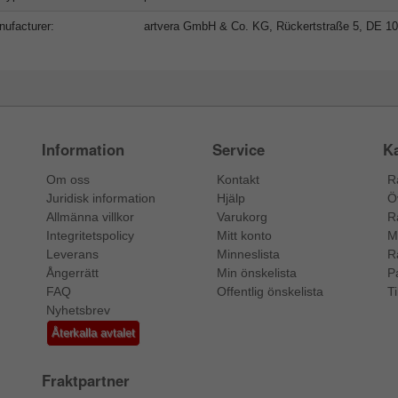
ufacturer:
artvera GmbH & Co. KG, Rückertstraße 5, DE 10
Information
Service
Ka
Om oss
Kontakt
R
Juridisk information
Hjälp
Ö
Allmänna villkor
Varukorg
R
Integritetspolicy
Mitt konto
M
Leverans
Minneslista
R
Ångerrätt
Min önskelista
P
FAQ
Offentlig önskelista
Ti
Nyhetsbrev
Återkalla avtalet
Fraktpartner