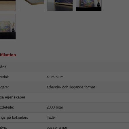
ifikation
änt
erial:
aluminium
gare:
stående- och liggande format
iga egenskaper
zleteile:
2000 bitar
ngs på baksidan:
fjäder
typ:
pusselramar