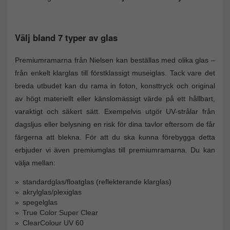
Välj bland 7 typer av glas
Premiumramarna från Nielsen kan beställas med olika glas –
från enkelt klarglas till förstklassigt museiglas. Tack vare det
breda utbudet kan du rama in foton, konsttryck och original
av högt materiellt eller känslomässigt värde på ett hållbart,
varaktigt och säkert sätt. Exempelvis utgör UV-strålar från
dagsljus eller belysning en risk för dina tavlor eftersom de får
färgerna att blekna. För att du ska kunna förebygga detta
erbjuder vi även premiumglas till premiumramarna. Du kan
välja mellan:
standardglas/floatglas (reflekterande klarglas)
akrylglas/plexiglas
spegelglas
True Color Super Clear
ClearColour UV 60