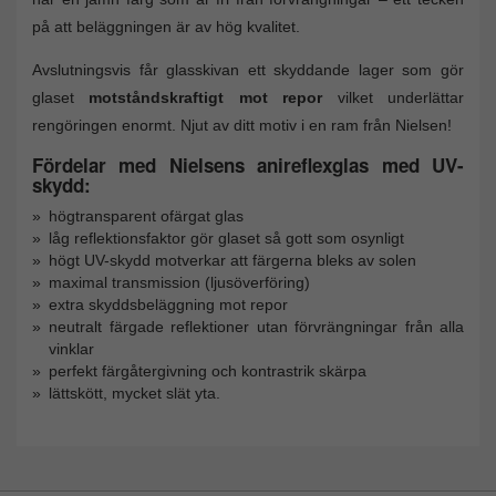
på att beläggningen är av hög kvalitet.
Avslutningsvis får glasskivan ett skyddande lager som gör
glaset
motståndskraftigt mot repor
vilket underlättar
rengöringen enormt. Njut av ditt motiv i en ram från Nielsen!
Fördelar med Nielsens anireflexglas med UV-
skydd:
högtransparent ofärgat glas
låg reflektionsfaktor gör glaset så gott som osynligt
högt UV-skydd motverkar att färgerna bleks av solen
maximal transmission (ljusöverföring)
extra skyddsbeläggning mot repor
neutralt färgade reflektioner utan förvrängningar från alla
vinklar
perfekt färgåtergivning och kontrastrik skärpa
lättskött, mycket slät yta.