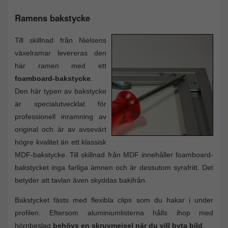
Ramens bakstycke
Till skillnad från Nielsens
växelramar levereras den
här ramen med ett
foamboard-bakstycke
.
Den här typen av bakstycke
är specialutvecklat för
professionell inramning av
original och är av avsevärt
högre kvalitet än ett klassisk
MDF-bakstycke. Till skillnad från MDF innehåller foamboard-
bakstycket inga farliga ämnen och är dessutom syrafritt. Det
betyder att tavlan även skyddas bakifrån.
Bakstycket fästs med flexibla clips som du hakar i under
profilen. Eftersom aluminiumlisterna hålls ihop med
hörnbeslag
behövs en skruvmejsel när du vill byta bild
.