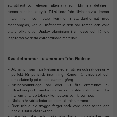
ett stilrent och elegant alternativ som blir fina detaljer i
rummets helhetsintryck. Till skillnad från Nielsens växelramar
i aluminium, som bara kommer i standardformat med
standardglas, kan du måttbeställa den här ramen och välja
bland olika glas. Upplev aluminium i sitt esse och låt dig
inspireras av detta extraordinära material!
Kvalitetsramar i aluminium från Nielsen
Aluminiumram från Nielsen med en stilren och rak design –
perfekt för puristisk inramning. Ramen är universell och
omisskännlig på en och samma gång.
NielsenBainbridge har över 30 års erfarenhet av
tillverkning och bearbetning av ramprofiler i aluminium. De
har omfattande teknisk kompetens och know-how.
Nielsen är världsledande inom aluminiumramar.
Brett utbud av snygga färger tack vare anodisering och
högkvalitativ våtlackering.
Olika kemiska och mekaniska behandlingstekniker ger