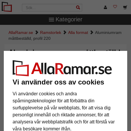
Kategorier
AllaRamar.se
Ramstorlek
Alla format
Aluminiumram
måttbeställd, profil 220
Aluminiumram måttbeställd,
profil 220
Vi använder oss av cookies
Vi använder cookies och andra
spårningsteknologier för att förbättra din
surfupplevelse på vår webbplats, för att visa dig
personligt innehåll och riktade annonser, för att
analysera vår webbplatstrafik och för att förstå var
våra besökare kommer ifrån.
Tillbaka
Näst