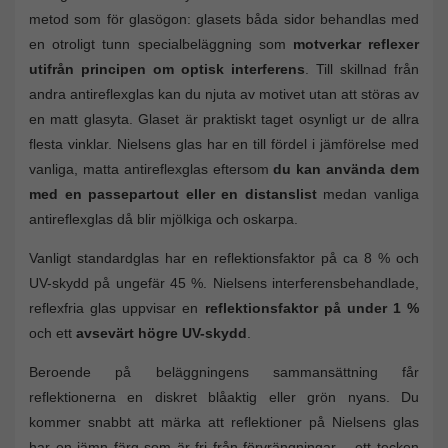
metod som för glasögon: glasets båda sidor behandlas med
en otroligt tunn specialbeläggning som
motverkar reflexer
utifrån principen om optisk interferens
. Till skillnad från
andra antireflexglas kan du njuta av motivet utan att störas av
en matt glasyta. Glaset är praktiskt taget osynligt ur de allra
flesta vinklar. Nielsens glas har en till fördel i jämförelse med
vanliga, matta antireflexglas eftersom
du kan använda dem
med en passepartout eller en distanslist
medan vanliga
antireflexglas då blir mjölkiga och oskarpa.
Vanligt standardglas har en reflektionsfaktor på ca 8 % och
UV-skydd på ungefär 45 %. Nielsens interferensbehandlade,
reflexfria glas uppvisar en
reflektionsfaktor på under 1 %
och ett
avsevärt högre UV-skydd
.
Beroende på beläggningens sammansättning får
reflektionerna en diskret blåaktig eller grön nyans. Du
kommer snabbt att märka att reflektioner på Nielsens glas
har en jämn färg som är fri från förvrängningar – ett tecken