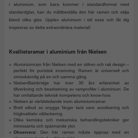
i aluminium, som bara kommer i standardformat med
standardglas, kan du måttbeställa den här ramen och välja
bland olika glas. Upplev aluminium i sitt esse och låt dig
inspireras av detta extraordinära material!
Kvalitetsramar i aluminium från Nielsen
Aluminiumram från Nielsen med en stilren och rak design –
perfekt för puristisk inramning. Ramen är universell och
omisskännlig på en och samma gång.
NielsenBainbridge har över 30 års erfarenhet av
tillverkning och bearbetning av ramprofiler i aluminium. De
har omfattande teknisk kompetens och know-how.
Nielsen är världsledande inom aluminiumramar.
Brett utbud av snygga färger tack vare anodisering och
högkvalitativ våtlackering.
Olika kemiska och mekaniska behandlingstekniker ger
intressanta och spännande ytor.
Observera:
Den här ramen måste öppnas med en