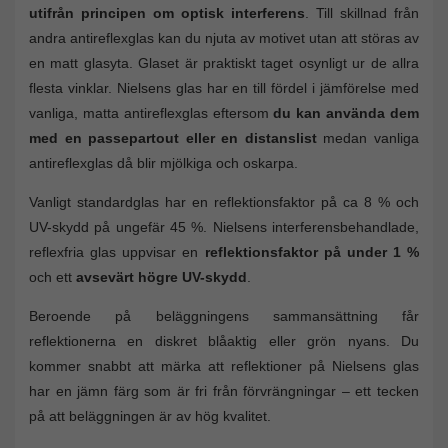
utifrån principen om optisk interferens
. Till skillnad från
andra antireflexglas kan du njuta av motivet utan att störas av
en matt glasyta. Glaset är praktiskt taget osynligt ur de allra
flesta vinklar. Nielsens glas har en till fördel i jämförelse med
vanliga, matta antireflexglas eftersom
du kan använda dem
med en passepartout eller en distanslist
medan vanliga
antireflexglas då blir mjölkiga och oskarpa.
Vanligt standardglas har en reflektionsfaktor på ca 8 % och
UV-skydd på ungefär 45 %. Nielsens interferensbehandlade,
reflexfria glas uppvisar en
reflektionsfaktor på under 1 %
och ett
avsevärt högre UV-skydd
.
Beroende på beläggningens sammansättning får
reflektionerna en diskret blåaktig eller grön nyans. Du
kommer snabbt att märka att reflektioner på Nielsens glas
har en jämn färg som är fri från förvrängningar – ett tecken
på att beläggningen är av hög kvalitet.