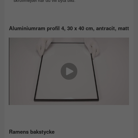
skruvmejsel när du vill byta bild.
Aluminiumram profil 4, 30 x 40 cm, antracit, matt
Ramens bakstycke