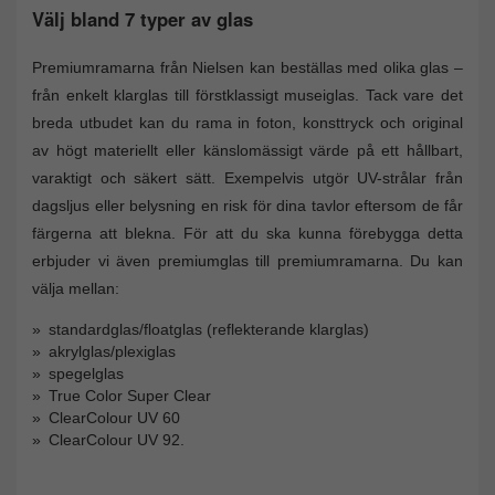
Välj bland 7 typer av glas
Premiumramarna från Nielsen kan beställas med olika glas –
från enkelt klarglas till förstklassigt museiglas. Tack vare det
breda utbudet kan du rama in foton, konsttryck och original
av högt materiellt eller känslomässigt värde på ett hållbart,
varaktigt och säkert sätt. Exempelvis utgör UV-strålar från
dagsljus eller belysning en risk för dina tavlor eftersom de får
färgerna att blekna. För att du ska kunna förebygga detta
erbjuder vi även premiumglas till premiumramarna. Du kan
välja mellan:
standardglas/floatglas (reflekterande klarglas)
akrylglas/plexiglas
spegelglas
True Color Super Clear
ClearColour UV 60
ClearColour UV 92.