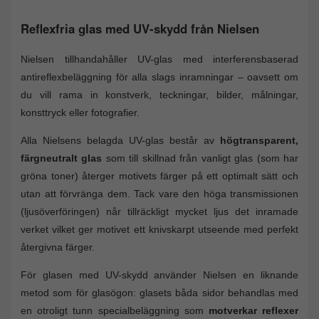
Reflexfria glas med UV-skydd från Nielsen
Nielsen tillhandahåller UV-glas med interferensbaserad
antireflexbeläggning för alla slags inramningar – oavsett om
du vill rama in konstverk, teckningar, bilder, målningar,
konsttryck eller fotografier.
Alla Nielsens belagda UV-glas består av
högtransparent,
färgneutralt glas
som till skillnad från vanligt glas (som har
gröna toner) återger motivets färger på ett optimalt sätt och
utan att förvränga dem. Tack vare den höga transmissionen
(ljusöverföringen) når tillräckligt mycket ljus det inramade
verket vilket ger motivet ett knivskarpt utseende med perfekt
återgivna färger.
För glasen med UV-skydd använder Nielsen en liknande
metod som för glasögon: glasets båda sidor behandlas med
en otroligt tunn specialbeläggning som
motverkar reflexer