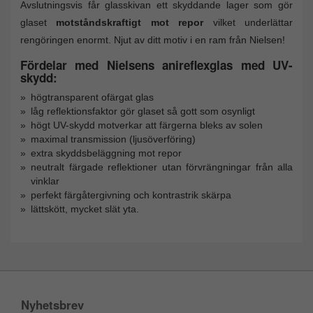
Avslutningsvis får glasskivan ett skyddande lager som gör
glaset
motståndskraftigt mot repor
vilket underlättar
rengöringen enormt. Njut av ditt motiv i en ram från Nielsen!
Fördelar med Nielsens anireflexglas med UV-
skydd:
högtransparent ofärgat glas
låg reflektionsfaktor gör glaset så gott som osynligt
högt UV-skydd motverkar att färgerna bleks av solen
maximal transmission (ljusöverföring)
extra skyddsbeläggning mot repor
neutralt färgade reflektioner utan förvrängningar från alla
vinklar
perfekt färgåtergivning och kontrastrik skärpa
lättskött, mycket slät yta.
Nyhetsbrev