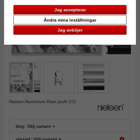
Jag accepterar
Ändra mina inställningar
Jag avböjer
Nielsen Aluminium-Ram profil 272
färg:
Välj variant
glasart:
Välj variant