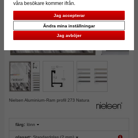
våra besökare kommer ifrån.
Jag accepterar
Ändra mina inställningar
Jag avböjer
Nielsen Aluminium-Ram profil 273 Natura
färg:
lönn
glasart:
Standardglas (2 mm)