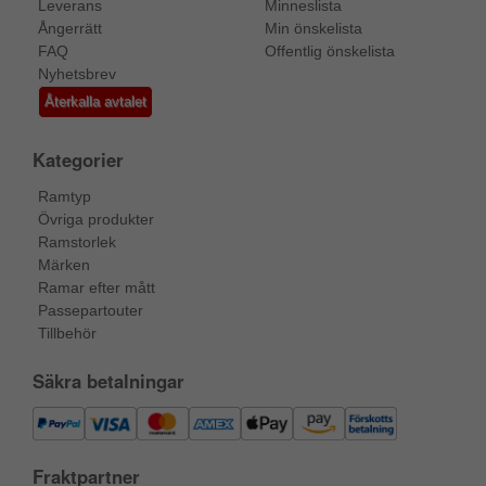
Leverans
Minneslista
Ångerrätt
Min önskelista
FAQ
Offentlig önskelista
Nyhetsbrev
Återkalla avtalet
Kategorier
Ramtyp
Övriga produkter
Ramstorlek
Märken
Ramar efter mått
Passepartouter
Tillbehör
Säkra betalningar
Fraktpartner