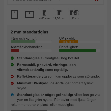
4,80 mm
19,50 mm
1,12 cm
2 mm standardglas
Färg och kontur:
UV-skydd:
cirka 45 %
Antireflexbehandling:
Reptålighet:
Standardglas
av floatglas i hög kvalitet.
Formstabil, prisvärd, vittrings- och
värmebeständig
samt
reptålig.
Reflekterande yta
som kan upplevas som störande.
Minimalt UV-skydd, ca 45 %
, ger primärt fysiskt
skydd.
Standardglas är något grönaktigt
vilket kan ge vita
ytor en lätt grön nyans. För tavlor med ljusa färger
rekommenderar vi plast- eller museiglas.