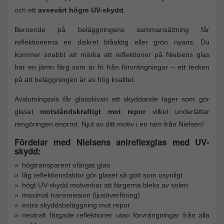
och ett
avsevärt högre UV-skydd
.
Beroende på beläggningens sammansättning får
reflektionerna en diskret blåaktig eller grön nyans. Du
kommer snabbt att märka att reflektioner på Nielsens glas
har en jämn färg som är fri från förvrängningar – ett tecken
på att beläggningen är av hög kvalitet.
Avslutningsvis får glasskivan ett skyddande lager som gör
glaset
motståndskraftigt mot repor
vilket underlättar
rengöringen enormt. Njut av ditt motiv i en ram från Nielsen!
Fördelar med Nielsens anireflexglas med UV-
skydd:
högtransparent ofärgat glas
låg reflektionsfaktor gör glaset så gott som osynligt
högt UV-skydd motverkar att färgerna bleks av solen
maximal transmission (ljusöverföring)
extra skyddsbeläggning mot repor
neutralt färgade reflektioner utan förvrängningar från alla