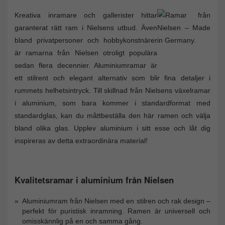
Kreativa inramare och gallerister hittar
garanterat rätt ram i Nielsens utbud. Även
bland privatpersoner och hobbykonstnärer
är ramarna från Nielsen otroligt populära
sedan flera decennier. Aluminiumramar är
ett stilrent och elegant alternativ som blir fina detaljer i
rummets helhetsintryck. Till skillnad från Nielsens växelramar
i aluminium, som bara kommer i standardformat med
standardglas, kan du måttbeställa den här ramen och välja
bland olika glas. Upplev aluminium i sitt esse och låt dig
inspireras av detta extraordinära material!
Kvalitetsramar i aluminium från Nielsen
Aluminiumram från Nielsen med en stilren och rak design –
perfekt för puristisk inramning. Ramen är universell och
omisskännlig på en och samma gång.