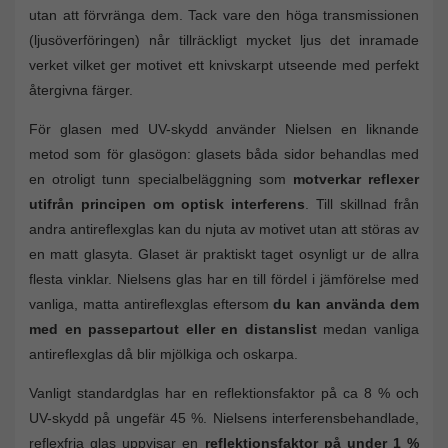
utan att förvränga dem. Tack vare den höga transmissionen
(ljusöverföringen) når tillräckligt mycket ljus det inramade
verket vilket ger motivet ett knivskarpt utseende med perfekt
återgivna färger.
För glasen med UV-skydd använder Nielsen en liknande
metod som för glasögon: glasets båda sidor behandlas med
en otroligt tunn specialbeläggning som
motverkar reflexer
utifrån principen om optisk interferens
. Till skillnad från
andra antireflexglas kan du njuta av motivet utan att störas av
en matt glasyta. Glaset är praktiskt taget osynligt ur de allra
flesta vinklar. Nielsens glas har en till fördel i jämförelse med
vanliga, matta antireflexglas eftersom
du kan använda dem
med en passepartout eller en distanslist
medan vanliga
antireflexglas då blir mjölkiga och oskarpa.
Vanligt standardglas har en reflektionsfaktor på ca 8 % och
UV-skydd på ungefär 45 %. Nielsens interferensbehandlade,
reflexfria glas uppvisar en
reflektionsfaktor på under 1 %