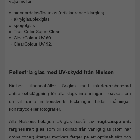
välja mellan:
standardglas/floatglas (reflekterande klarglas)
akrylglas/plexiglas
spegelglas
True Color Super Clear
ClearColour UV 60
ClearColour UV 92.
Reflexfria glas med UV-skydd från Nielsen
Nielsen tillhandahåller UV-glas med interferensbaserad
antireflexbeläggning för alla slags inramningar – oavsett om
du vill rama in konstverk, teckningar, bilder, målningar,
konsttryck eller fotografier.
Alla Nielsens belagda UV-glas består av
högtransparent,
färgneutralt glas
som till skillnad från vanligt glas (som har
gröna toner) återger motivets färger på ett optimalt sätt och