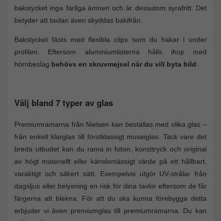
bakstycket inga farliga ämnen och är dessutom syrafritt. Det
betyder att tavlan även skyddas bakifrån.
Bakstycket fästs med flexibla clips som du hakar i under
profilen. Eftersom aluminiumlisterna hålls ihop med
hörnbeslag
behövs en skruvmejsel när du vill byta bild
.
Välj bland 7 typer av glas
Premiumramarna från Nielsen kan beställas med olika glas –
från enkelt klarglas till förstklassigt museiglas. Tack vare det
breda utbudet kan du rama in foton, konsttryck och original
av högt materiellt eller känslomässigt värde på ett hållbart,
varaktigt och säkert sätt. Exempelvis utgör UV-strålar från
dagsljus eller belysning en risk för dina tavlor eftersom de får
färgerna att blekna. För att du ska kunna förebygga detta
erbjuder vi även premiumglas till premiumramarna. Du kan