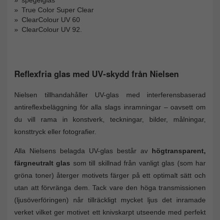
spegelglas
True Color Super Clear
ClearColour UV 60
ClearColour UV 92.
Reflexfria glas med UV-skydd från Nielsen
Nielsen tillhandahåller UV-glas med interferensbaserad
antireflexbeläggning för alla slags inramningar – oavsett om
du vill rama in konstverk, teckningar, bilder, målningar,
konsttryck eller fotografier.
Alla Nielsens belagda UV-glas består av
högtransparent,
färgneutralt glas
som till skillnad från vanligt glas (som har
gröna toner) återger motivets färger på ett optimalt sätt och
utan att förvränga dem. Tack vare den höga transmissionen
(ljusöverföringen) når tillräckligt mycket ljus det inramade
verket vilket ger motivet ett knivskarpt utseende med perfekt