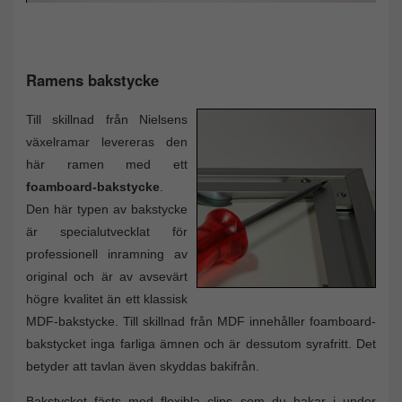
Ramens bakstycke
Till skillnad från Nielsens
växelramar levereras den
här ramen med ett
foamboard-bakstycke
.
Den här typen av bakstycke
är specialutvecklat för
professionell inramning av
original och är av avsevärt
högre kvalitet än ett klassisk
MDF-bakstycke. Till skillnad från MDF innehåller foamboard-
bakstycket inga farliga ämnen och är dessutom syrafritt. Det
betyder att tavlan även skyddas bakifrån.
Bakstycket fästs med flexibla clips som du hakar i under