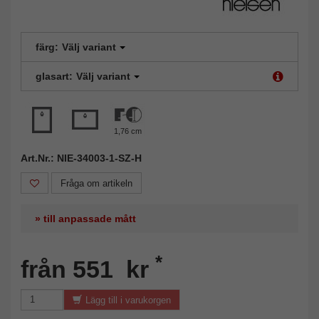
färg:
Välj variant
glasart:
Välj variant
1,76 cm
Art.Nr.: NIE-34003-1-SZ-H
Fråga om artikeln
» till anpassade mått
*
från 551 kr
Lägg till i varukorgen