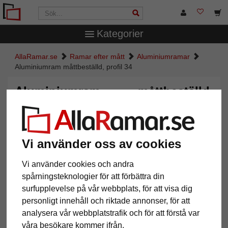
Kategorier
AllaRamar.se
Ramar efter mått
Aluminiumramar
Aluminiumram måttbeställd, profil 34
Aluminiumram måttbeställd,
profil 34
Vi använder oss av cookies
Vi använder cookies och andra
spårningsteknologier för att förbättra din
surfupplevelse på vår webbplats, för att visa dig
personligt innehåll och riktade annonser, för att
analysera vår webbplatstrafik och för att förstå var
våra besökare kommer ifrån.
Tillbaka
Näst