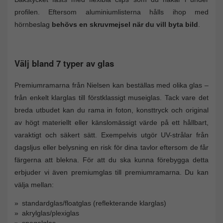
profilen. Eftersom aluminiumlisterna hålls ihop med
hörnbeslag
behövs en skruvmejsel när du vill byta bild
.
Välj bland 7 typer av glas
Premiumramarna från Nielsen kan beställas med olika glas –
från enkelt klarglas till förstklassigt museiglas. Tack vare det
breda utbudet kan du rama in foton, konsttryck och original
av högt materiellt eller känslomässigt värde på ett hållbart,
varaktigt och säkert sätt. Exempelvis utgör UV-strålar från
dagsljus eller belysning en risk för dina tavlor eftersom de får
färgerna att blekna. För att du ska kunna förebygga detta
erbjuder vi även premiumglas till premiumramarna. Du kan
välja mellan:
standardglas/floatglas (reflekterande klarglas)
akrylglas/plexiglas