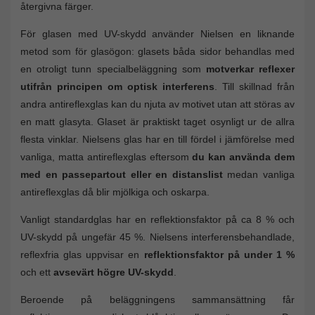
återgivna färger.
För glasen med UV-skydd använder Nielsen en liknande
metod som för glasögon: glasets båda sidor behandlas med
en otroligt tunn specialbeläggning som
motverkar reflexer
utifrån principen om optisk interferens
. Till skillnad från
andra antireflexglas kan du njuta av motivet utan att störas av
en matt glasyta. Glaset är praktiskt taget osynligt ur de allra
flesta vinklar. Nielsens glas har en till fördel i jämförelse med
vanliga, matta antireflexglas eftersom
du kan använda dem
med en passepartout eller en distanslist
medan vanliga
antireflexglas då blir mjölkiga och oskarpa.
Vanligt standardglas har en reflektionsfaktor på ca 8 % och
UV-skydd på ungefär 45 %. Nielsens interferensbehandlade,
reflexfria glas uppvisar en
reflektionsfaktor på under 1 %
och ett
avsevärt högre UV-skydd
.
Beroende på beläggningens sammansättning får