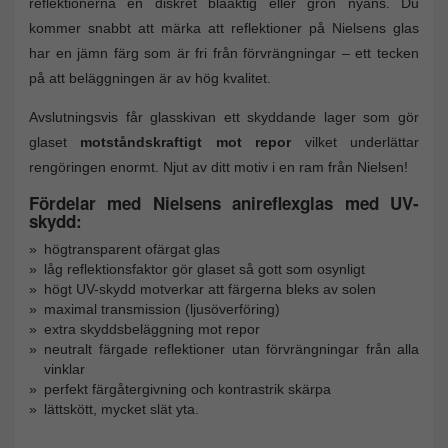
reflektionerna en diskret blåaktig eller grön nyans. Du
kommer snabbt att märka att reflektioner på Nielsens glas
har en jämn färg som är fri från förvrängningar – ett tecken
på att beläggningen är av hög kvalitet.
Avslutningsvis får glasskivan ett skyddande lager som gör
glaset
motståndskraftigt mot repor
vilket underlättar
rengöringen enormt. Njut av ditt motiv i en ram från Nielsen!
Fördelar med Nielsens anireflexglas med UV-
skydd:
högtransparent ofärgat glas
låg reflektionsfaktor gör glaset så gott som osynligt
högt UV-skydd motverkar att färgerna bleks av solen
maximal transmission (ljusöverföring)
extra skyddsbeläggning mot repor
neutralt färgade reflektioner utan förvrängningar från alla
vinklar
perfekt färgåtergivning och kontrastrik skärpa
lättskött, mycket slät yta.