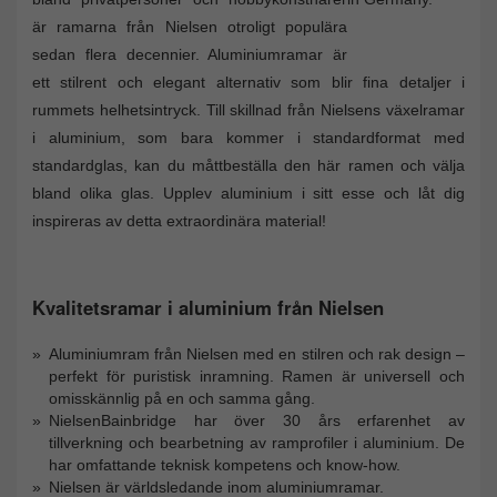
är ramarna från Nielsen otroligt populära
sedan flera decennier. Aluminiumramar är
ett stilrent och elegant alternativ som blir fina detaljer i
rummets helhetsintryck. Till skillnad från Nielsens växelramar
i aluminium, som bara kommer i standardformat med
standardglas, kan du måttbeställa den här ramen och välja
bland olika glas. Upplev aluminium i sitt esse och låt dig
inspireras av detta extraordinära material!
Kvalitetsramar i aluminium från Nielsen
Aluminiumram från Nielsen med en stilren och rak design –
perfekt för puristisk inramning. Ramen är universell och
omisskännlig på en och samma gång.
NielsenBainbridge har över 30 års erfarenhet av
tillverkning och bearbetning av ramprofiler i aluminium. De
har omfattande teknisk kompetens och know-how.
Nielsen är världsledande inom aluminiumramar.