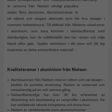
är ramarna från Nielsen otroligt populära
sedan flera decennier. Aluminiumramar är
ett stilrent och elegant alternativ som blir fina detaljer i
rummets helhetsintryck. Till skillnad från Nielsens växelramar
i aluminium, som bara kommer i standardformat med
standardglas, kan du måttbeställa den här ramen och välja
bland olika glas. Upplev aluminium i sitt esse och låt dig
inspireras av detta extraordinära material!
Kvalitetsramar i aluminium från Nielsen
Aluminiumram från Nielsen med en stilren och rak design –
perfekt för puristisk inramning. Ramen är universell och
omisskännlig på en och samma gång.
NielsenBainbridge har över 30 års erfarenhet av
tillverkning och bearbetning av ramprofiler i aluminium. De
har omfattande teknisk kompetens och know-how.
Nielsen är världsledande inom aluminiumramar.