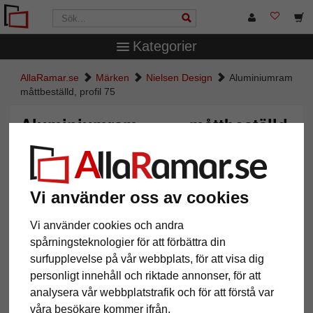
Kategorier
AllaRamar.se
Märken
Nielsen Design
Aluminiumram
måttbeställd, profil 75
Aluminiumram måttbeställd,
profil 75
Vi använder oss av cookies
Vi använder cookies och andra
spårningsteknologier för att förbättra din
surfupplevelse på vår webbplats, för att visa dig
personligt innehåll och riktade annonser, för att
analysera vår webbplatstrafik och för att förstå var
våra besökare kommer ifrån.
Tillbaka
Näst