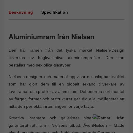
Beskrivning
Specifikation
Aluminiumram från Nielsen
Den här ramen från det tyska märket Nielsen-Design
tillverkas av högkvalitativa aluminiumprofiler. Den kan
beställas med sex olika glastyper.
Nielsens designer och material uppvisar en oslagbar kvalitet
som har gjort dem till en globalt erkänd tillverkare av
tavelramar och profiler av aluminium. Det enorma sortimentet
av färger, former och ytstrukturer ger dig alla möjligheter att
hitta den perfekta inramningen för varje tavla.
Kreativa inramare och gallerister hittar
garanterat rätt ram i Nielsens utbud. Även
bland privatpersoner och hobbykonstnärer