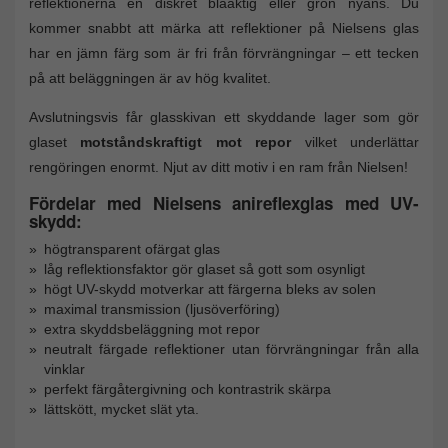
reflektionerna en diskret blåaktig eller grön nyans. Du
kommer snabbt att märka att reflektioner på Nielsens glas
har en jämn färg som är fri från förvrängningar – ett tecken
på att beläggningen är av hög kvalitet.
Avslutningsvis får glasskivan ett skyddande lager som gör
glaset
motståndskraftigt mot repor
vilket underlättar
rengöringen enormt. Njut av ditt motiv i en ram från Nielsen!
Fördelar med Nielsens anireflexglas med UV-
skydd:
högtransparent ofärgat glas
låg reflektionsfaktor gör glaset så gott som osynligt
högt UV-skydd motverkar att färgerna bleks av solen
maximal transmission (ljusöverföring)
extra skyddsbeläggning mot repor
neutralt färgade reflektioner utan förvrängningar från alla
vinklar
perfekt färgåtergivning och kontrastrik skärpa
lättskött, mycket slät yta.