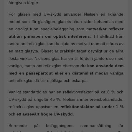
återgivna färger.
För glasen med UV-skydd använder Nielsen en liknande
metod som för glasögon: glasets båda sidor behandlas med
en otroligt tunn specialbeläggning som
motverkar reflexer
utifrån principen om optisk interferens
. Till skillnad från
andra antireflexglas kan du njuta av motivet utan att störas av
en matt glasyta. Glaset är praktiskt taget osynligt ur de allra
flesta vinklar. Nielsens glas har en till fördel i jämförelse med
vanliga, matta antireflexglas eftersom
du kan använda dem
med en passepartout eller en distanslist
medan vanliga
antireflexglas då blir mjölkiga och oskarpa.
Vanligt standardglas har en reflektionsfaktor på ca 8 % och
UV-skydd på ungefär 45 %. Nielsens interferensbehandlade,
reflexfria glas uppvisar en
reflektionsfaktor på under 1 %
och ett
avsevärt högre UV-skydd
.
Beroende på beläggningens sammansättning får