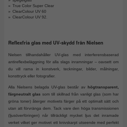
spegelglas
True Color Super Clear
ClearColour UV 60
ClearColour UV 92.
Reflexfria glas med UV-skydd från Nielsen
Nielsen tillhandahåller UV-glas med interferensbaserad
antireflexbeläggning för alla slags inramningar – oavsett om
du vill rama in konstverk, teckningar, bilder, målningar,
konsttryck eller fotografier.
Alla Nielsens belagda UV-glas består av
högtransparent,
färgneutralt glas
som till skillnad från vanligt glas (som har
gröna toner) återger motivets färger på ett optimalt sätt och
utan att förvränga dem. Tack vare den höga transmissionen
(ljusöverföringen) når tillräckligt mycket ljus det inramade
verket vilket ger motivet ett knivskarpt utseende med perfekt