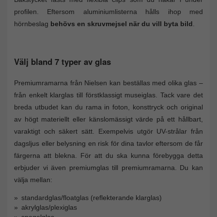
profilen. Eftersom aluminiumlisterna hålls ihop med
hörnbeslag
behövs en skruvmejsel när du vill byta bild
.
Välj bland 7 typer av glas
Premiumramarna från Nielsen kan beställas med olika glas –
från enkelt klarglas till förstklassigt museiglas. Tack vare det
breda utbudet kan du rama in foton, konsttryck och original
av högt materiellt eller känslomässigt värde på ett hållbart,
varaktigt och säkert sätt. Exempelvis utgör UV-strålar från
dagsljus eller belysning en risk för dina tavlor eftersom de får
färgerna att blekna. För att du ska kunna förebygga detta
erbjuder vi även premiumglas till premiumramarna. Du kan
välja mellan:
standardglas/floatglas (reflekterande klarglas)
akrylglas/plexiglas