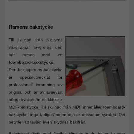
Ramens bakstycke
Till skillnad från Nielsens
växelramar levereras den
här ramen med ett
foamboard-bakstycke
.
Den här typen av bakstycke
är specialutvecklat för
professionell inramning av
original och är av avsevärt
högre kvalitet än ett klassisk
MDF-bakstycke. Till skillnad från MDF innehåller foamboard-
bakstycket inga farliga ämnen och är dessutom syrafritt. Det
betyder att tavlan även skyddas bakifrån.
Bakstycket fästs med flexibla clips som du hakar i under