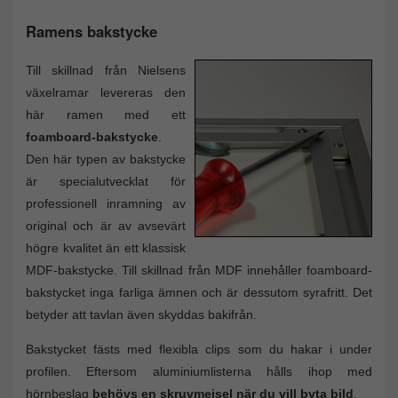
Ramens bakstycke
Till skillnad från Nielsens
växelramar levereras den
här ramen med ett
foamboard-bakstycke
.
Den här typen av bakstycke
är specialutvecklat för
professionell inramning av
original och är av avsevärt
högre kvalitet än ett klassisk
MDF-bakstycke. Till skillnad från MDF innehåller foamboard-
bakstycket inga farliga ämnen och är dessutom syrafritt. Det
betyder att tavlan även skyddas bakifrån.
Bakstycket fästs med flexibla clips som du hakar i under
profilen. Eftersom aluminiumlisterna hålls ihop med
hörnbeslag
behövs en skruvmejsel när du vill byta bild
.