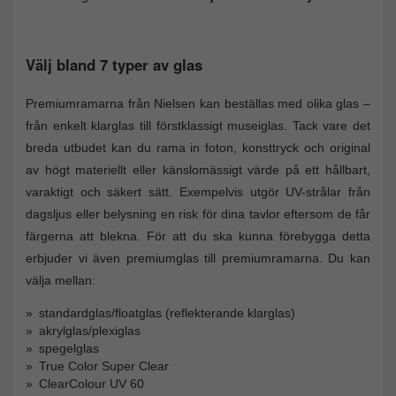
Välj bland 7 typer av glas
Premiumramarna från Nielsen kan beställas med olika glas –
från enkelt klarglas till förstklassigt museiglas. Tack vare det
breda utbudet kan du rama in foton, konsttryck och original
av högt materiellt eller känslomässigt värde på ett hållbart,
varaktigt och säkert sätt. Exempelvis utgör UV-strålar från
dagsljus eller belysning en risk för dina tavlor eftersom de får
färgerna att blekna. För att du ska kunna förebygga detta
erbjuder vi även premiumglas till premiumramarna. Du kan
välja mellan:
standardglas/floatglas (reflekterande klarglas)
akrylglas/plexiglas
spegelglas
True Color Super Clear
ClearColour UV 60