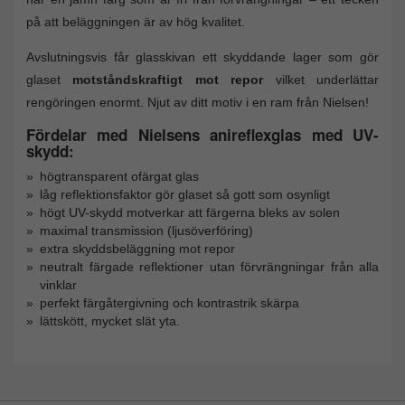
på att beläggningen är av hög kvalitet.
Avslutningsvis får glasskivan ett skyddande lager som gör
glaset
motståndskraftigt mot repor
vilket underlättar
rengöringen enormt. Njut av ditt motiv i en ram från Nielsen!
Fördelar med Nielsens anireflexglas med UV-
skydd:
högtransparent ofärgat glas
låg reflektionsfaktor gör glaset så gott som osynligt
högt UV-skydd motverkar att färgerna bleks av solen
maximal transmission (ljusöverföring)
extra skyddsbeläggning mot repor
neutralt färgade reflektioner utan förvrängningar från alla
vinklar
perfekt färgåtergivning och kontrastrik skärpa
lättskött, mycket slät yta.