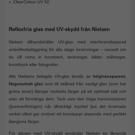
ClearColour UV 92.
Reflexfria glas med UV-skydd från Nielsen
Nielsen tillhandahåller UV-glas med interferensbaserad
antireflexbeläggning för alla slags inramningar – oavsett om
du vill rama in konstverk, teckningar, bilder, målningar,
konsttryck eller fotografier.
Alla Nielsens belagda UV-glas består av
högtransparent,
färgneutralt glas
som till skillnad från vanligt glas (som har
gröna toner) återger motivets färger på ett optimalt sätt och
utan att förvränga dem. Tack vare den höga transmissionen
(ljusöverföringen) når tillräckligt mycket ljus det inramade
verket vilket ger motivet ett knivskarpt utseende med perfekt
återgivna färger.
För glasen med UV-skydd använder Nielsen en liknande