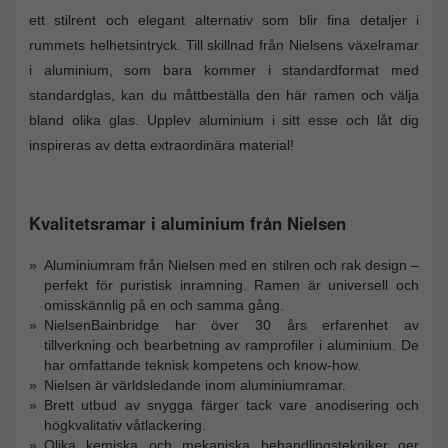
ett stilrent och elegant alternativ som blir fina detaljer i
rummets helhetsintryck. Till skillnad från Nielsens växelramar
i aluminium, som bara kommer i standardformat med
standardglas, kan du måttbeställa den här ramen och välja
bland olika glas. Upplev aluminium i sitt esse och låt dig
inspireras av detta extraordinära material!
Kvalitetsramar i aluminium från Nielsen
Aluminiumram från Nielsen med en stilren och rak design –
perfekt för puristisk inramning. Ramen är universell och
omisskännlig på en och samma gång.
NielsenBainbridge har över 30 års erfarenhet av
tillverkning och bearbetning av ramprofiler i aluminium. De
har omfattande teknisk kompetens och know-how.
Nielsen är världsledande inom aluminiumramar.
Brett utbud av snygga färger tack vare anodisering och
högkvalitativ våtlackering.
Olika kemiska och mekaniska behandlingstekniker ger