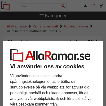
Kategorier
AllaRamar.se
Ramar efter mått
Aluminiumramar
Aluminiumram måttbeställd, profil 82
Aluminiumram måttbeställd,
profil 82
Vi använder oss av cookies
Vi använder cookies och andra
spårningsteknologier för att förbättra din
surfupplevelse på vår webbplats, för att visa dig
personligt innehåll och riktade annonser, för att
analysera vår webbplatstrafik och för att förstå var
våra besökare kommer ifrån.
Tillbaka
Näst