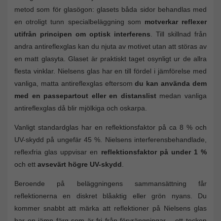
metod som för glasögon: glasets båda sidor behandlas med
en otroligt tunn specialbeläggning som
motverkar reflexer
utifrån principen om optisk interferens
. Till skillnad från
andra antireflexglas kan du njuta av motivet utan att störas av
en matt glasyta. Glaset är praktiskt taget osynligt ur de allra
flesta vinklar. Nielsens glas har en till fördel i jämförelse med
vanliga, matta antireflexglas eftersom
du kan använda dem
med en passepartout eller en distanslist
medan vanliga
antireflexglas då blir mjölkiga och oskarpa.
Vanligt standardglas har en reflektionsfaktor på ca 8 % och
UV-skydd på ungefär 45 %. Nielsens interferensbehandlade,
reflexfria glas uppvisar en
reflektionsfaktor på under 1 %
och ett
avsevärt högre UV-skydd
.
Beroende på beläggningens sammansättning får
reflektionerna en diskret blåaktig eller grön nyans. Du
kommer snabbt att märka att reflektioner på Nielsens glas
har en jämn färg som är fri från förvrängningar – ett tecken