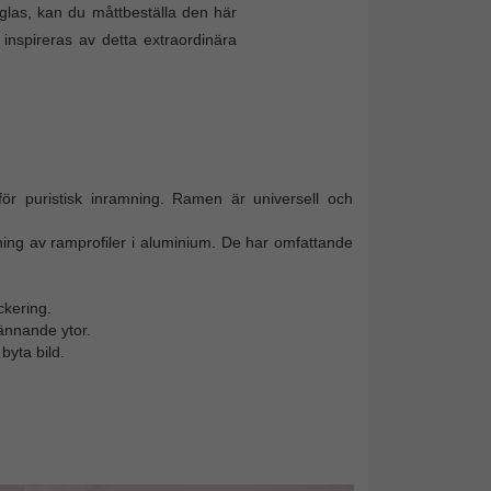
las, kan du måttbeställa den här
 inspireras av detta extraordinära
ör puristisk inramning. Ramen är universell och
ning av ramprofiler i aluminium. De har omfattande
ckering.
ännande ytor.
yta bild.