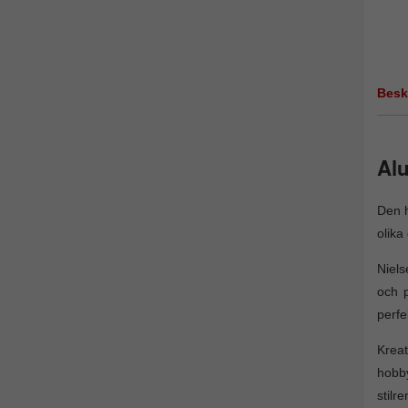
Besk
Al
Den h
olika
Niels
och p
perfe
Kreat
hobby
stilr