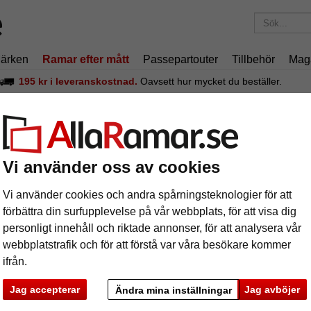
ärken
Ramar efter mått
Passepartouter
Tillbehör
Mag
195 kr
i leveranskostnad.
Oavsett hur mycket du beställer.
mar
Aluminiumram måttbeställd, profil 94
uminiumram måttbeställd, profil 94
Vi använder oss av cookies
Nielsen A
Vi använder cookies och andra spårningsteknologier för att
förbättra din surfupplevelse på vår webbplats, för att visa dig
personligt innehåll och riktade annonser, för att analysera vår
färg:
s
webbplatstrafik och för att förstå var våra besökare kommer
ifrån.
glasar
Jag accepterar
Jag avböjer
Ändra mina inställningar
ka
Nästa