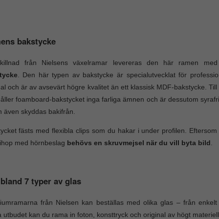
ens bakstycke
 skillnad från Nielsens växelramar levereras den här ramen me
tycke
. Den här typen av bakstycke är specialutvecklat för professio
nal och är av avsevärt högre kvalitet än ett klassisk MDF-bakstycke. Til
åller foamboard-bakstycket inga farliga ämnen och är dessutom syrafrit
n även skyddas bakifrån.
ycket fästs med flexibla clips som du hakar i under profilen. Eftersom
 ihop med hörnbeslag
behövs en skruvmejsel när du vill byta bild
.
 bland 7 typer av glas
umramarna från Nielsen kan beställas med olika glas – från enkelt kl
 utbudet kan du rama in foton, konsttryck och original av högt materiellt