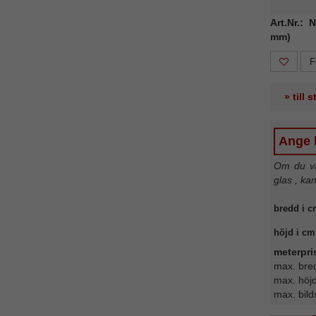
Art.Nr.: 
mm)
F
» till 
Ange b
Om du väl
glas , ka
bredd i c
höjd i cm
meterpri
max. bre
max. höj
max. bild