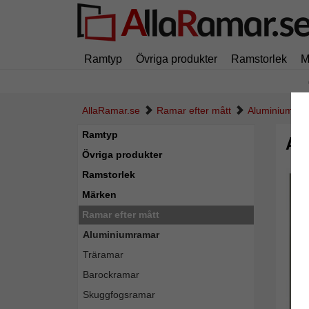
Ramtyp
Övriga produkter
Ramstorlek
M
AllaRamar.se
Ramar efter mått
Aluminiumra
Ramtyp
Al
Övriga produkter
Ramstorlek
Märken
Ramar efter mått
Aluminiumramar
Träramar
Barockramar
Skuggfogsramar
Tillba