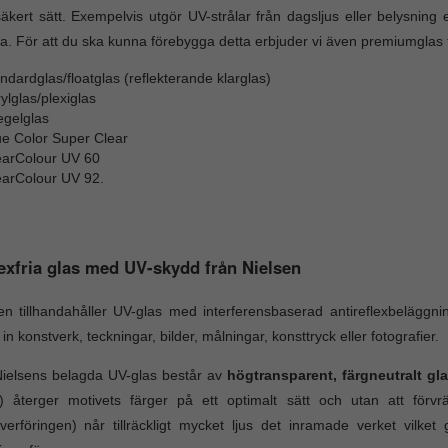
äkert sätt. Exempelvis utgör UV-strålar från dagsljus eller belysning e
a. För att du ska kunna förebygga detta erbjuder vi även premiumglas 
ndardglas/floatglas (reflekterande klarglas)
ylglas/plexiglas
egelglas
ue Color Super Clear
earColour UV 60
earColour UV 92.
exfria glas med UV-skydd från Nielsen
en tillhandahåller UV-glas med interferensbaserad antireflexbeläggni
in konstverk, teckningar, bilder, målningar, konsttryck eller fotografier.
Nielsens belagda UV-glas består av
högtransparent, färgneutralt gl
r) återger motivets färger på ett optimalt sätt och utan att fö
överföringen) når tillräckligt mycket ljus det inramade verket vilke