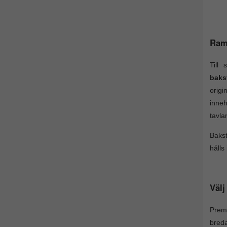
Ram
Till
baks
origi
inneh
tavla
Bakst
hålls
Välj
Premi
breda