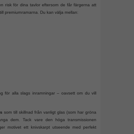
n risk för dina tavlor eftersom de får färgerna att
till premiumramarna. Du kan välja mellan:
ng för alla slags inramningar – oavsett om du vill
as
som till skillnad från vanligt glas (som har gröna
rvränga dem. Tack vare den höga transmissionen
t ger motivet ett knivskarpt utseende med perfekt