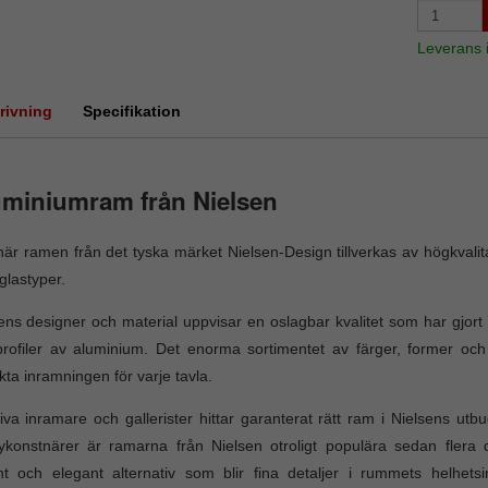
Leverans
rivning
Specifikation
uminiumram från Nielsen
är ramen från det tyska märket Nielsen-Design tillverkas av högkvalit
 glastyper.
ens designer och material uppvisar en oslagbar kvalitet som har gjort d
rofiler av aluminium. Det enorma sortimentet av färger, former och y
kta inramningen för varje tavla.
iva inramare och gallerister hittar garanterat rätt ram i Nielsens ut
konstnärer är ramarna från Nielsen otroligt populära sedan flera 
ent och elegant alternativ som blir fina detaljer i rummets helhetsin