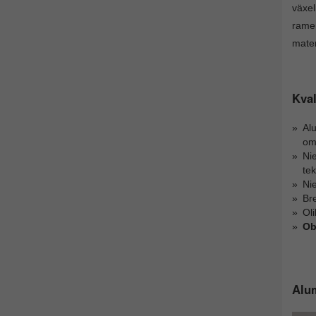
växel
ramen
mater
Kval
Al
om
Nie
te
Ni
Bre
Ol
Ob
Alum