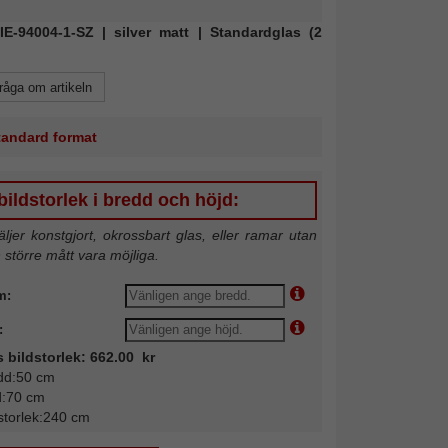
NIE-94004-1-SZ | silver matt | Standardglas (2
råga om artikeln
standard format
ildstorlek i bredd och höjd:
jer konstgjort, okrossbart glas, eller ramar utan
n större mått vara möjliga.
m:
:
s bildstorlek: 662.00 kr
dd:50 cm
d:70 cm
storlek:240 cm