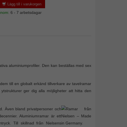
Lägg till i varukorgen
 inom:
6 - 7 arbetsdagar
ativa aluminiumprofiler. Den kan beställas med sex
em till en globalt erkänd tillverkare av tavelramar
tstrukturer ger dig alla möjligheter att hitta den
bud. Även bland privatpersoner och
decennier. Aluminiumramar är ett
tryck. Till skillnad från Nielsens