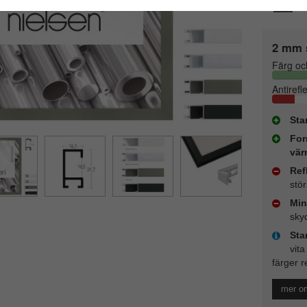
2 mm 
Färg oc
Antirefl
Sta
For
vär
Ref
stö
Min
sky
Sta
vita
färger r
mer o