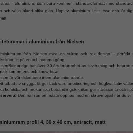
ramar i aluminium, som bara kommer i standardformat med standardg
 och välja bland olika glas. Upplev aluminium i sitt esse och låt dig
ial!
itetsramar i aluminium från Nielsen
uminiumram från Nielsen med en stilren och rak design – perfekt f
isskännlig på en och samma gång.
lsenBainbridge har över 30 års erfarenhet av tillverkning och bearbet
knisk kompetens och know-how.
elsen är världsledande inom aluminiumramar.
tt utbud av snygga färger tack vare anodisering och högkvalitativ våtla
ika kemiska och mekaniska behandlingstekniker ger intressanta och sp
servera:
Den här ramen måste öppnas med en skruvmejsel när du vill b
iniumram profil 4, 30 x 40 cm, antracit, matt