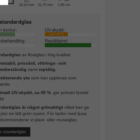
16,10 mm
31,70 mm
1,85 cm
standardglas
h kontur:
UV-skydd:
cirka 45 %
exbehandling:
Reptålighet:
ndardglas
av floatglas i hög kvalitet.
mstabil, prisvärd, vittrings- och
mebeständig
samt
reptålig.
lekterande yta
som kan upplevas som
rande.
imalt UV-skydd, ca 45 %
, ger primärt fysiskt
dd.
ndardglas är något grönaktigt
vilket kan ge
 ytor en lätt grön nyans. För tavlor med ljusa
ekommenderar vi plast- eller museiglas.
m standardglas