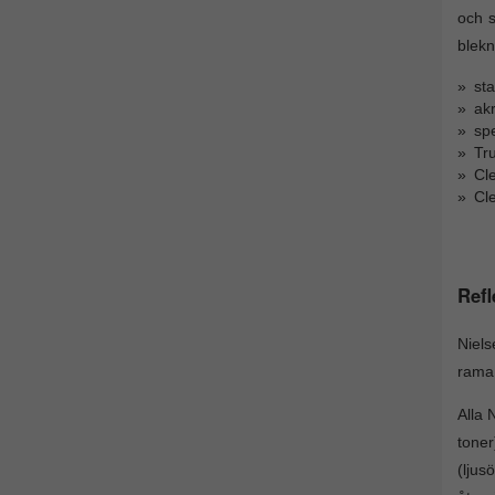
och s
blekn
sta
akr
sp
Tr
Cl
Cl
Refl
Niels
rama 
Alla 
tone
(ljus