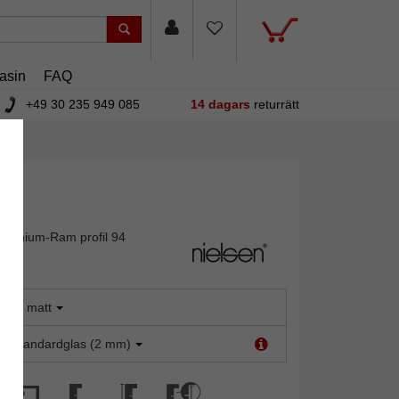
asin
FAQ
+49 30 235 949 085
14 dagars
returrätt
luminium-Ram profil 94
ilver matt
t:
Standardglas (2 mm)