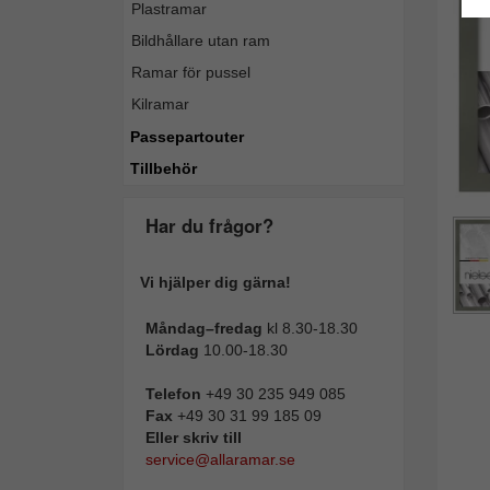
Plastramar
Bildhållare utan ram
Ramar för pussel
Kilramar
Passepartouter
Tillbehör
Har du frågor?
Vi hjälper dig gärna!
Måndag–fredag
kl 8.30-18.30
Lördag
10.00-18.30
Telefon
+49 30 235 949 085
Fax
+49 30 31 99 185 09
Eller skriv till
service@allaramar.se