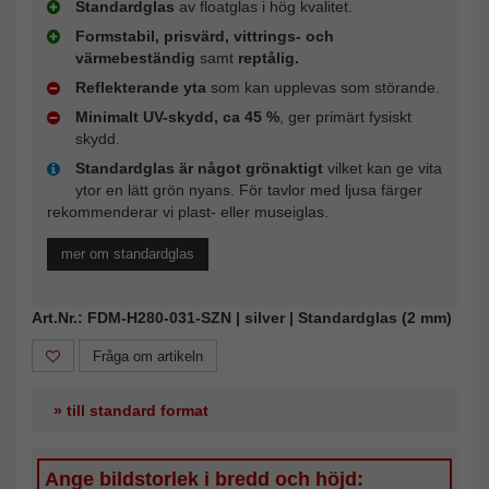
Standardglas
av floatglas i hög kvalitet.
Formstabil, prisvärd, vittrings- och
värmebeständig
samt
reptålig.
Reflekterande yta
som kan upplevas som störande.
Minimalt UV-skydd, ca 45 %
, ger primärt fysiskt
skydd.
Standardglas är något grönaktigt
vilket kan ge vita
ytor en lätt grön nyans. För tavlor med ljusa färger
rekommenderar vi plast- eller museiglas.
mer om standardglas
Art.Nr.: FDM-H280-031-SZN | silver | Standardglas (2 mm)
Fråga om artikeln
» till standard format
Ange bildstorlek i bredd och höjd: