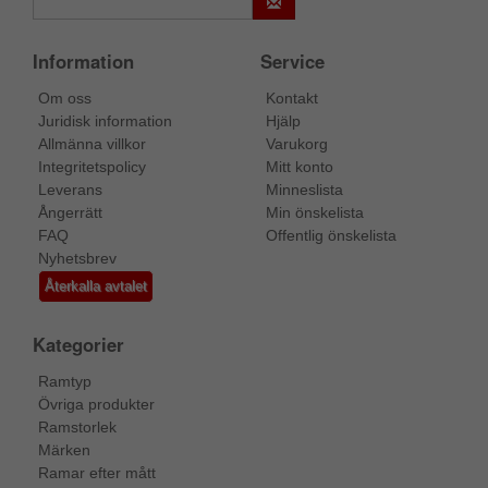
Information
Service
Om oss
Kontakt
Juridisk information
Hjälp
Allmänna villkor
Varukorg
Integritetspolicy
Mitt konto
Leverans
Minneslista
Ångerrätt
Min önskelista
FAQ
Offentlig önskelista
Nyhetsbrev
Återkalla avtalet
Kategorier
Ramtyp
Övriga produkter
Ramstorlek
Märken
Ramar efter mått