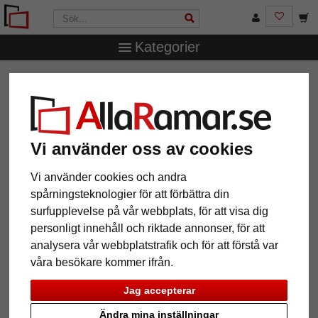
Kategorier
AllaRamar.se
Ramar efter mått
Aluminiumramar
Aluminiumram Mookane måttbeställd
Aluminiumram Mookane
måttbeställd
Vi använder oss av cookies
Vi använder cookies och andra
spårningsteknologier för att förbättra din
surfupplevelse på vår webbplats, för att visa dig
personligt innehåll och riktade annonser, för att
analysera vår webbplatstrafik och för att förstå var
våra besökare kommer ifrån.
Jag accepterar
Ändra mina inställningar
Tillbaka
Näst