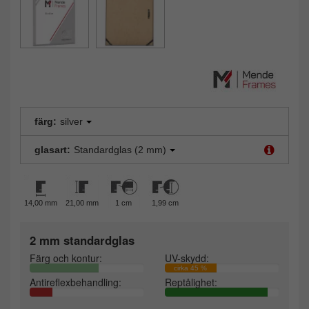
färg:
silver
glasart:
Standardglas (2 mm)
14,00 mm
21,00 mm
1 cm
1,99 cm
2 mm standardglas
Färg och kontur:
UV-skydd:
cirka 45 %
Antireflexbehandling:
Reptålighet: