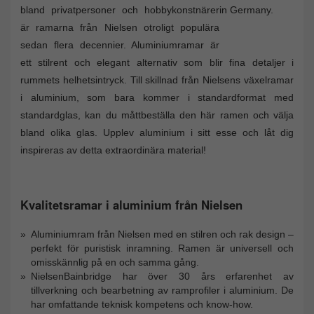
bland privatpersoner och hobbykonstnärer
är ramarna från Nielsen otroligt populära
sedan flera decennier. Aluminiumramar är
ett stilrent och elegant alternativ som blir fina detaljer i
rummets helhetsintryck. Till skillnad från Nielsens växelramar
i aluminium, som bara kommer i standardformat med
standardglas, kan du måttbeställa den här ramen och välja
bland olika glas. Upplev aluminium i sitt esse och låt dig
inspireras av detta extraordinära material!
Kvalitetsramar i aluminium från Nielsen
Aluminiumram från Nielsen med en stilren och rak design –
perfekt för puristisk inramning. Ramen är universell och
omisskännlig på en och samma gång.
NielsenBainbridge har över 30 års erfarenhet av
tillverkning och bearbetning av ramprofiler i aluminium. De
har omfattande teknisk kompetens och know-how.