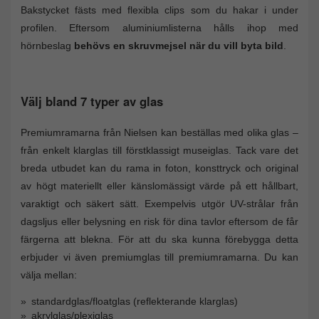
Bakstycket fästs med flexibla clips som du hakar i under
profilen. Eftersom aluminiumlisterna hålls ihop med
hörnbeslag
behövs en skruvmejsel när du vill byta bild
.
Välj bland 7 typer av glas
Premiumramarna från Nielsen kan beställas med olika glas –
från enkelt klarglas till förstklassigt museiglas. Tack vare det
breda utbudet kan du rama in foton, konsttryck och original
av högt materiellt eller känslomässigt värde på ett hållbart,
varaktigt och säkert sätt. Exempelvis utgör UV-strålar från
dagsljus eller belysning en risk för dina tavlor eftersom de får
färgerna att blekna. För att du ska kunna förebygga detta
erbjuder vi även premiumglas till premiumramarna. Du kan
välja mellan:
standardglas/floatglas (reflekterande klarglas)
akrylglas/plexiglas