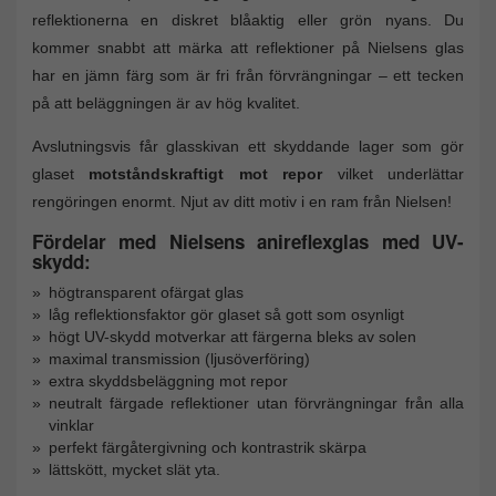
reflektionerna en diskret blåaktig eller grön nyans. Du
kommer snabbt att märka att reflektioner på Nielsens glas
har en jämn färg som är fri från förvrängningar – ett tecken
på att beläggningen är av hög kvalitet.
Avslutningsvis får glasskivan ett skyddande lager som gör
glaset
motståndskraftigt mot repor
vilket underlättar
rengöringen enormt. Njut av ditt motiv i en ram från Nielsen!
Fördelar med Nielsens anireflexglas med UV-
skydd:
högtransparent ofärgat glas
låg reflektionsfaktor gör glaset så gott som osynligt
högt UV-skydd motverkar att färgerna bleks av solen
maximal transmission (ljusöverföring)
extra skyddsbeläggning mot repor
neutralt färgade reflektioner utan förvrängningar från alla
vinklar
perfekt färgåtergivning och kontrastrik skärpa
lättskött, mycket slät yta.