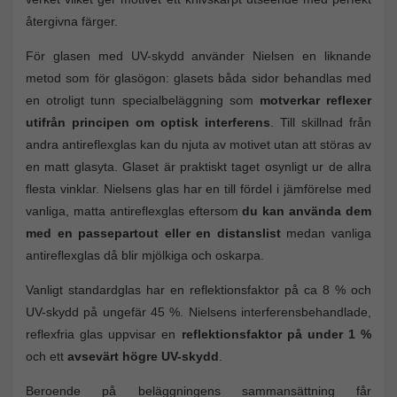
återgivna färger.
För glasen med UV-skydd använder Nielsen en liknande
metod som för glasögon: glasets båda sidor behandlas med
en otroligt tunn specialbeläggning som
motverkar reflexer
utifrån principen om optisk interferens
. Till skillnad från
andra antireflexglas kan du njuta av motivet utan att störas av
en matt glasyta. Glaset är praktiskt taget osynligt ur de allra
flesta vinklar. Nielsens glas har en till fördel i jämförelse med
vanliga, matta antireflexglas eftersom
du kan använda dem
med en passepartout eller en distanslist
medan vanliga
antireflexglas då blir mjölkiga och oskarpa.
Vanligt standardglas har en reflektionsfaktor på ca 8 % och
UV-skydd på ungefär 45 %. Nielsens interferensbehandlade,
reflexfria glas uppvisar en
reflektionsfaktor på under 1 %
och ett
avsevärt högre UV-skydd
.
Beroende på beläggningens sammansättning får