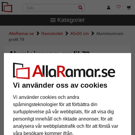
Kategorier
AllaRamar.se
Ramstorlek
40x50 cm
Aluminiumram
profil 79
Aluminiumram profil 79
Vi använder oss av cookies
Vi använder cookies och andra
spårningsteknologier för att förbättra din
surfupplevelse på vår webbplats, för att visa dig
personligt innehåll och riktade annonser, för att
analysera vår webbplatstrafik och för att förstå var
Tillbaka
Näst
våra besökare kommer ifrån.