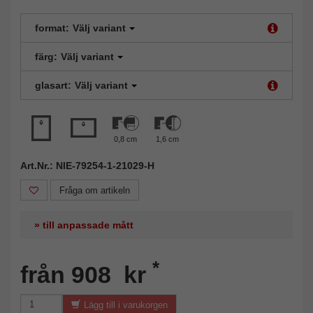
format:
Välj variant
färg:
Välj variant
glasart:
Välj variant
0,8 cm
1,6 cm
Art.Nr.: NIE-79254-1-21029-H
Fråga om artikeln
» till anpassade mått
*
från 908 kr
Lägg till i varukorgen