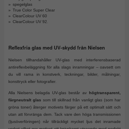
spegelglas
True Color Super Clear
ClearColour UV 60
ClearColour UV 92.
Reflexfria glas med UV-skydd från Nielsen
Nielsen tillhandahåller UV-glas med interferensbaserad
antireflexbeläggning för alla slags inramningar – oavsett om
du vill rama in konstverk, teckningar, bilder, målningar,
konsttryck eller fotografier.
Alla Nielsens belagda UV-glas består av
högtransparent,
färgneutralt glas
som till skillnad från vanligt glas (som har
gröna toner) återger motivets färger på ett optimalt sätt och
utan att förvränga dem. Tack vare den höga transmissionen
(ljusöverföringen) når tillräckligt mycket ljus det inramade
verket vilket ger motivet ett knivskarpt utseende med perfekt