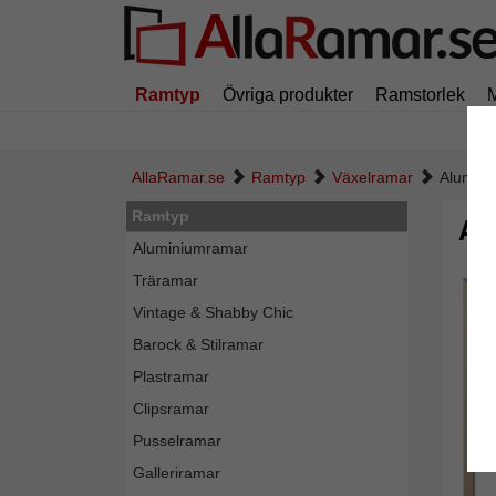
Ramtyp
Övriga produkter
Ramstorlek
AllaRamar.se
Ramtyp
Växelramar
Aluminiu
Ramtyp
Al
Aluminiumramar
Träramar
Vintage & Shabby Chic
Barock & Stilramar
Plastramar
Clipsramar
Pusselramar
Galleriramar
Tillba