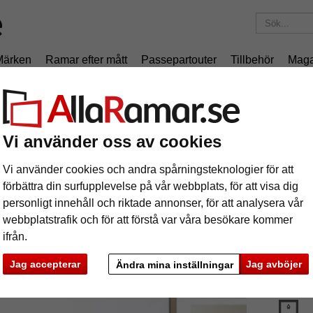
Märken
Ramar efter mått
Passepartouter
Tillbehör
Maga
195 kr
i leveranskostnad.
Oavsett hur mycket du beställer.
mram profil K - måttbeställd
Vi använder oss av cookies
uminiumram profil K - måttbeställd
Vi använder cookies och andra spårningsteknologier för att
förbättra din surfupplevelse på vår webbplats, för att visa dig
Aluminiumr
personligt innehåll och riktade annonser, för att analysera vår
webbplatstrafik och för att förstå var våra besökare kommer
ifrån.
färg:
V
Jag accepterar
Jag avböjer
Ändra mina inställningar
glasar
ka
Nästa