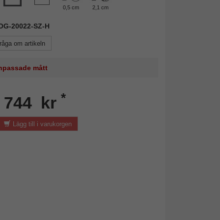
0,5 cm
2,1 cm
ROG-20022-SZ-H
råga om artikeln
 anpassade mått
*
n 744 kr
Lägg till i varukorgen