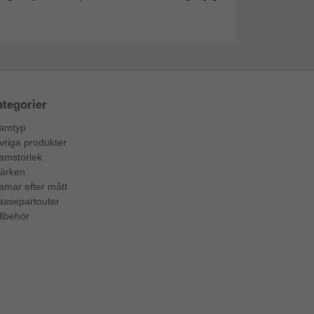
tegorier
amtyp
vriga produkter
amstorlek
ärken
amar efter mått
assepartouter
llbehör