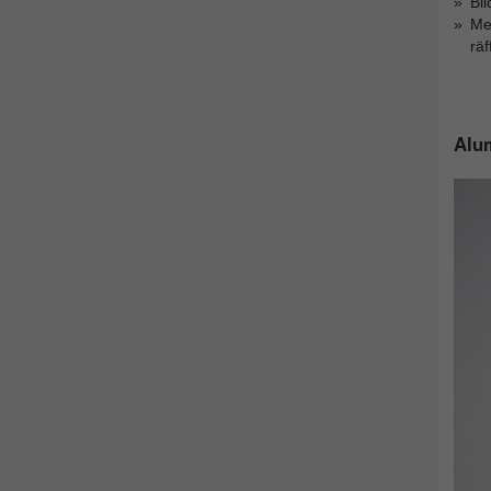
Bi
Men
rä
Alum