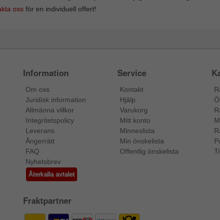
kta oss
för en individuell offert!
Information
Service
Ka
Om oss
Kontakt
R
Juridisk information
Hjälp
Ö
Allmänna villkor
Varukorg
R
Integritetspolicy
Mitt konto
M
Leverans
Minneslista
R
Ångerrätt
Min önskelista
P
FAQ
Offentlig önskelista
Ti
Nyhetsbrev
Återkalla avtalet
Fraktpartner