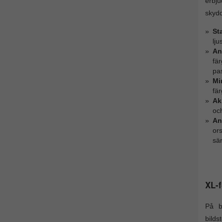
erbju
skydd
St
lju
An
fä
pas
Mi
fär
Ak
och
An
or
sär
XL-f
På b
bilds