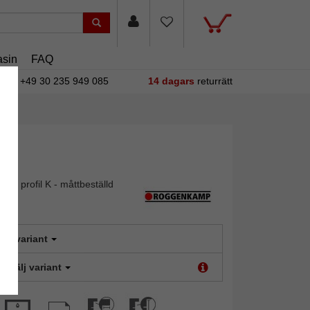
sin
FAQ
+49 30 235 949 085
14 dagars
returrätt
am profil K - måttbeställd
älj variant
t:
Välj variant