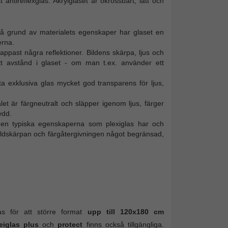
antireflexglas. Akrylglaset är okrossbart, lätt och
På grund av materialets egenskaper har glaset en
erna.
ppast några reflektioner. Bildens skärpa, ljus och
tt avstånd i glaset - om man t.ex. använder ett
tta exklusiva glas mycket god transparens för ljus,
let är färgneutralt och släpper igenom ljus, färger
ydd.
 den typiska egenskaperna som plexiglas har och
ildskärpan och färgåtergivningen något begränsad,
s för att större format
upp till 120x180 cm
iglas plus
och
protect
finns också tillgängliga.