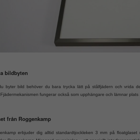
a bildbyten
u byter bild behöver du bara trycka lätt på stålfjädern och vrida de
 Fjädermekanismen fungerar också som upphängare och lämnar plats åt 
set från Roggenkamp
nkamp erbjuder dig alltid standardtjockleken 3 mm på floatglaset 