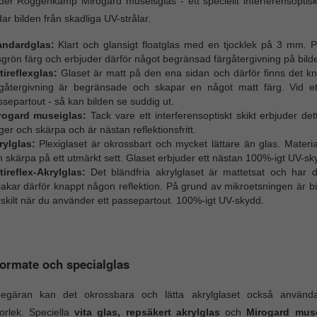
der Roggenkamp Mirogard museisglas - ett speciellt interferensoptiskt 
ar bilden från skadliga UV-strålar.
andardglas:
Klart och glansigt floatglas med en tjocklek på 3 mm. 
sgrön färg och erbjuder därför något begränsad färgåtergivning på bild
tireflexglas:
Glaset är matt på den ena sidan och därför finns det kna
rgåtergivning är begränsade och skapar en något matt färg. Vid e
separtout - så kan bilden se suddig ut.
rogard museiglas:
Tack vare ett interferensoptiskt skikt erbjuder de
ger och skärpa och är nästan reflektionsfritt.
rylglas:
Plexiglaset är okrossbart och mycket lättare än glas. Materia
 skärpa på ett utmärkt sett. Glaset erbjuder ett nästan 100%-igt UV-sk
tireflex-Akrylglas:
Det bländfria akrylglaset är mattetsat och har
sakar därför knappt någon reflektion. På grund av mikroetsningen är b
skilt när du använder ett passepartout. 100%-igt UV-skydd.
ormate och specialglas
egäran kan det okrossbara och lätta akrylglaset också använda
torlek. Speciella
vita glas, repsäkert akrylglas
och
Mirogard muse