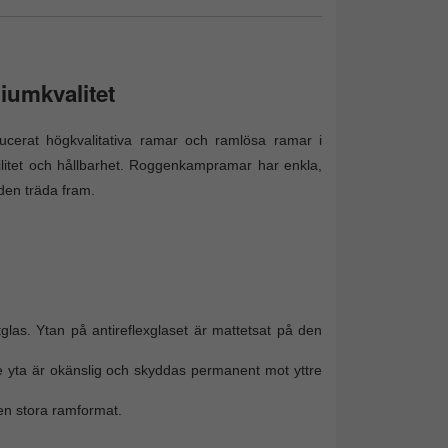
iumkvalitet
ucerat högkvalitativa ramar och ramlösa ramar i
bilitet och hållbarhet. Roggenkampramar har enkla,
lden träda fram.
s. Ytan på antireflexglaset är mattetsat på den
e yta är okänslig och skyddas permanent mot yttre
ven stora ramformat.