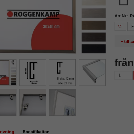
Art.Nr.: 
F
» till
frå
rivning
Specifikation