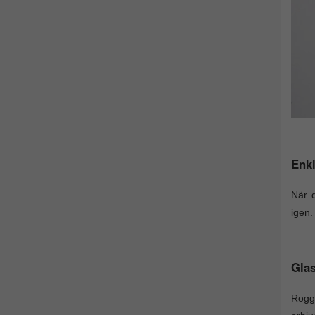
Enkl
När d
igen.
Gla
Rogge