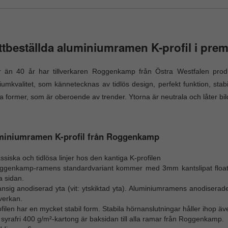
tbeställda aluminiumramen K-profil i prem
r än 40 år har tillverkaren Roggenkamp från Östra Westfalen prod
umkvalitet, som kännetecknas av tidlös design, perfekt funktion, sta
ga former, som är oberoende av trender. Ytorna är neutrala och låter bi
miniumramen K-profil från Roggenkamp
ssiska och tidlösa linjer hos den kantiga K-profilen
ggenkamp-ramens standardvariant kommer med 3mm kantslipat floatgla
a sidan.
ansig anodiserad yta (vit: ytskiktad yta). Aluminiumramens anodiserad
verkan.
filen har en mycket stabil form. Stabila hörnanslutningar håller ihop ä
syrafri 400 g/m²-kartong är baksidan till alla ramar från Roggenkamp.