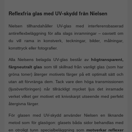
Reflexfria glas med UV-skydd från Nielsen
Nielsen tillhandahåller UV-glas med interferensbaserad
antireflexbeläggning för alla slags inramningar – oavsett om
du vill rama in konstverk, teckningar, bilder, målningar,
konsttryck eller fotografier.
Alla Nielsens belagda UV-glas består av
högtransparent,
färgneutralt glas
som till skillnad från vanligt glas (som har
gröna toner) återger motivets färger på ett optimalt sätt och
utan att förvränga dem. Tack vare den höga transmissionen
(ljusöverföringen) når tillräckligt mycket ljus det inramade
verket vilket ger motivet ett knivskarpt utseende med perfekt
återgivna färger.
För glasen med UV-skydd använder Nielsen en liknande
metod som för glasögon: glasets båda sidor behandlas med
en otroligt tunn specialbeläggning som
motverkar reflexer