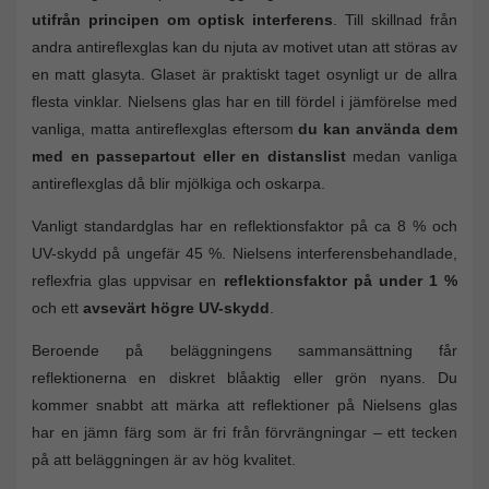
utifrån principen om optisk interferens
. Till skillnad från
andra antireflexglas kan du njuta av motivet utan att störas av
en matt glasyta. Glaset är praktiskt taget osynligt ur de allra
flesta vinklar. Nielsens glas har en till fördel i jämförelse med
vanliga, matta antireflexglas eftersom
du kan använda dem
med en passepartout eller en distanslist
medan vanliga
antireflexglas då blir mjölkiga och oskarpa.
Vanligt standardglas har en reflektionsfaktor på ca 8 % och
UV-skydd på ungefär 45 %. Nielsens interferensbehandlade,
reflexfria glas uppvisar en
reflektionsfaktor på under 1 %
och ett
avsevärt högre UV-skydd
.
Beroende på beläggningens sammansättning får
reflektionerna en diskret blåaktig eller grön nyans. Du
kommer snabbt att märka att reflektioner på Nielsens glas
har en jämn färg som är fri från förvrängningar – ett tecken
på att beläggningen är av hög kvalitet.