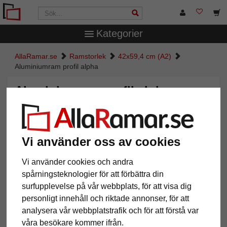
Kategorier
AllaRamar.se
Ramstorlek
42x59,4 cm (A2)
Aluminiumram profil alpha
Aluminiumram profil alpha
Vi använder oss av cookies
Vi använder cookies och andra
spårningsteknologier för att förbättra din
surfupplevelse på vår webbplats, för att visa dig
personligt innehåll och riktade annonser, för att
analysera vår webbplatstrafik och för att förstå var
Tillbaka
Näst
våra besökare kommer ifrån.