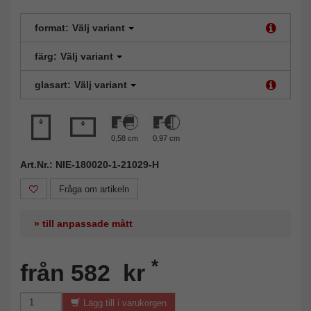
format:
Välj variant
färg:
Välj variant
glasart:
Välj variant
0,58 cm
0,97 cm
Art.Nr.: NIE-180020-1-21029-H
Fråga om artikeln
» till anpassade mått
*
från 582 kr
Lägg till i varukorgen