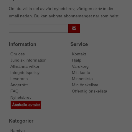
Om du vill ta del av vårt nyhetsbrev, vänligen skriv in din
email nedan. Du kan avbryta abonnemanget när som helst.
Information
Service
Om oss
Kontakt
Juridisk information
Hjälp
Allmänna villkor
Varukorg
Integritetspolicy
Mitt konto
Leverans
Minneslista
Ångerrätt
Min önskelista
FAQ
Offentlig önskelista
Nyhetsbrev
Återkalla avtalet
Kategorier
Ramtyp