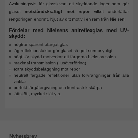
Avslutningsvis får glasskivan ett skyddande lager som gör
glaset
motståndskraftigt mot repor
vilket underlättar
rengöringen enormt. Njut av ditt motiv i en ram från Nielsen!
Fördelar med Nielsens anireflexglas med UV-
skydd:
högtransparent ofärgat glas
låg reflektionsfaktor gör glaset så gott som osynligt
högt UV-skydd motverkar att färgerna bleks av solen
maximal transmission (ljusöverföring)
extra skyddsbeläggning mot repor
neutralt färgade reflektioner utan förvrängningar från alla
vinklar
perfekt färgåtergivning och kontrastrik skärpa
lättskött, mycket slät yta.
Nyhetsbrev