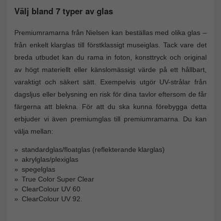
Välj bland 7 typer av glas
Premiumramarna från Nielsen kan beställas med olika glas –
från enkelt klarglas till förstklassigt museiglas. Tack vare det
breda utbudet kan du rama in foton, konsttryck och original
av högt materiellt eller känslomässigt värde på ett hållbart,
varaktigt och säkert sätt. Exempelvis utgör UV-strålar från
dagsljus eller belysning en risk för dina tavlor eftersom de får
färgerna att blekna. För att du ska kunna förebygga detta
erbjuder vi även premiumglas till premiumramarna. Du kan
välja mellan:
standardglas/floatglas (reflekterande klarglas)
akrylglas/plexiglas
spegelglas
True Color Super Clear
ClearColour UV 60
ClearColour UV 92.