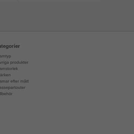
tegorier
amtyp
vriga produkter
amstorlek
ärken
amar efter mått
assepartouter
llbehör