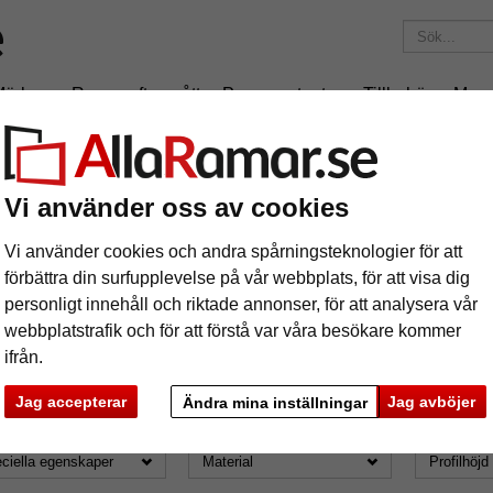
Märken
Ramar efter mått
Passepartouter
Tillbehör
Maga
195 kr
i leveranskostnad.
Oavsett hur mycket du beställer.
Filter: Format: 40x50
Vi använder oss av cookies
rock & Stilramar
Vi använder cookies och andra spårningsteknologier för att
förbättra din surfupplevelse på vår webbplats, för att visa dig
personligt innehåll och riktade annonser, för att analysera vår
webbplatstrafik och för att förstå var våra besökare kommer
ifrån.
ormat: 40x50
Jag accepterar
Jag avböjer
Ändra mina inställningar
mat
Märke
Färg
ciella egenskaper
Material
Profilhöjd