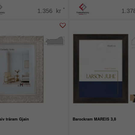
*
1.356 kr
1.37
iv träram Gjain
Barockram MAREIS 3,8