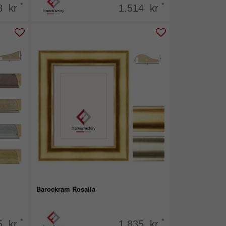
*
*
8 kr
1.514 kr
Barockram Rosalia
*
*
5 kr
1.835 kr