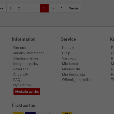
aka
1
2
3
4
5
6
7
Nästa
Information
Service
Ka
Om oss
Kontakt
R
Juridisk information
Hjälp
Ö
Allmänna villkor
Varukorg
R
Integritetspolicy
Mitt konto
M
Leverans
Minneslista
R
Ångerrätt
Min önskelista
P
FAQ
Offentlig önskelista
Ti
Nyhetsbrev
Återkalla avtalet
Fraktpartner