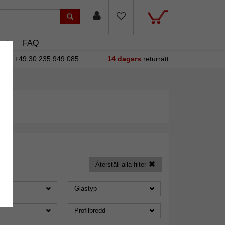
sin
FAQ
+49 30 235 949 085
14 dagars
returrätt
Återställ alla filter
Glastyp
Profilbredd