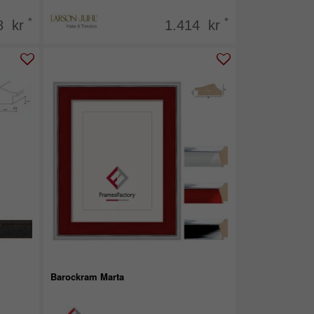
*
*
8 kr
1.414 kr
Barockram Marta