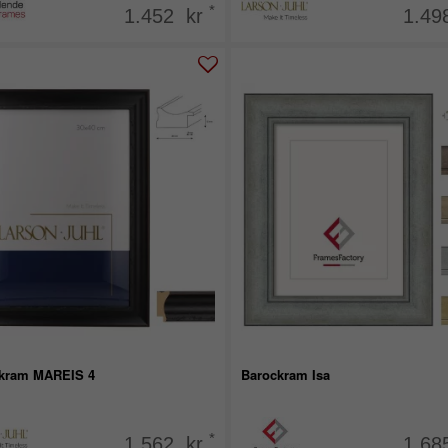
*
1.452 kr
1.49
kram MAREIS 4
Barockram Isa
*
1.562 kr
1.68