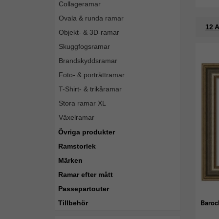
Collageramar
Ovala & runda ramar
12 A
Objekt- & 3D-ramar
Skuggfogsramar
Brandskyddsramar
Foto- & porträttramar
T-Shirt- & trikåramar
Stora ramar XL
Växelramar
Övriga produkter
Ramstorlek
Märken
Ramar efter mått
Passepartouter
Baroc
Tillbehör