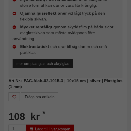
större format kan därför vara lite krånglig.
Ojämna ljusreflektioner
vid lågt tryck på den
flexibla skivan.
Mycket reptåligt
genom skyddsfilm på båda sidor
av glasskivan som måste avlägsnas före
användning.
Elektrostatiskt
och drar till sig damm och små
partiklar.
mer om plastglas och akrylglas
Art.Nr.: FAC-Alab-02-1015-3 | 10x15 cm | silver | Plastglas
(1 mm)
Fråga om artikeln
*
108 kr
Lägg till i varukorgen