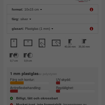
format:
10x15 cm
färg:
silver
glasart:
Plastglas (1 mm)
40,00 mm
35,00 mm
0,7 cm
0,9 cm
1 mm plastglas
av polystyren
Färg och kontur:
UV-skydd:
Antireflexbehandling:
Reptålighet:
Billigt, lätt och okrossbart
Mycket tunt, inte formstabilt
. Inramningen av