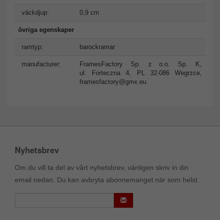
väckdjup:
0,9 cm
övriga egenskaper
ramtyp:
barockramar
manufacturer:
FramesFactory Sp. z o.o. Sp. K,
ul. Forteczna 4, PL 32-086 Wegrzce,
framesfactory@gmx.eu
Nyhetsbrev
Om du vill ta del av vårt nyhetsbrev, vänligen skriv in din
email nedan. Du kan avbryta abonnemanget när som helst.