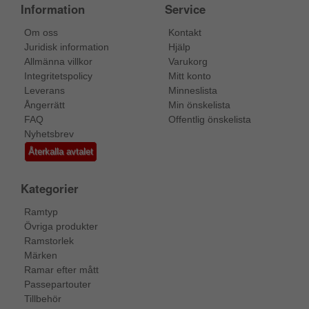
Information
Service
Om oss
Kontakt
Juridisk information
Hjälp
Allmänna villkor
Varukorg
Integritetspolicy
Mitt konto
Leverans
Minneslista
Ångerrätt
Min önskelista
FAQ
Offentlig önskelista
Nyhetsbrev
Återkalla avtalet
Kategorier
Ramtyp
Övriga produkter
Ramstorlek
Märken
Ramar efter mått
Passepartouter
Tillbehör