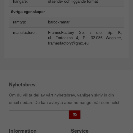
hängare:
stående- och liggande format
övriga egenskaper
ramtyp:
barockramar
manufacturer:
FramesFactory Sp. z o.o. Sp. K,
ul. Forteczna 4, PL 32-086 Wegrzce,
framesfactory@gmx.eu
Nyhetsbrev
Om du vill ta del av vårt nyhetsbrev, vänligen skriv in din
email nedan. Du kan avbryta abonnemanget när som helst.
Information
Service