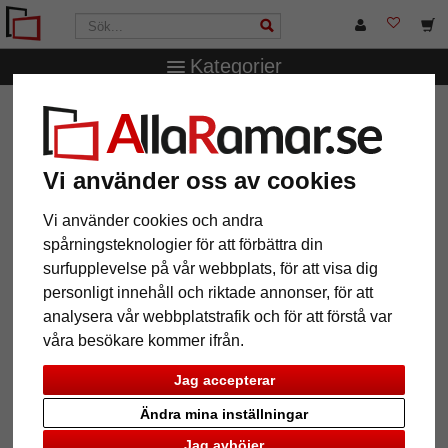
Kategorier
AllaRamar.se
Ramstorlek
50x50 cm
Barockram
Alessia
Barockram Alessia
Vi använder oss av cookies
Vi använder cookies och andra
spårningsteknologier för att förbättra din
surfupplevelse på vår webbplats, för att visa dig
personligt innehåll och riktade annonser, för att
analysera vår webbplatstrafik och för att förstå var
våra besökare kommer ifrån.
Jag accepterar
Ändra mina inställningar
Tillbaka
Näst
Jag avböjer