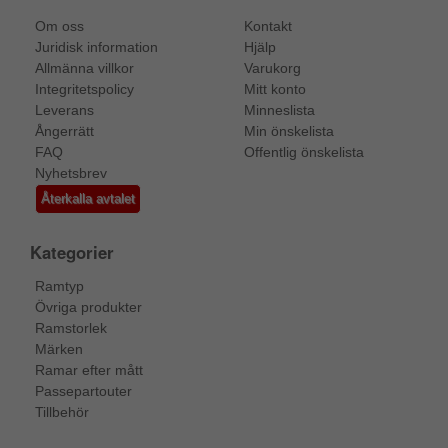
Om oss
Kontakt
Juridisk information
Hjälp
Allmänna villkor
Varukorg
Integritetspolicy
Mitt konto
Leverans
Minneslista
Ångerrätt
Min önskelista
FAQ
Offentlig önskelista
Nyhetsbrev
Återkalla avtalet
Kategorier
Ramtyp
Övriga produkter
Ramstorlek
Märken
Ramar efter mått
Passepartouter
Tillbehör