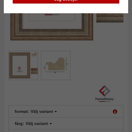
format:
Välj variant
färg:
Välj variant