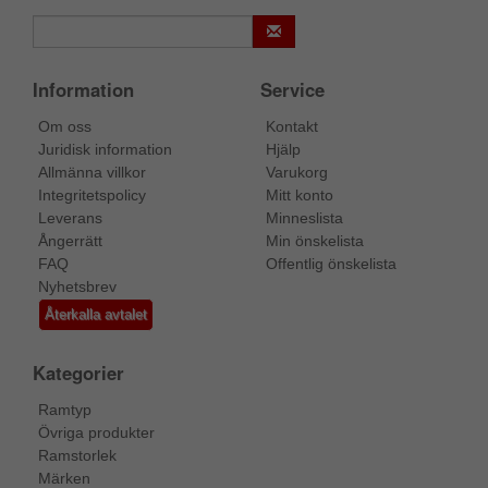
Information
Service
Om oss
Kontakt
Juridisk information
Hjälp
Allmänna villkor
Varukorg
Integritetspolicy
Mitt konto
Leverans
Minneslista
Ångerrätt
Min önskelista
FAQ
Offentlig önskelista
Nyhetsbrev
Återkalla avtalet
Kategorier
Ramtyp
Övriga produkter
Ramstorlek
Märken