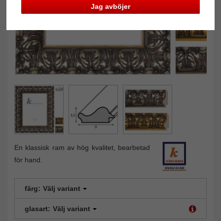
Jag avböjer
En klassisk ram av hög kvalitet, bearbetad
för hand.
färg:
Välj variant
glasart:
Välj variant