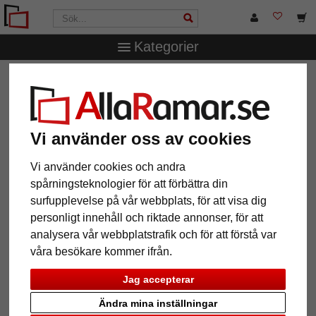
Kategorier
AllaRamar.se
Ramstorlek
Alla format
Barockram
Aragon efter mått
Barockram Aragon efter mått
Vi använder oss av cookies
Vi använder cookies och andra
spårningsteknologier för att förbättra din
surfupplevelse på vår webbplats, för att visa dig
personligt innehåll och riktade annonser, för att
analysera vår webbplatstrafik och för att förstå var
våra besökare kommer ifrån.
Jag accepterar
Tillbaka
Näst
Ändra mina inställningar