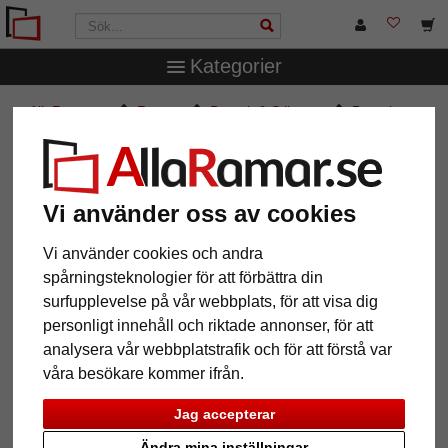
Kategorier
AllaRamar.se
Ramtyp
Barock & Stilramar
Barockram
Barakaldo efter mått
Barockram Barakaldo efter mått
Vi använder oss av cookies
Vi använder cookies och andra
spårningsteknologier för att förbättra din
surfupplevelse på vår webbplats, för att visa dig
personligt innehåll och riktade annonser, för att
analysera vår webbplatstrafik och för att förstå var
våra besökare kommer ifrån.
Jag accepterar
Tillbaka
Näst
Ändra mina inställningar