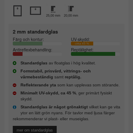
25,00 mm
20,00 mm
2 mm standardglas
Färg och kontur:
UV-skydd:
cirka 45 %
Antireflexbehandling:
Reptålighet:
Standardglas
av floatglas i hög kvalitet.
Formstabil, prisvärd, vittrings- och
värmebeständig
samt
reptålig.
Reflekterande yta
som kan upplevas som störande.
Minimalt UV-skydd, ca 45 %
, ger primärt fysiskt
skydd.
Standardglas är något grönaktigt
vilket kan ge vita
ytor en lätt grön nyans. För tavlor med ljusa färger
rekommenderar vi plast- eller museiglas.
mer om standardglas