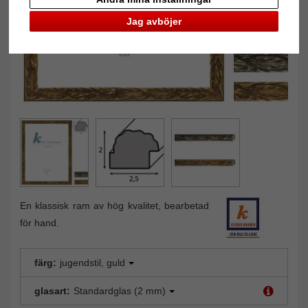
Jag avböjer
En klassisk ram av hög kvalitet, bearbetad
för hand.
färg:
jugendstil, guld
glasart:
Standardglas (2 mm)