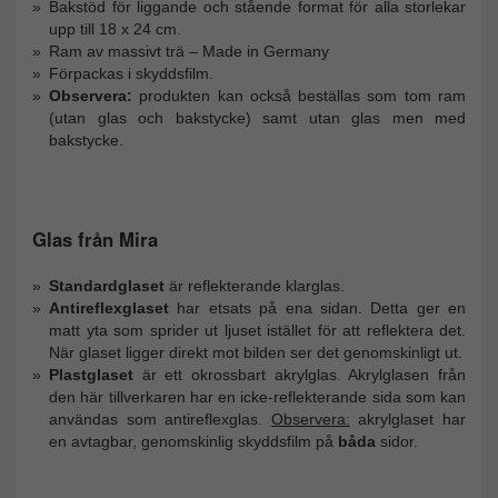
Bakstöd för liggande och stående format för alla storlekar
upp till 18 x 24 cm.
Ram av massivt trä – Made in Germany
Förpackas i skyddsfilm.
Observera:
produkten kan också beställas som tom ram
(utan glas och bakstycke) samt utan glas men med
bakstycke.
Glas från Mira
Standardglaset
är reflekterande klarglas.
Antireflexglaset
har etsats på ena sidan. Detta ger en
matt yta som sprider ut ljuset istället för att reflektera det.
När glaset ligger direkt mot bilden ser det genomskinligt ut.
Plastglaset
är ett okrossbart akrylglas. Akrylglasen från
den här tillverkaren har en icke-reflekterande sida som kan
användas som antireflexglas.
Observera:
akrylglaset har
en avtagbar, genomskinlig skyddsfilm på
båda
sidor.