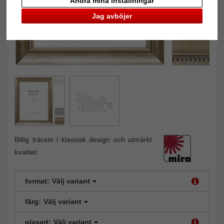
Ändra mina inställningar
Jag avböjer
Billig träram i klassisk design och utmärkt
kvalitet.
format:
Välj variant
färg:
Välj variant
glasart:
Välj variant