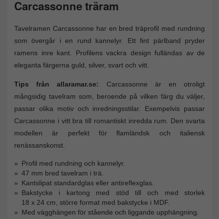
Carcassonne träram
Tavelramen Carcassonne har en bred träprofil med rundning
som övergår i en rund kannelyr. Ett fint pärlband pryder
ramens inre kant. Profilens vackra design fulländas av de
eleganta färgerna guld, silver, svart och vitt.
Tips från allaramar.se:
Carcassonne är en otroligt
mångsidig tavelram som, beroende på vilken färg du väljer,
passar olika motiv och inredningsstilar. Exempelvis passar
Carcassonne i vitt bra till romantiskt inredda rum. Den svarta
modellen är perfekt för flamländsk och italiensk
renässanskonst.
Profil med rundning och kannelyr.
47 mm bred tavelram i trä.
Kantslipat standardglas eller antireflexglas.
Bakstycke i kartong med stöd till och med storlek
18 x 24 cm, större format med bakstycke i MDF.
Med vägghängen för stående och liggande upphängning.