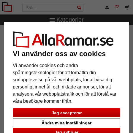
Kategorier
AllaRamar.se
Ramstorlek
20x30 cm
Barockram
Josephine
Barockram Josephine
Vi använder oss av cookies
Vi använder cookies och andra
spårningsteknologier för att förbättra din
surfupplevelse på vår webbplats, för att visa dig
personligt innehåll och riktade annonser, för att
analysera vår webbplatstrafik och för att förstå var
våra besökare kommer ifrån.
Jag accepterar
Ändra mina inställningar
Tillbaka
Näst
Jag avböjer