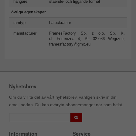
hängare:
stående- och liggande format
övriga egenskaper
ramtyp:
barockramar
manufacturer:
FramesFactory Sp. z o.o. Sp. K,
ul. Forteczna 4, PL 32-086 Wegrzce,
framesfactory@gmx.eu
Nyhetsbrev
Om du vill ta del av vårt nyhetsbrev, vänligen skriv in din
email nedan. Du kan avbryta abonnemanget när som helst.
Information
Service