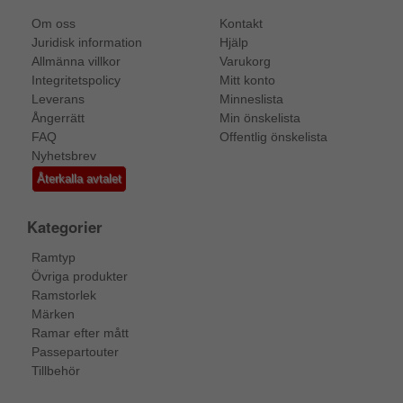
Om oss
Kontakt
Juridisk information
Hjälp
Allmänna villkor
Varukorg
Integritetspolicy
Mitt konto
Leverans
Minneslista
Ångerrätt
Min önskelista
FAQ
Offentlig önskelista
Nyhetsbrev
Återkalla avtalet
Kategorier
Ramtyp
Övriga produkter
Ramstorlek
Märken
Ramar efter mått
Passepartouter
Tillbehör