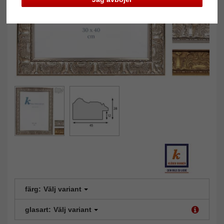
färg:
Välj variant
glasart:
Välj variant