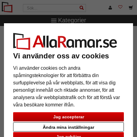
Kategorier
AllaRamar.se
Märken
Klüber
Barockram Luanco efter
mått
Barockram Luanco efter mått
Vi använder oss av cookies
Vi använder cookies och andra
spårningsteknologier för att förbättra din
surfupplevelse på vår webbplats, för att visa dig
personligt innehåll och riktade annonser, för att
analysera vår webbplatstrafik och för att förstå var
våra besökare kommer ifrån.
Jag accepterar
Ändra mina inställningar
Tillbaka
Näst
Jag avböjer