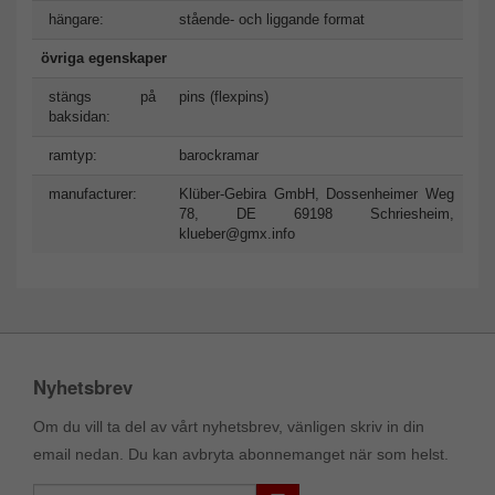
hängare:
stående- och liggande format
övriga egenskaper
stängs på
pins (flexpins)
baksidan:
ramtyp:
barockramar
manufacturer:
Klüber-Gebira GmbH, Dossenheimer Weg
78, DE 69198 Schriesheim,
klueber@gmx.info
Nyhetsbrev
Om du vill ta del av vårt nyhetsbrev, vänligen skriv in din
email nedan. Du kan avbryta abonnemanget när som helst.