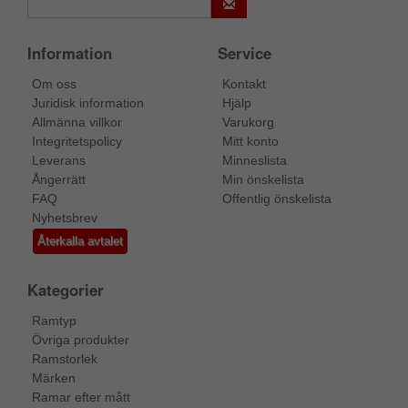
Information
Service
Om oss
Kontakt
Juridisk information
Hjälp
Allmänna villkor
Varukorg
Integritetspolicy
Mitt konto
Leverans
Minneslista
Ångerrätt
Min önskelista
FAQ
Offentlig önskelista
Nyhetsbrev
Återkalla avtalet
Kategorier
Ramtyp
Övriga produkter
Ramstorlek
Märken
Ramar efter mått