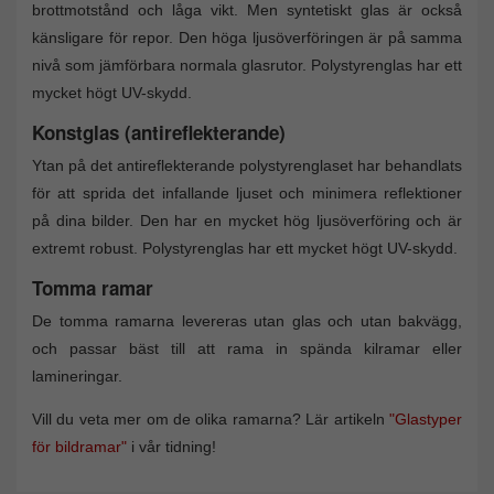
brottmotstånd och låga vikt. Men syntetiskt glas är också
känsligare för repor. Den höga ljusöverföringen är på samma
nivå som jämförbara normala glasrutor. Polystyrenglas har ett
mycket högt UV-skydd.
Konstglas (antireflekterande)
Ytan på det antireflekterande polystyrenglaset har behandlats
för att sprida det infallande ljuset och minimera reflektioner
på dina bilder. Den har en mycket hög ljusöverföring och är
extremt robust. Polystyrenglas har ett mycket högt UV-skydd.
Tomma ramar
De tomma ramarna levereras utan glas och utan bakvägg,
och passar bäst till att rama in spända kilramar eller
lamineringar.
Vill du veta mer om de olika ramarna? Lär artikeln
"Glastyper
för bildramar"
i vår tidning!