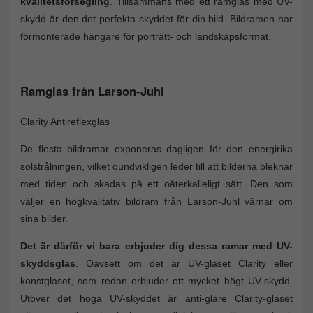
kvalitetsförsegling
. Tillsammans med ett ramglas med UV-
skydd är den det perfekta skyddet för din bild. Bildramen har
förmonterade hängare för porträtt- och landskapsformat.
Ramglas från Larson-Juhl
Clarity Antireflexglas
De flesta bildramar exponeras dagligen för den energirika
solstrålningen, vilket oundvikligen leder till att bilderna bleknar
med tiden och skadas på ett oåterkalleligt sätt. Den som
väljer en högkvalitativ bildram från Larson-Juhl värnar om
sina bilder.
Det är därför vi bara erbjuder dig dessa ramar med UV-
skyddsglas
. Oavsett om det är UV-glaset Clarity eller
konstglaset, som redan erbjuder ett mycket högt UV-skydd.
Utöver det höga UV-skyddet är anti-glare Clarity-glaset