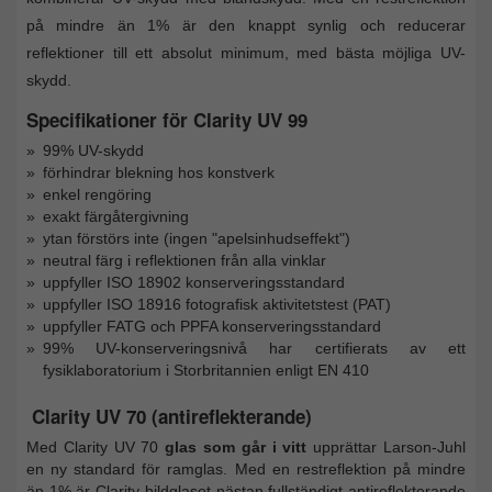
på mindre än 1% är den knappt synlig och reducerar
reflektioner till ett absolut minimum, med bästa möjliga UV-
skydd.
Specifikationer för Clarity UV 99
99% UV-skydd
förhindrar blekning hos konstverk
enkel rengöring
exakt färgåtergivning
ytan förstörs inte (ingen "apelsinhudseffekt")
neutral färg i reflektionen från alla vinklar
uppfyller ISO 18902 konserveringsstandard
uppfyller ISO 18916 fotografisk aktivitetstest (PAT)
uppfyller FATG och PPFA konserveringsstandard
99% UV-konserveringsnivå har certifierats av ett
fysiklaboratorium i Storbritannien enligt EN 410
Clarity UV 70 (antireflekterande)
Med Clarity UV 70
glas som går i vitt
upprättar Larson-Juhl
en ny standard för ramglas. Med en restreflektion på mindre
än 1% är Clarity-bildglaset nästan fullständigt antireflekterande