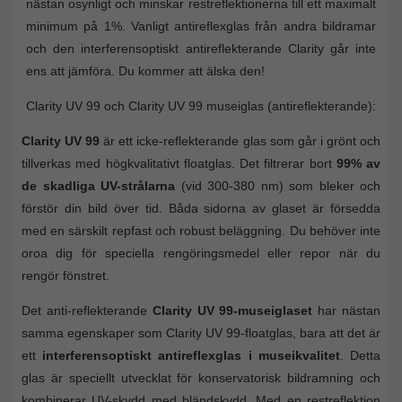
nästan osynligt och minskar restreflektionerna till ett maximalt
minimum på 1%. Vanligt antireflexglas från andra bildramar
och den interferensoptiskt antireflekterande Clarity går inte
ens att jämföra. Du kommer att älska den!
Clarity UV 99 och Clarity UV 99 museiglas (antireflekterande):
Clarity UV 99
är ett icke-reflekterande glas som går i grönt och
tillverkas med högkvalitativt floatglas. Det filtrerar bort
99% av
de skadliga UV-strålarna
(vid 300-380 nm) som bleker och
förstör din bild över tid. Båda sidorna av glaset är försedda
med en särskilt repfast och robust beläggning. Du behöver inte
oroa dig för speciella rengöringsmedel eller repor när du
rengör fönstret.
Det anti-reflekterande
Clarity UV 99-museiglaset
har nästan
samma egenskaper som Clarity UV 99-floatglas, bara att det är
ett
interferensoptiskt antireflexglas i museikvalitet
. Detta
glas är speciellt utvecklat för konservatorisk bildramning och
kombinerar UV-skydd med bländskydd. Med en restreflektion