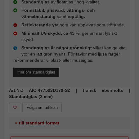
Standardglas
av floatglas i hög kvalitet.
Formstabil, prisvärd, vittrings- och
värmebeständig
samt
reptålig.
Reflekterande yta
som kan upplevas som störande.
Minimalt UV-skydd, ca 45 %
, ger primärt fysiskt
skydd.
Standardglas är något grönaktigt
vilket kan ge vita
ytor en lätt grön nyans. För tavlor med ljusa färger
rekommenderar vi plast- eller museiglas.
mer om standardglas
Art.Nr.: AIC-477593D170-SZ | fransk ebenholts |
Standardglas (2 mm)
Fråga om artikeln
» till standard format