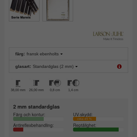
färg:
fransk ebenholts
glasart:
Standardglas (2 mm)
38,00 mm
26,00 mm
0,8 cm
1,4 cm
2 mm standardglas
Färg och kontur:
UV-skydd:
cirka 45 %
Antireflexbehandling:
Reptålighet: