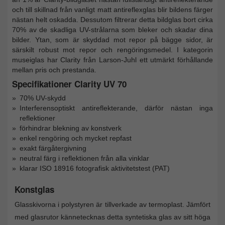
och till skillnad från vanligt matt antireflexglas blir bildens färger
nästan helt oskadda. Dessutom filtrerar detta bildglas bort cirka
70% av de skadliga UV-strålarna som bleker och skadar dina
bilder. Ytan, som är skyddad mot repor på bägge sidor, är
särskilt robust mot repor och rengöringsmedel. I kategorin
museiglas har Clarity från Larson-Juhl ett utmärkt förhållande
mellan pris och prestanda.
Specifikationer Clarity UV 70
70% UV-skydd
Interferensoptiskt antireflekterande, därför nästan inga
reflektioner
förhindrar blekning av konstverk
enkel rengöring och mycket repfast
exakt färgåtergivning
neutral färg i reflektionen från alla vinklar
klarar ISO 18916 fotografisk aktivitetstest (PAT)
Konstglas
Glasskivorna i polystyren är tillverkade av termoplast. Jämfört
med glasrutor kännetecknas detta syntetiska glas av sitt höga