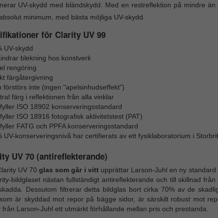
nerar UV-skydd med bländskydd. Med en restreflektion på mindre än 1
tt absolut minimum, med bästa möjliga UV-skydd.
fikationer för Clarity UV 99
 UV-skydd
hindrar blekning hos konstverk
el rengöring
kt färgåtergivning
 förstörs inte (ingen "apelsinhudseffekt")
ral färg i reflektionen från alla vinklar
fyller ISO 18902 konserveringsstandard
yller ISO 18916 fotografisk aktivitetstest (PAT)
fyller FATG och PPFA konserveringsstandard
 UV-konserveringsnivå har certifierats av ett fysiklaboratorium i Storbr
ity UV 70 (antireflekterande)
larity UV 70
glas som går i vitt
upprättar Larson-Juhl en ny standard 
rity-bildglaset nästan fullständigt antireflekterande och till skillnad frå
skadda. Dessutom filtrerar detta bildglas bort cirka 70% av de skadl
 som är skyddad mot repor på bägge sidor, är särskilt robust mot rep
y från Larson-Juhl ett utmärkt förhållande mellan pris och prestanda.