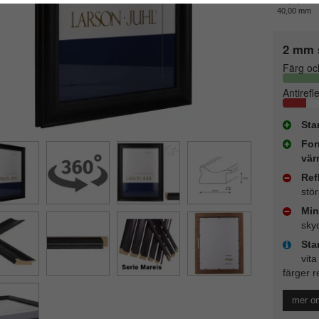
40,00 mm
2 mm 
Färg oc
Antirefl
Sta
For
vär
Ref
stö
Min
sky
Sta
vita
färger r
mer o