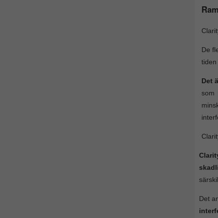
Ram
Clari
De fl
tiden
Det 
som r
mins
inter
Clari
Clari
skadl
särski
Det an
inter