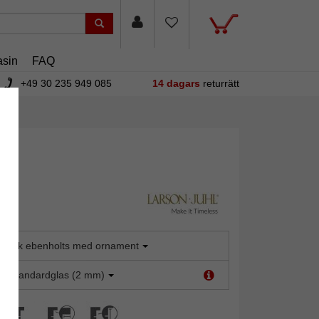
sin
FAQ
+49 30 235 949 085
14 dagars
returrätt
ransk ebenholts med ornament
t:
Standardglas (2 mm)