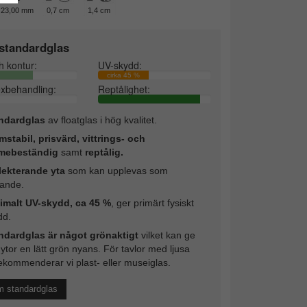
23,00 mm
0,7 cm
1,4 cm
standardglas
h kontur:
UV-skydd:
cirka 45 %
exbehandling:
Reptålighet:
ndardglas
av floatglas i hög kvalitet.
mstabil, prisvärd, vittrings- och
mebeständig
samt
reptålig.
lekterande yta
som kan upplevas som
rande.
imalt UV-skydd, ca 45 %
, ger primärt fysiskt
dd.
ndardglas är något grönaktigt
vilket kan ge
 ytor en lätt grön nyans. För tavlor med ljusa
ekommenderar vi plast- eller museiglas.
m standardglas