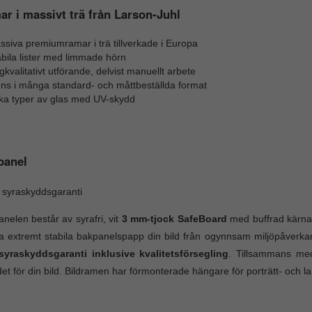
r i massivt trä från Larson-Juhl
siva premiumramar i trä tillverkade i Europa
bila lister med limmade hörn
kvalitativt utförande, delvist manuellt arbete
nns i många standard- och måttbeställda format
ika typer av glas med UV-skydd
panel
 syraskyddsgaranti
nelen består av syrafri, vit
3 mm-tjock SafeBoard
med buffrad kärna.
 extremt stabila bakpanelspapp din bild från ogynnsam miljöpåverk
 syraskyddsgaranti inklusive kvalitetsförsegling
. Tillsammans me
et för din bild. Bildramen har förmonterade hängare för porträtt- och 