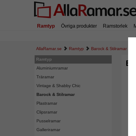
Ramtyp
Övriga produkter
Ramstorlek
AllaRamar.se
Ramtyp
Barock & Stilramar
Ramtyp
Ba
Aluminiumramar
Träramar
Vintage & Shabby Chic
Barock & Stilramar
Plastramar
Clipsramar
Pusselramar
Galleriramar
Tillba