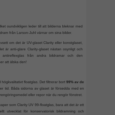
ket oundvikligen leder till att bilderna bleknar med
ildram från Larson-Juhl värnar om sina bilder.
vsett om det är UV-glaset Clarity eller konstglaset,
 är anti-glare Clarity-glaset nästan osynligt och
t antireflexglas från andra bildramar och den
er att älska den!
högkvalitativt floatglas. Det filtrerar bort
99% av de
er tid. Båda sidorna av glaset är försedda med en
 rengöringsmedel eller repor när du rengör fönstret.
r som Clarity UV 99-floatglas, bara att det är ett
ellt utvecklat för konservatorisk bildramning och