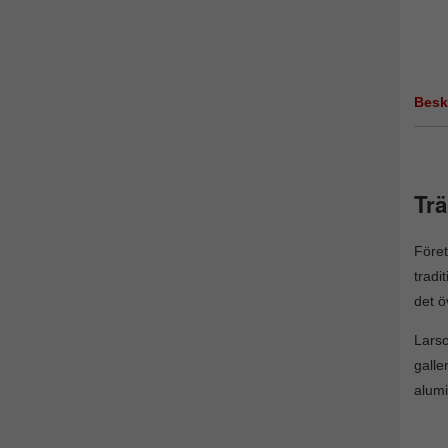
Besk
Trä
Före
tradi
det ö
Larso
galle
alumi