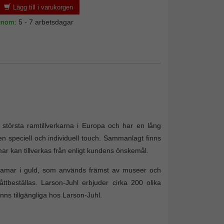
Lägg till i varukorgen
 inom:
5 - 7 arbetsdagar
törsta ramtillverkarna i Europa och har en lång
en speciell och individuell touch. Sammanlagt finns
mar kan tillverkas från enligt kundens önskemål.
toramar i guld, som används främst av museer och
åttbeställas. Larson-Juhl erbjuder cirka 200 olika
nns tillgängliga hos Larson-Juhl.