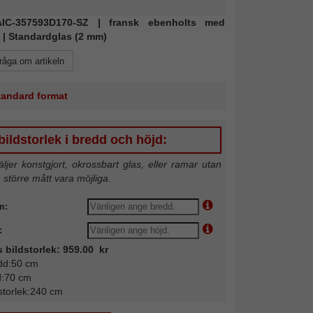
 AIC-357593D170-SZ | fransk ebenholts med
 | Standardglas (2 mm)
råga om artikeln
standard format
ildstorlek i bredd och höjd:
jer konstgjort, okrossbart glas, eller ramar utan
n större mått vara möjliga.
m:
:
s bildstorlek: 959.00 kr
dd:50 cm
d:70 cm
storlek:240 cm