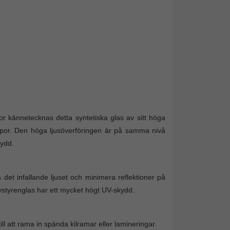
tor kännetecknas detta syntetiska glas av sitt höga
repor. Den höga ljusöverföringen är på samma nivå
kydd.
 det infallande ljuset och minimera reflektioner på
lystyrenglas har ett mycket högt UV-skydd.
 att rama in spända kilramar eller lamineringar.