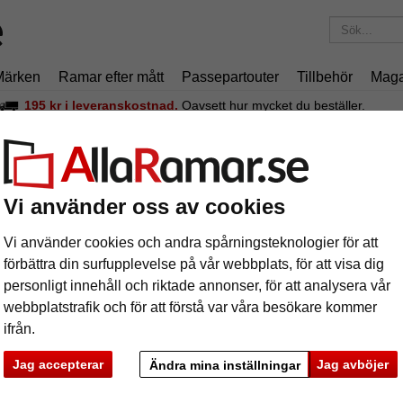
Märken
Ramar efter mått
Passepartouter
Tillbehör
Maga
195 kr
i leveranskostnad.
Oavsett hur mycket du beställer.
Barockram MAREIS 4 - måttbeställd
rockram MAREIS 4 - måttbeställd
Vi använder oss av cookies
Vi använder cookies och andra spårningsteknologier för att
förbättra din surfupplevelse på vår webbplats, för att visa dig
personligt innehåll och riktade annonser, för att analysera vår
webbplatstrafik och för att förstå var våra besökare kommer
färg:
f
ifrån.
glasar
Jag accepterar
Jag avböjer
Ändra mina inställningar
ka
Nästa