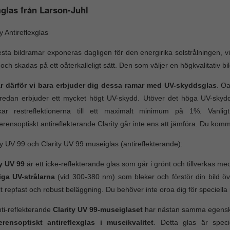
glas från Larson-Juhl
ty Antireflexglas
esta bildramar exponeras dagligen för den energirika solstrålningen, vil
 och skadas på ett oåterkalleligt sätt. Den som väljer en högkvalitativ b
är därför vi bara erbjuder dig dessa ramar med UV-skyddsglas
. Oa
edan erbjuder ett mycket högt UV-skydd. Utöver det höga UV-skyddet
kar restreflektionerna till ett maximalt minimum på 1%. Vanlig
ferensoptiskt antireflekterande Clarity går inte ens att jämföra. Du komm
ty UV 99 och Clarity UV 99 museiglas (antireflekterande):
ty UV 99
är ett icke-reflekterande glas som går i grönt och tillverkas med 
iga UV-strålarna
(vid 300-380 nm) som bleker och förstör din bild öv
lt repfast och robust beläggning. Du behöver inte oroa dig för speciella
ti-reflekterande
Clarity UV 99-museiglaset
har nästan samma egenskape
ferensoptiskt antireflexglas i museikvalitet
. Detta glas är speci