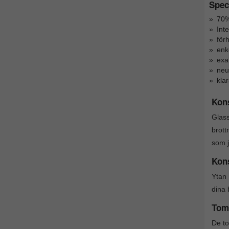
Speci
70%
Inte
för
enk
exa
neut
klar
Kon
Glass
brott
som j
Kons
Ytan 
dina 
Tom
De to