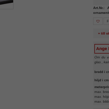
Art.Nr.:
ornament
F
» till 
Ange b
Om du väl
glas , ka
bredd i c
höjd i cm
meterpri
max. bre
max. höj
max. bild