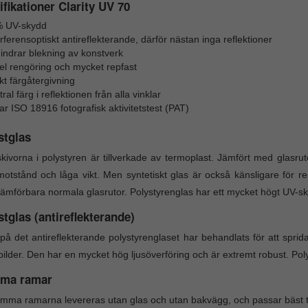
fikationer Clarity UV 70
 UV-skydd
rferensoptiskt antireflekterande, därför nästan inga reflektioner
hindrar blekning av konstverk
el rengöring och mycket repfast
kt färgåtergivning
ral färg i reflektionen från alla vinklar
ar ISO 18916 fotografisk aktivitetstest (PAT)
stglas
kivorna i polystyren är tillverkade av termoplast. Jämfört med glasru
motstånd och låga vikt. Men syntetiskt glas är också känsligare för 
ämförbara normala glasrutor. Polystyrenglas har ett mycket högt UV-s
tglas (antireflekterande)
på det antireflekterande polystyrenglaset har behandlats för att sprida
bilder. Den har en mycket hög ljusöverföring och är extremt robust. Po
ma ramar
mma ramarna levereras utan glas och utan bakvägg, och passar bäst till