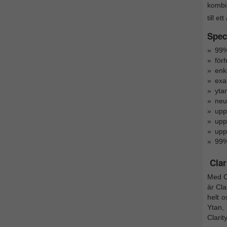
kombi
till e
Speci
99%
för
enk
exa
ytan
neut
upp
uppf
upp
99%
Clar
Med C
är Cla
helt o
Ytan,
Clarit