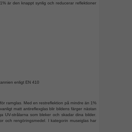
% är den knappt synlig och reducerar reflektioner
itannien enligt EN 410
för ramglas. Med en restreflektion på mindre än 1%
n vanligt matt antireflexglas blir bildens färger nästan
iga UV-strålarna som bleker och skadar dina bilder.
or och rengöringsmedel. I kategorin museiglas har