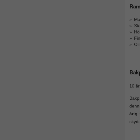
Rama
Mas
Sta
Hög
Fi
Ol
Bak
10 år
Bakpa
denna
årig
skydd