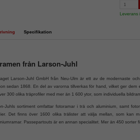
Leverans
rivning
Specifikation
ramen från Larson-Juhl
taget Larson-Juhl GmbH från Neu-Ulm är ett av de modernaste och s
tion sedan 1868. En del av varorna tillverkas för hand, vilket ger dem 
ver 300 olika träprofiler med mer än 1 600 ytor, som individuella bildra
n-Juhls sortiment omfattar fotoramar i trä och aluminium, samt fo
rier. Det finns över 1600 olika trälister att välja mellan, som kan m
niumramar. Passepartouts är en annan specialitet. Mer än 450 sorter fi