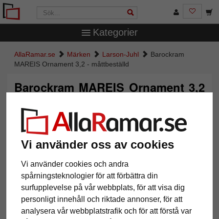
Kategorier
AllaRamar.se
Märken
Larson-Juhl
Barockram
MAREIS Ornament 3,2 - måttbeställd
Barockram MAREIS Ornament 3,2
- måttbeställd
Vi använder oss av cookies
Vi använder cookies och andra
spårningsteknologier för att förbättra din
surfupplevelse på vår webbplats, för att visa dig
personligt innehåll och riktade annonser, för att
analysera vår webbplatstrafik och för att förstå var
Tillbaka
Näst