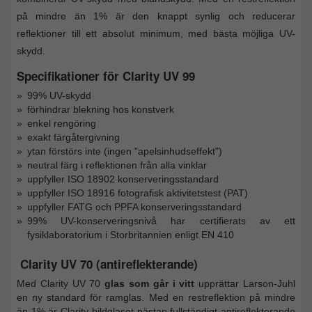
på mindre än 1% är den knappt synlig och reducerar
reflektioner till ett absolut minimum, med bästa möjliga UV-
skydd.
Specifikationer för Clarity UV 99
99% UV-skydd
förhindrar blekning hos konstverk
enkel rengöring
exakt färgåtergivning
ytan förstörs inte (ingen "apelsinhudseffekt")
neutral färg i reflektionen från alla vinklar
uppfyller ISO 18902 konserveringsstandard
uppfyller ISO 18916 fotografisk aktivitetstest (PAT)
uppfyller FATG och PPFA konserveringsstandard
99% UV-konserveringsnivå har certifierats av ett
fysiklaboratorium i Storbritannien enligt EN 410
Clarity UV 70 (antireflekterande)
Med Clarity UV 70
glas som går i vitt
upprättar Larson-Juhl
en ny standard för ramglas. Med en restreflektion på mindre
än 1% är Clarity-bildglaset nästan fullständigt antireflekterande