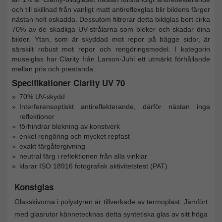
och till skillnad från vanligt matt antireflexglas blir bildens färger
nästan helt oskadda. Dessutom filtrerar detta bildglas bort cirka
70% av de skadliga UV-strålarna som bleker och skadar dina
bilder. Ytan, som är skyddad mot repor på bägge sidor, är
särskilt robust mot repor och rengöringsmedel. I kategorin
museiglas har Clarity från Larson-Juhl ett utmärkt förhållande
mellan pris och prestanda.
Specifikationer Clarity UV 70
70% UV-skydd
Interferensoptiskt antireflekterande, därför nästan inga
reflektioner
förhindrar blekning av konstverk
enkel rengöring och mycket repfast
exakt färgåtergivning
neutral färg i reflektionen från alla vinklar
klarar ISO 18916 fotografisk aktivitetstest (PAT)
Konstglas
Glasskivorna i polystyren är tillverkade av termoplast. Jämfört
med glasrutor kännetecknas detta syntetiska glas av sitt höga