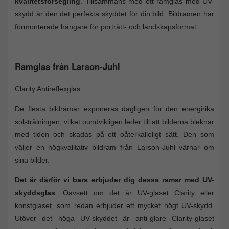
kvalitetsförsegling
. Tillsammans med ett ramglas med UV-
skydd är den det perfekta skyddet för din bild. Bildramen har
förmonterade hängare för porträtt- och landskapsformat.
Ramglas från Larson-Juhl
Clarity Antireflexglas
De flesta bildramar exponeras dagligen för den energirika
solstrålningen, vilket oundvikligen leder till att bilderna bleknar
med tiden och skadas på ett oåterkalleligt sätt. Den som
väljer en högkvalitativ bildram från Larson-Juhl värnar om
sina bilder.
Det är därför vi bara erbjuder dig dessa ramar med UV-
skyddsglas
. Oavsett om det är UV-glaset Clarity eller
konstglaset, som redan erbjuder ett mycket högt UV-skydd.
Utöver det höga UV-skyddet är anti-glare Clarity-glaset