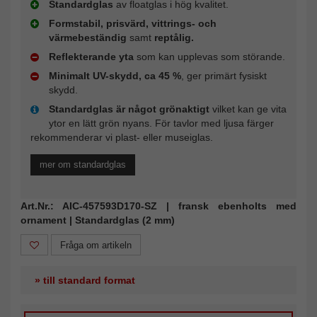
Standardglas
av floatglas i hög kvalitet.
Formstabil, prisvärd, vittrings- och
värmebeständig
samt
reptålig.
Reflekterande yta
som kan upplevas som störande.
Minimalt UV-skydd, ca 45 %
, ger primärt fysiskt
skydd.
Standardglas är något grönaktigt
vilket kan ge vita
ytor en lätt grön nyans. För tavlor med ljusa färger
rekommenderar vi plast- eller museiglas.
mer om standardglas
Art.Nr.: AIC-457593D170-SZ | fransk ebenholts med
ornament | Standardglas (2 mm)
Fråga om artikeln
» till standard format