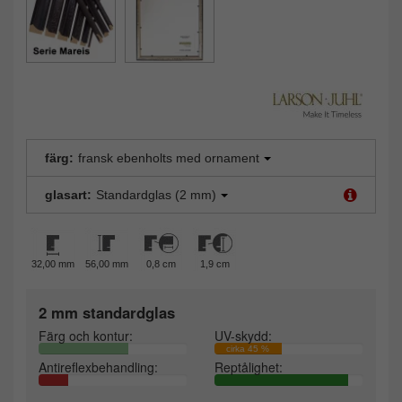
färg:
fransk ebenholts med ornament
glasart:
Standardglas (2 mm)
32,00 mm
56,00 mm
0,8 cm
1,9 cm
2 mm standardglas
Färg och kontur:
UV-skydd:
cirka 45 %
Antireflexbehandling:
Reptålighet: