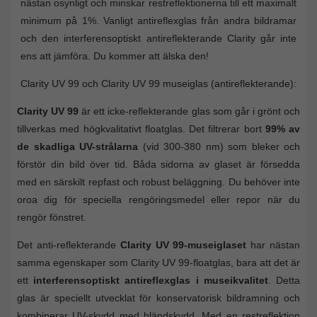
nästan osynligt och minskar restreflektionerna till ett maximalt
minimum på 1%. Vanligt antireflexglas från andra bildramar
och den interferensoptiskt antireflekterande Clarity går inte
ens att jämföra. Du kommer att älska den!
Clarity UV 99 och Clarity UV 99 museiglas (antireflekterande):
Clarity UV 99
är ett icke-reflekterande glas som går i grönt och
tillverkas med högkvalitativt floatglas. Det filtrerar bort
99% av
de skadliga UV-strålarna
(vid 300-380 nm) som bleker och
förstör din bild över tid. Båda sidorna av glaset är försedda
med en särskilt repfast och robust beläggning. Du behöver inte
oroa dig för speciella rengöringsmedel eller repor när du
rengör fönstret.
Det anti-reflekterande
Clarity UV 99-museiglaset
har nästan
samma egenskaper som Clarity UV 99-floatglas, bara att det är
ett
interferensoptiskt antireflexglas i museikvalitet
. Detta
glas är speciellt utvecklat för konservatorisk bildramning och
kombinerar UV-skydd med bländskydd. Med en restreflektion