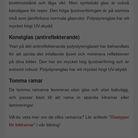
brottmotstånd och låga vikt. Men syntetiskt glas är också
känsligare för repor. Den höga ljusöverföringen är på samma
nivå som jämförbara normala glasrutor. Polystyrenglas har ett
mycket högt UV-skydd.
Konstglas (antireflekterande)
Ytan på det antireflekterande polystyrenglaset har behandlats
för att sprida det infallande ljuset och minimera reflektioner
på dina bilder. Den har en mycket hög ljusöverföring och är
extremt robust. Polystyrenglas har ett mycket högt UV-skydd.
Tomma ramar
De tomma ramarna levereras utan glas och utan bakvägg,
och passar bäst till att rama in spända kilramar eller
lamineringar.
Vill du veta mer om de olika ramarna? Lär artikeln
"Glastyper
för bildramar"
i vår tidning!