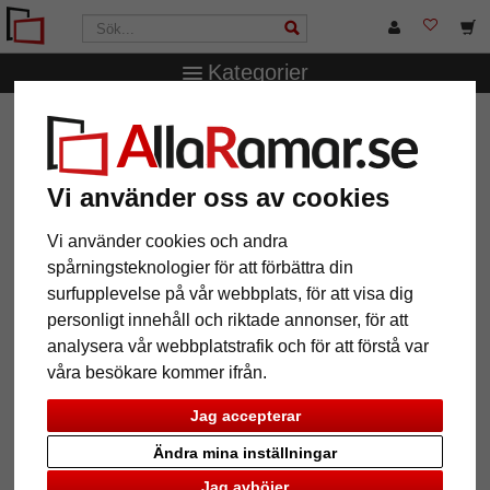
Kategorier
AllaRamar.se
Ramtyp
Barock & Stilramar
Barockram
Marta
Barockram Marta
Vi använder oss av cookies
Vi använder cookies och andra
spårningsteknologier för att förbättra din
surfupplevelse på vår webbplats, för att visa dig
personligt innehåll och riktade annonser, för att
analysera vår webbplatstrafik och för att förstå var
våra besökare kommer ifrån.
Jag accepterar
Ändra mina inställningar
Tillbaka
Näst
Jag avböjer