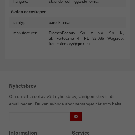
hängare:
stående- och liggande format
övriga egenskaper
ramtyp:
barockramar
manufacturer:
FramesFactory Sp. z o.o. Sp. K,
ul. Forteczna 4, PL 32-086 Wegrzce,
framesfactory@gmx.eu
Nyhetsbrev
Om du vill ta del av vårt nyhetsbrev, vänligen skriv in din
email nedan. Du kan avbryta abonnemanget när som helst.
Information
Service