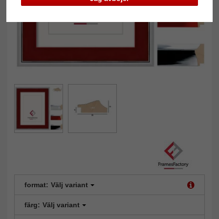
format:
Välj variant
färg:
Välj variant