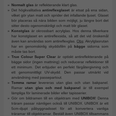
Normalt glas
är reflekterande klart glas.
Det högkvalitativa
antireflexglaset
är etsat på ena sidan,
vilket gör ytan matt och sprider det infallande ljuset. Glaset
bör placeras så nära bilden som möjligt, ju längre bort det
sitter desto ogenomskinligt och matt blir glaset.
Konstglas
är okrossbart acrylglas. Hos denna tillverkare
har konstglaset en antireflexsida, så att det vid önskemål
även kan användas som antireflexglas.
Obs
: Akrylglasrutan
har en genomskinlig skyddsfilm på
bägge
sidorna som
måste tas bort.
True Colour Super Clear
är optiskt antireflekterande på
bägge sidor (ingen mattning) och reducerar reflektioner till
ett minimum. Det erbjuder en perfekt färgåtergivning och
ett genomsnittligt UV-skydd. Den passar utmärkt vid
användning med passepartout.
Tomma ramar
levereras utan glas och utan bakpanel.
Ramar
utan glas och med bakpanel
är till exempel
lämpliga för laminerade bilder eller tapisserier.
Gör om bildramen till en objektram med
UNIBOX
! Denna
träram passar nämligen också till UNIBOX. UNIBOX är ett
5cm-djupt påbyggnadsset för att konvertera vanliga
träramar till objektramar. Beställ även UNIBOX tillsammans