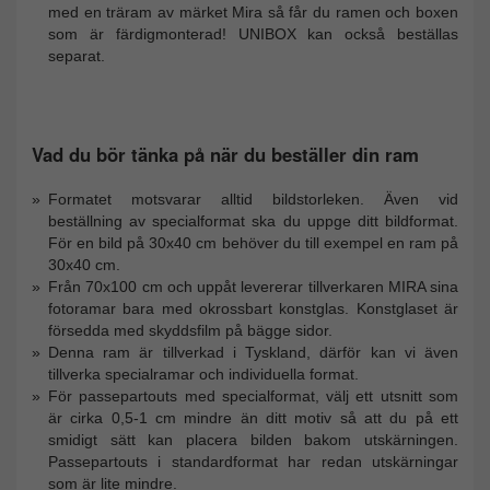
med en träram av märket Mira så får du ramen och boxen
som är färdigmonterad! UNIBOX kan också beställas
separat.
Vad du bör tänka på när du beställer din ram
Formatet motsvarar alltid bildstorleken. Även vid
beställning av specialformat ska du uppge ditt bildformat.
För en bild på 30x40 cm behöver du till exempel en ram på
30x40 cm.
Från 70x100 cm och uppåt levererar tillverkaren MIRA sina
fotoramar bara med okrossbart konstglas. Konstglaset är
försedda med skyddsfilm på bägge sidor.
Denna ram är tillverkad i Tyskland, därför kan vi även
tillverka specialramar och individuella format.
För passepartouts med specialformat, välj ett utsnitt som
är cirka 0,5-1 cm mindre än ditt motiv så att du på ett
smidigt sätt kan placera bilden bakom utskärningen.
Passepartouts i standardformat har redan utskärningar
som är lite mindre.