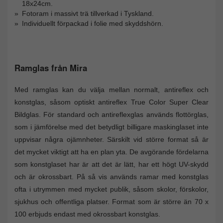
18x24cm.
Fotoram i massivt trä tillverkad i Tyskland.
Individuellt förpackad i folie med skyddshörn.
Ramglas från Mira
Med ramglas kan du välja mellan normalt, antireflex och
konstglas, såsom optiskt antireflex True Color Super Clear
Bildglas. För standard och antireflexglas används flottörglas,
som i jämförelse med det betydligt billigare maskinglaset inte
uppvisar några ojämnheter. Särskilt vid större format så är
det mycket viktigt att ha en plan yta. De avgörande fördelarna
som konstglaset har är att det är lätt, har ett högt UV-skydd
och är okrossbart. På så vis används ramar med konstglas
ofta i utrymmen med mycket publik, såsom skolor, förskolor,
sjukhus och offentliga platser. Format som är större än 70 x
100 erbjuds endast med okrossbart konstglas.