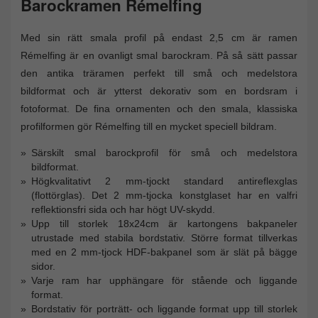
Barockramen Rémelfing
Med sin rätt smala profil på endast 2,5 cm är ramen
Rémelfing är en ovanligt smal barockram. På så sätt passar
den antika träramen perfekt till små och medelstora
bildformat och är ytterst dekorativ som en bordsram i
fotoformat. De fina ornamenten och den smala, klassiska
profilformen gör Rémelfing till en mycket speciell bildram.
Särskilt smal barockprofil för små och medelstora
bildformat.
Högkvalitativt 2 mm-tjockt standard antireflexglas
(flottörglas). Det 2 mm-tjocka konstglaset har en valfri
reflektionsfri sida och har högt UV-skydd.
Upp till storlek 18x24cm är kartongens bakpaneler
utrustade med stabila bordstativ. Större format tillverkas
med en 2 mm-tjock HDF-bakpanel som är slät på bägge
sidor.
Varje ram har upphängare för stående och liggande
format.
Bordstativ för porträtt- och liggande format upp till storlek