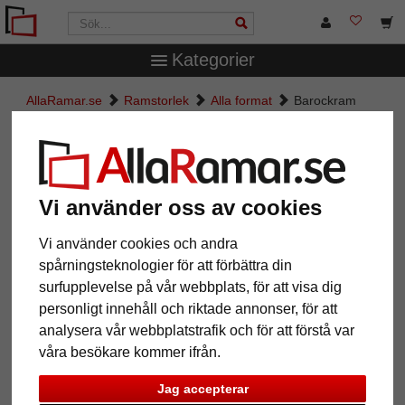
Kategorier
AllaRamar.se
Ramstorlek
Alla format
Barockram
Rémelfing efter mått
Barockram Rémelfing efter mått
Vi använder oss av cookies
Vi använder cookies och andra
spårningsteknologier för att förbättra din
surfupplevelse på vår webbplats, för att visa dig
personligt innehåll och riktade annonser, för att
analysera vår webbplatstrafik och för att förstå var
våra besökare kommer ifrån.
Tillbaka
Näst
Jag accepterar