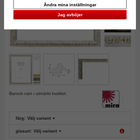
Ändra mina inställningar
Jag avböjer
Barock-ram i utmärkt kvalitet.
färg:
Välj variant
glasart:
Välj variant