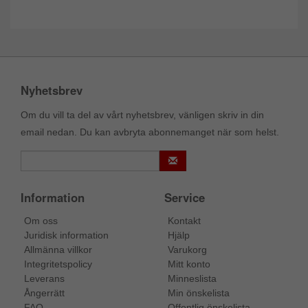
Nyhetsbrev
Om du vill ta del av vårt nyhetsbrev, vänligen skriv in din
email nedan. Du kan avbryta abonnemanget när som helst.
Information
Service
Om oss
Kontakt
Juridisk information
Hjälp
Allmänna villkor
Varukorg
Integritetspolicy
Mitt konto
Leverans
Minneslista
Ångerrätt
Min önskelista
FAQ
Offentlig önskelista