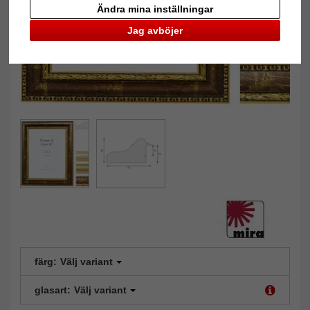
Ändra mina inställningar
Jag avböjer
färg:
Välj variant
glasart:
Välj variant