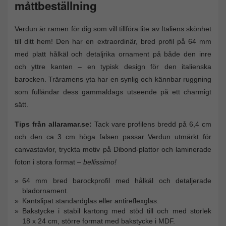
måttbeställning
Verdun är ramen för dig som vill tillföra lite av Italiens skönhet
till ditt hem! Den har en extraordinär, bred profil på 64 mm
med platt hålkäl och detaljrika ornament på både den inre
och yttre kanten – en typisk design för den italienska
barocken. Träramens yta har en synlig och kännbar ruggning
som fulländar dess gammaldags utseende på ett charmigt
sätt.
Tips från allaramar.se:
Tack vare profilens bredd på 6,4 cm
och den ca 3 cm höga falsen passar Verdun utmärkt för
canvastavlor, tryckta motiv på Dibond-plattor och laminerade
foton i stora format
– bellissimo!
64 mm bred barockprofil med hålkäl och detaljerade
bladornament.
Kantslipat standardglas eller antireflexglas.
Bakstycke i stabil kartong med stöd till och med storlek
18 x 24 cm, större format med bakstycke i MDF.