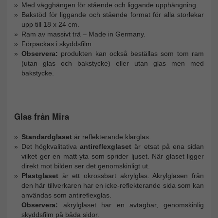
Med vägghängen för stående och liggande upphängning.
Bakstöd för liggande och stående format för alla storlekar
upp till 18 x 24 cm.
Ram av massivt trä – Made in Germany.
Förpackas i skyddsfilm.
Observera:
produkten kan också beställas som tom ram
(utan glas och bakstycke) eller utan glas men med
bakstycke.
Glas från Mira
Standardglaset
är reflekterande klarglas.
Det högkvalitativa
antireflexglaset
är etsat på ena sidan
vilket ger en matt yta som sprider ljuset. När glaset ligger
direkt mot bilden ser det genomskinligt ut.
Plastglaset
är ett okrossbart akrylglas. Akrylglasen från
den här tillverkaren har en icke-reflekterande sida som kan
användas som antireflexglas.
Observera:
akrylglaset har en avtagbar, genomskinlig
skyddsfilm på båda sidor.