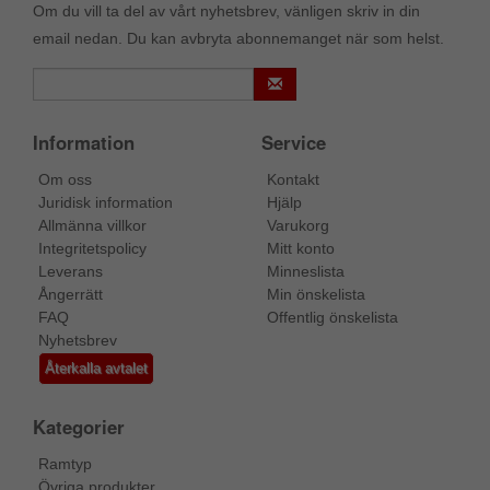
Om du vill ta del av vårt nyhetsbrev, vänligen skriv in din
email nedan. Du kan avbryta abonnemanget när som helst.
Information
Service
Om oss
Kontakt
Juridisk information
Hjälp
Allmänna villkor
Varukorg
Integritetspolicy
Mitt konto
Leverans
Minneslista
Ångerrätt
Min önskelista
FAQ
Offentlig önskelista
Nyhetsbrev
Återkalla avtalet
Kategorier
Ramtyp
Övriga produkter