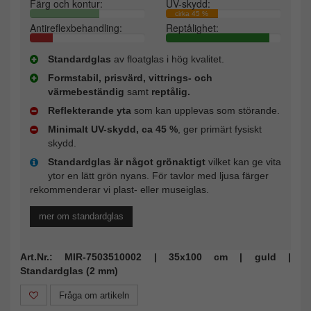
Färg och kontur:
UV-skydd:
cirka 45 %
Antireflexbehandling:
Reptålighet:
Standardglas
av floatglas i hög kvalitet.
Formstabil, prisvärd, vittrings- och
värmebeständig
samt
reptålig.
Reflekterande yta
som kan upplevas som störande.
Minimalt UV-skydd, ca 45 %
, ger primärt fysiskt
skydd.
Standardglas är något grönaktigt
vilket kan ge vita
ytor en lätt grön nyans. För tavlor med ljusa färger
rekommenderar vi plast- eller museiglas.
mer om standardglas
Art.Nr.: MIR-7503510002 | 35x100 cm | guld |
Standardglas (2 mm)
Fråga om artikeln