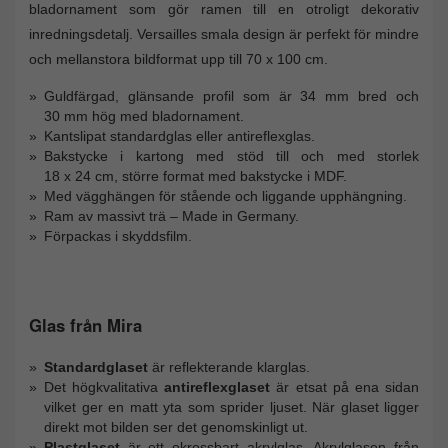
bladornament som gör ramen till en otroligt dekorativ
inredningsdetalj. Versailles smala design är perfekt för mindre
och mellanstora bildformat upp till 70 x 100 cm.
Guldfärgad, glänsande profil som är 34 mm bred och
30 mm hög med bladornament.
Kantslipat standardglas eller antireflexglas.
Bakstycke i kartong med stöd till och med storlek
18 x 24 cm, större format med bakstycke i MDF.
Med vägghängen för stående och liggande upphängning.
Ram av massivt trä – Made in Germany.
Förpackas i skyddsfilm.
Glas från Mira
Standardglaset
är reflekterande klarglas.
Det högkvalitativa
antireflexglaset
är etsat på ena sidan
vilket ger en matt yta som sprider ljuset. När glaset ligger
direkt mot bilden ser det genomskinligt ut.
Plastglaset
är ett okrossbart akrylglas. Akrylglasen från