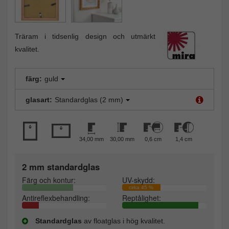
Träram i tidsenlig design och utmärkt
kvalitet.
färg:
guld
glasart:
Standardglas (2 mm)
34,00 mm
30,00 mm
0,6 cm
1,4 cm
2 mm standardglas
Färg och kontur:
UV-skydd:
cirka 45 %
Antireflexbehandling:
Reptålighet:
Standardglas
av floatglas i hög kvalitet.