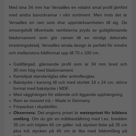
Med sina 34 mm har Versailles en relativt smal profil jämfört
med andra barockramar i vårt sortiment. Men trots det är
Versailles en ram som drar uppmärksamheten till sig. De
omsorgsfullt tillverkade ramlisterna pryds av guldglänsande
bladornament som gör ramen till en otroligt dekorativ
inredningsdetalj. Versailles smala design är perfekt för mindre
och mellanstora bildformat upp till 70 x 100 cm.
Guldfärgad, glänsande profil som är 34 mm bred och
30 mm hög med bladornament.
Kantslipat standardglas eller antireflexglas.
Bakstycke i kartong till och med storlek 18 x 24 cm, större
format med bakstycke i MDF.
Med vägghängen för stående och liggande upphängning.
Ram av massivt trä – Made in Germany.
Förpackas i skyddsfilm.
Observera:
Det angivna priset är
meterpriset för bildens
omfång
. Om du gör en måttbeställning med t.ex. bredden
35 cm och höjden 45 cm gäller: två stycken lister på 35 cm
plus två stycken på 45 cm är lika med bildomfång på