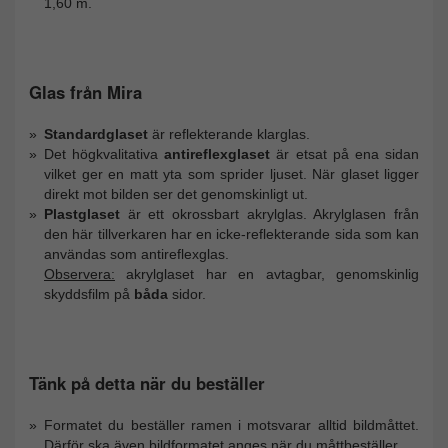
1,60 m.
Glas från Mira
Standardglaset
är reflekterande klarglas.
Det högkvalitativa
antireflexglaset
är etsat på ena sidan
vilket ger en matt yta som sprider ljuset. När glaset ligger
direkt mot bilden ser det genomskinligt ut.
Plastglaset
är ett okrossbart akrylglas. Akrylglasen från
den här tillverkaren har en icke-reflekterande sida som kan
användas som antireflexglas.
Observera:
akrylglaset har en avtagbar, genomskinlig
skyddsfilm på
båda
sidor.
Tänk på detta när du beställer
Formatet du beställer ramen i motsvarar alltid bildmåttet.
Därför ska även bildformatet anges när du måttbeställer.