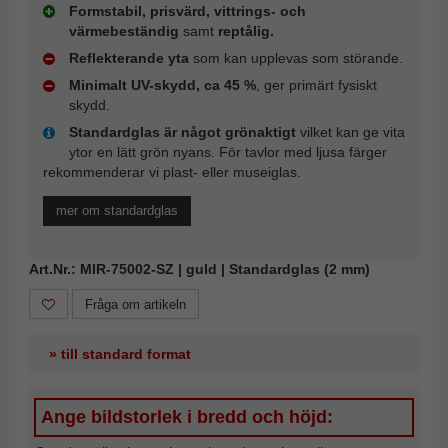
Formstabil, prisvärd, vittrings- och
värmebeständig
samt
reptålig.
Reflekterande yta
som kan upplevas som störande.
Minimalt UV-skydd, ca 45 %
, ger primärt fysiskt
skydd.
Standardglas är något grönaktigt
vilket kan ge vita
ytor en lätt grön nyans. För tavlor med ljusa färger
rekommenderar vi plast- eller museiglas.
mer om standardglas
Art.Nr.: MIR-75002-SZ | guld | Standardglas (2 mm)
Fråga om artikeln
» till standard format
Ange bildstorlek i bredd och höjd: