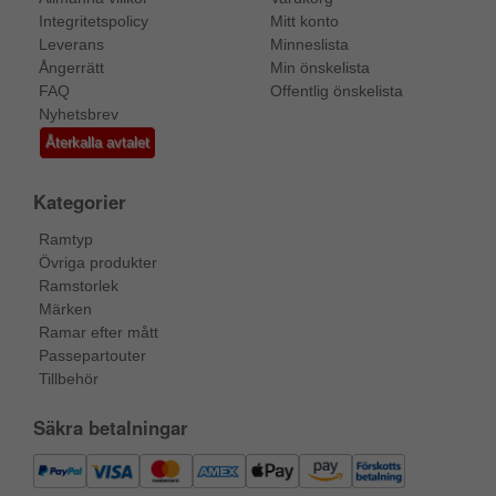
Integritetspolicy
Mitt konto
Leverans
Minneslista
Ångerrätt
Min önskelista
FAQ
Offentlig önskelista
Nyhetsbrev
Återkalla avtalet
Kategorier
Ramtyp
Övriga produkter
Ramstorlek
Märken
Ramar efter mått
Passepartouter
Tillbehör
Säkra betalningar