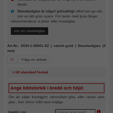
skydd.
Standardglas är något grönaktigt
vilket kan ge vita
ytor en lätt grön nyans. För tavlor med ljusa färger
rekommenderar vi plast- eller museiglas.
mer om standardglas
Art.Nr.: DOH-1-58001-SZ | valnöt-guld | Standardglas (2
mm)
Fråga om artikeln
» till standard format
Ange bildstorlek i bredd och höjd:
Om du väljer konstgjort, okrossbart glas, eller ramar utan
glas , kan större mått vara möjliga.
bredd i cm: