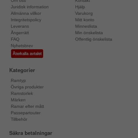
Om oss
Kontakt
Juridisk information
Hjälp
Allmänna villkor
Varukorg
Integritetspolicy
Mitt konto
Leverans
Minneslista
Ångerrätt
Min önskelista
FAQ
Offentlig önskelista
Nyhetsbrev
Återkalla avtalet
Kategorier
Ramtyp
Övriga produkter
Ramstorlek
Märken
Ramar efter mått
Passepartouter
Tillbehör
Säkra betalningar