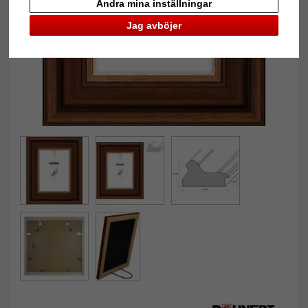
Ändra mina inställningar
Jag avböjer