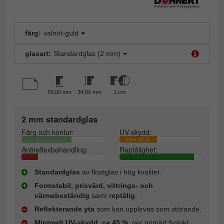
färg:
valnöt-guld
glasart:
Standardglas (2 mm)
59,00 mm
34,00 mm
1 cm
2 mm standardglas
Färg och kontur:
UV-skydd:
cirka 45 %
Antireflexbehandling:
Reptålighet:
Standardglas
av floatglas i hög kvalitet.
Formstabil, prisvärd, vittrings- och
värmebeständig
samt
reptålig.
Reflekterande yta
som kan upplevas som störande.
Minimalt UV-skydd, ca 45 %
, ger primärt fysiskt