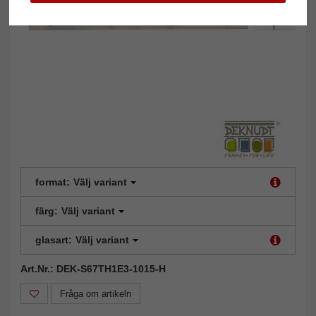
format:
Välj variant
färg:
Välj variant
glasart:
Välj variant
Art.Nr.: DEK-S67TH1E3-1015-H
Fråga om artikeln