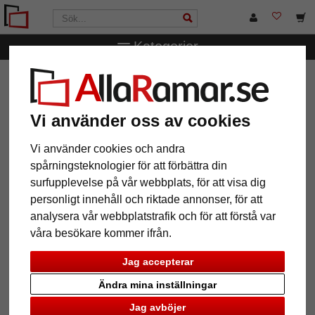
Kategorier
AllaRamar.se
Ramstorlek
Alla format
Carlo galleriram
för 3 bilder
Vi använder oss av cookies
Carlo galleriram för 3 bilder
Vi använder cookies och andra
spårningsteknologier för att förbättra din
surfupplevelse på vår webbplats, för att visa dig
personligt innehåll och riktade annonser, för att
analysera vår webbplatstrafik och för att förstå var
våra besökare kommer ifrån.
Jag accepterar
Ändra mina inställningar
Jag avböjer