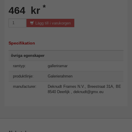
*
464 kr
Lägg till i varukorgen
Specifikation
övriga egenskaper
ramtyp:
galleriramar
produktlinje:
Galerierahmen
manufacturer:
Deknudt Frames N.V., Breestraat 31A, BE
8540 Deerlijk ,
deknudt@gmx.eu