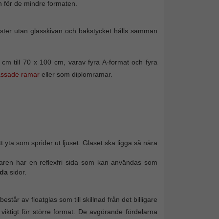
 för de mindre formaten.
amlister utan glasskivan och bakstycket hålls samman
m till 70 x 100 cm, varav fyra A-format och fyra
assade ramar
eller som diplomramar.
t yta som sprider ut ljuset. Glaset ska ligga så nära
erkaren har en reflexfri sida som kan användas som
da
sidor.
står av floatglas som till skillnad från det billigare
 viktigt för större format. De avgörande fördelarna