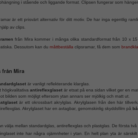
phängning i stående och liggande format. Clipsen fungerar som hängen
ramar är ett prisvärt alternativ för ditt motiv. De har inga egentlig r
jälp av clips.
sramen
från Mira kommer i många olika standardformat från 10 x 15 c
ratiska. Dessutom kan du
måttbeställa
clipsramar, få dem som
brandkl
 från Mira
andardglaset
är vanligt reflekterande klarglas.
 högkvalitativa
antireflexglaset
är etsat på ena sidan vilket ger en mat
t bilden som möjligt eftersom ytan annars ser mjölkig och matt ut.
astglaset
är ett okrossbart akrylglas. Akrylglasen från den här tillv
ireflexglas. Akrylglaset har en avtagbar, genomskinlig skyddsfilm på
bå
n välja mellan standardglas, antireflexglas och plastglas. De första två be
nglaset inte har några ojämnheter i ytan. En helt plan yta är särskilt