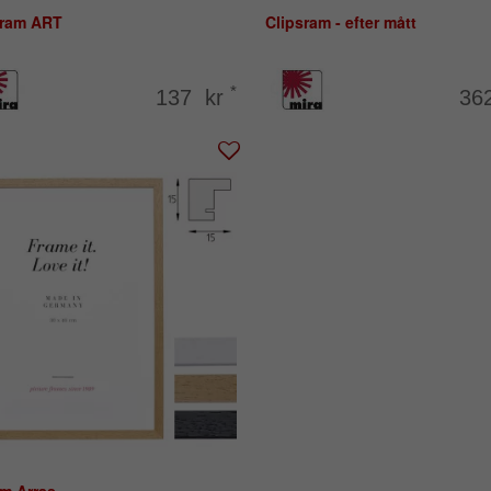
tram ART
Clipsram - efter mått
*
137 kr
36