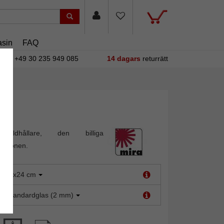
sin
FAQ
+49 30 235 949 085
14 dagars
returrätt
bildhållare, den billiga
tationen.
:
18x24 cm
t:
Standardglas (2 mm)