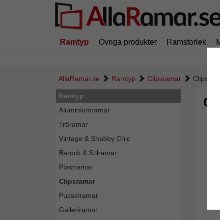
Ramtyp
Övriga produkter
Ramstorlek
AllaRamar.se
Ramtyp
Clipsramar
Clipsra
Ramtyp
Cl
Aluminiumramar
Träramar
Vintage & Shabby Chic
Barock & Stilramar
Plastramar
Clipsramar
Pusselramar
Galleriramar