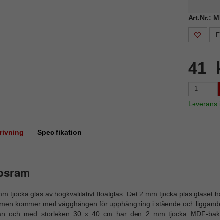
Art.Nr.: 
F
41 
Leverans
rivning
Specifikation
ipsram
m tjocka glas av högkvalitativt floatglas. Det 2 mm tjocka plastglaset h
men kommer med vägghängen för upphängning i stående och liggande
ån och med storleken 30 x 40 cm har den 2 mm tjocka MDF-bakst