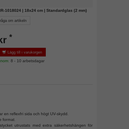
MIR-1018024 | 18x24 cm | Standardglas (2 mm)
råga om artikeln
*
kr
Lägg till i varukorgen
 inom:
8 - 10 arbetsdagar
ar en reflexfri sida och högt UV-skydd.
 format.
ycket utrustats med extra säkerhetshängen för