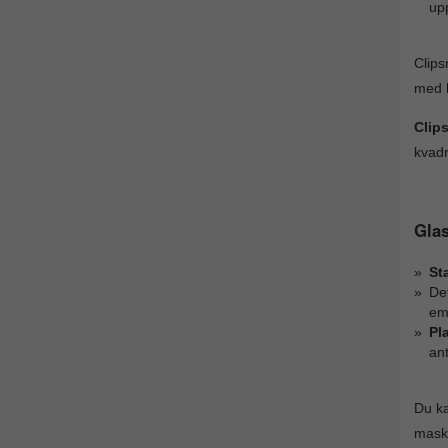
up
Clips
med h
Clip
kvad
Glas
St
Det
emo
Pl
ant
Du ka
maski