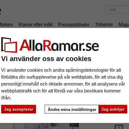
Märken
Ramar efter mått
Passepartouter
Tillbehör
Maga
195 kr
i leveranskostnad.
Oavsett hur mycket du beställer.
m
Vi använder oss av cookies
ipsram
Vi använder cookies och andra spårningsteknologier för att
Ramlös 
förbättra din surfupplevelse på vår webbplats, för att visa dig
bildpresen
personligt innehåll och riktade annonser, för att analysera vår
webbplatstrafik och för att förstå var våra besökare kommer
ifrån.
format
Jag accepterar
Jag avböjer
Ändra mina inställningar
glasar