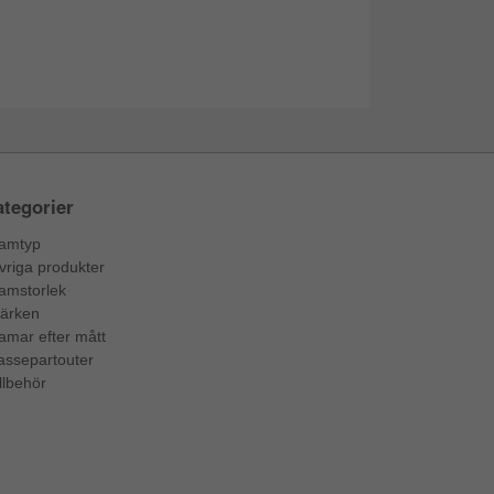
tegorier
amtyp
vriga produkter
amstorlek
ärken
amar efter mått
assepartouter
llbehör