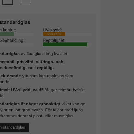
standardglas
h kontur:
UV-skydd:
cirka 45 %
exbehandling:
Reptålighet:
ndardglas
av floatglas i hög kvalitet.
mstabil, prisvärd, vittrings- och
mebeständig
samt
reptålig.
lekterande yta
som kan upplevas som
rande.
imalt UV-skydd, ca 45 %
, ger primärt fysiskt
dd.
ndardglas är något grönaktigt
vilket kan ge
 ytor en lätt grön nyans. För tavlor med ljusa
ekommenderar vi plast- eller museiglas.
m standardglas