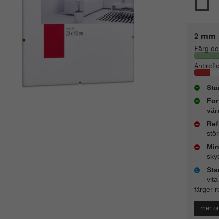
2 mm 
Färg oc
Antirefl
Sta
For
vär
Ref
stö
Min
sky
Sta
vita
färger r
mer o