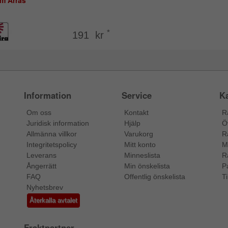
am Arras
*
191 kr
Information
Service
Ka
Om oss
Kontakt
R
Juridisk information
Hjälp
Ö
Allmänna villkor
Varukorg
R
Integritetspolicy
Mitt konto
M
Leverans
Minneslista
R
Ångerrätt
Min önskelista
P
FAQ
Offentlig önskelista
Ti
Nyhetsbrev
Återkalla avtalet
Fraktpartner