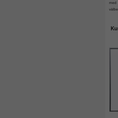
med p
välbe
Ku