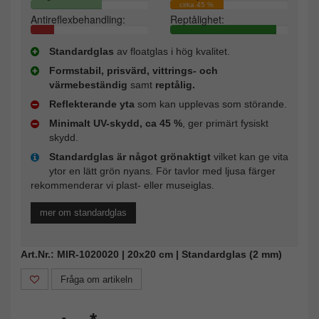
cirka 45 %
Antireflexbehandling:
Reptålighet:
Standardglas
av floatglas i hög kvalitet.
Formstabil, prisvärd, vittrings- och
värmebeständig
samt
reptålig.
Reflekterande yta
som kan upplevas som störande.
Minimalt UV-skydd, ca 45 %
, ger primärt fysiskt
skydd.
Standardglas är något grönaktigt
vilket kan ge vita
ytor en lätt grön nyans. För tavlor med ljusa färger
rekommenderar vi plast- eller museiglas.
mer om standardglas
Art.Nr.: MIR-1020020 | 20x20 cm | Standardglas (2 mm)
Fråga om artikeln