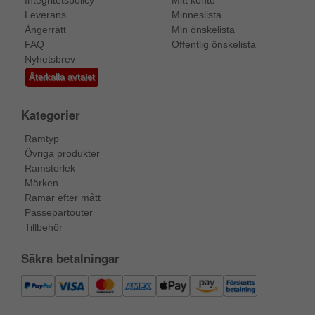
Integritetspolicy
Mitt konto
Leverans
Minneslista
Ångerrätt
Min önskelista
FAQ
Offentlig önskelista
Nyhetsbrev
Återkalla avtalet
Kategorier
Ramtyp
Övriga produkter
Ramstorlek
Märken
Ramar efter mått
Passepartouter
Tillbehör
Säkra betalningar