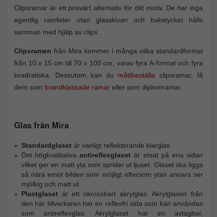
Clipsramar är ett prisvärt alternativ för ditt motiv. De har inga
egentlig ramlister utan glasskivan och bakstycket hålls
samman med hjälp av clips.
Clipsramen
från Mira kommer i många olika standardformat
från 10 x 15 cm till 70 x 100 cm, varav fyra A-format och fyra
kvadratiska. Dessutom kan du
måttbeställa
clipsramar, få
dem som
brandklassade ramar
eller som diplomramar.
Glas från Mira
Standardglaset
är vanligt reflekterande klarglas.
Det högkvalitativa
antireflexglaset
är etsat på ena sidan
vilket ger en matt yta som sprider ut ljuset. Glaset ska ligga
så nära emot bilden som möjligt eftersom ytan annars ser
mjölkig och matt ut.
Plastglaset
är ett okrossbart akrylglas. Akrylglasen från
den här tillverkaren har en reflexfri sida som kan användas
som antireflexglas. Akrylglaset har en avtagbar,