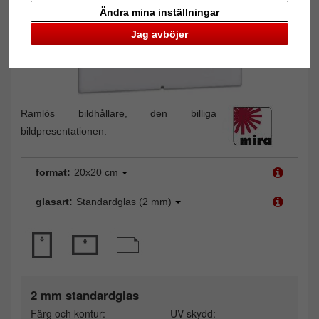
Ändra mina inställningar
Jag avböjer
Ramlös bildhållare, den billiga
bildpresentationen.
format:
20x20 cm
glasart:
Standardglas (2 mm)
2 mm standardglas
Färg och kontur:
UV-skydd: